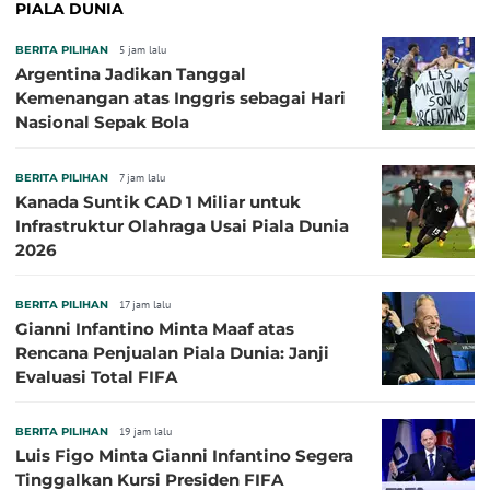
PIALA DUNIA
BERITA PILIHAN
5 jam lalu
Argentina Jadikan Tanggal
Kemenangan atas Inggris sebagai Hari
Nasional Sepak Bola
BERITA PILIHAN
7 jam lalu
Kanada Suntik CAD 1 Miliar untuk
Infrastruktur Olahraga Usai Piala Dunia
2026
BERITA PILIHAN
17 jam lalu
Gianni Infantino Minta Maaf atas
Rencana Penjualan Piala Dunia: Janji
Evaluasi Total FIFA
BERITA PILIHAN
19 jam lalu
Luis Figo Minta Gianni Infantino Segera
Tinggalkan Kursi Presiden FIFA