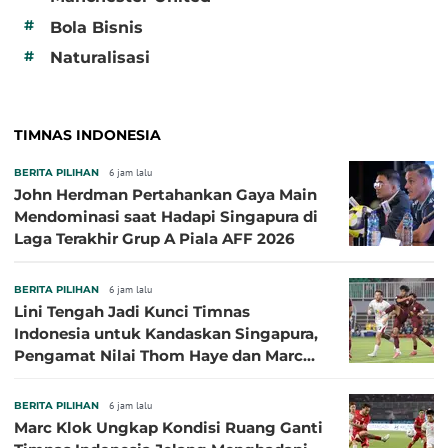
#
Bola Bisnis
#
Naturalisasi
TIMNAS INDONESIA
BERITA PILIHAN
6 jam lalu
John Herdman Pertahankan Gaya Main
Mendominasi saat Hadapi Singapura di
Laga Terakhir Grup A Piala AFF 2026
BERITA PILIHAN
6 jam lalu
Lini Tengah Jadi Kunci Timnas
Indonesia untuk Kandaskan Singapura,
Pengamat Nilai Thom Haye dan Marc
Klok Sebaiknya Tidak Tampil Bareng
BERITA PILIHAN
6 jam lalu
Marc Klok Ungkap Kondisi Ruang Ganti