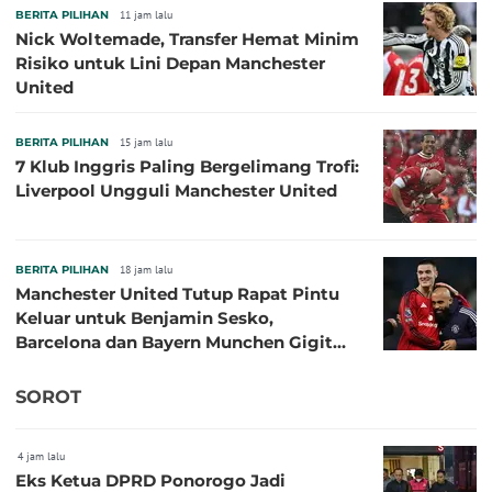
BERITA PILIHAN
11 jam lalu
Nick Woltemade, Transfer Hemat Minim
Risiko untuk Lini Depan Manchester
United
BERITA PILIHAN
15 jam lalu
7 Klub Inggris Paling Bergelimang Trofi:
Liverpool Ungguli Manchester United
BERITA PILIHAN
18 jam lalu
Manchester United Tutup Rapat Pintu
Keluar untuk Benjamin Sesko,
Barcelona dan Bayern Munchen Gigit
Jari
SOROT
4 jam lalu
Eks Ketua DPRD Ponorogo Jadi