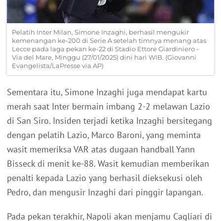
Pelatih Inter Milan, Simone Inzaghi, berhasil mengukir
kemenangan ke-200 di Serie A setelah timnya menang atas
Lecce pada laga pekan ke-22 di Stadio Ettore Giardiniero -
Via del Mare, Minggu (27/01/2025) dini hari WIB. (Giovanni
Evangelista/LaPresse via AP)
Sementara itu, Simone Inzaghi juga mendapat kartu
merah saat Inter bermain imbang 2-2 melawan Lazio
di San Siro. Insiden terjadi ketika Inzaghi bersitegang
dengan pelatih Lazio, Marco Baroni, yang meminta
wasit memeriksa VAR atas dugaan handball Yann
Bisseck di menit ke-88. Wasit kemudian memberikan
penalti kepada Lazio yang berhasil dieksekusi oleh
Pedro, dan mengusir Inzaghi dari pinggir lapangan.
Pada pekan terakhir, Napoli akan menjamu Cagliari di