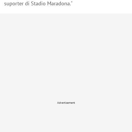
suporter di Stadio Maradona."
Advertisement