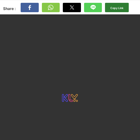
Share :
Copy Link