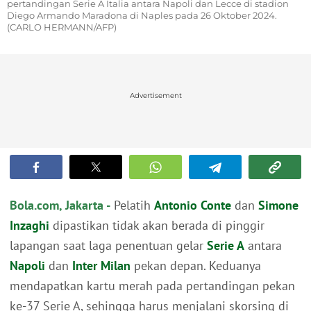
pertandingan Serie A Italia antara Napoli dan Lecce di stadion
Diego Armando Maradona di Naples pada 26 Oktober 2024.
(CARLO HERMANN/AFP)
Advertisement
Bola.com, Jakarta -
Pelatih
Antonio Conte
dan
Simone
Inzaghi
dipastikan tidak akan berada di pinggir
lapangan saat laga penentuan gelar
Serie A
antara
Napoli
dan
Inter Milan
pekan depan. Keduanya
mendapatkan kartu merah pada pertandingan pekan
ke-37 Serie A, sehingga harus menjalani skorsing di