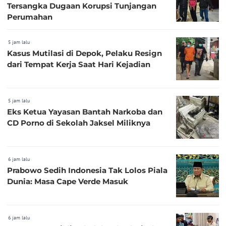
Tersangka Dugaan Korupsi Tunjangan
Perumahan
5 jam lalu
Kasus Mutilasi di Depok, Pelaku Resign
dari Tempat Kerja Saat Hari Kejadian
5 jam lalu
Eks Ketua Yayasan Bantah Narkoba dan
CD Porno di Sekolah Jaksel Miliknya
6 jam lalu
Prabowo Sedih Indonesia Tak Lolos Piala
Dunia: Masa Cape Verde Masuk
6 jam lalu