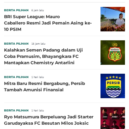
BERITA PILIHAN
6 jam lalu
BRI Super League: Mauro
Caballero Resmi Jadi Pemain Asing ke-
10 PSIM
BERITA PILIHAN
16 jam lalu
Kalahkan Semen Padang dalam Uji
Coba Pramusim, Bhayangkara FC
Mantapkan Chemistry Antarlini
BERITA PILIHAN
1 hari lalu
Mitra Baru Resmi Bergabung, Persib
Tambah Amunisi Finansial
BERITA PILIHAN
1 hari lalu
Ryo Matsumura Berpeluang Jadi Starter
Garudayaksa FC Besutan Milos Joksic