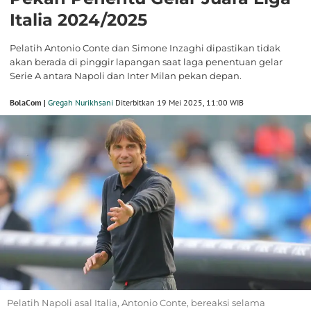
Italia 2024/2025
Pelatih Antonio Conte dan Simone Inzaghi dipastikan tidak
akan berada di pinggir lapangan saat laga penentuan gelar
Serie A antara Napoli dan Inter Milan pekan depan.
BolaCom |
Gregah Nurikhsani
Diterbitkan 19 Mei 2025, 11:00 WIB
Pelatih Napoli asal Italia, Antonio Conte, bereaksi selama