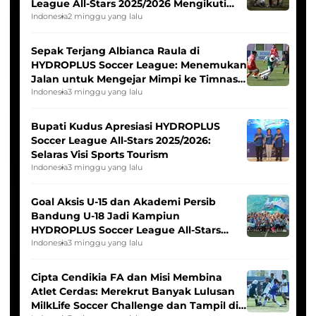
League All-Stars 2025/2026 Mengikuti
Seleksi Timnas Indonesia Putri
Indonesia
2 minggu yang lalu
Sepak Terjang Albianca Raula di
HYDROPLUS Soccer League: Menemukan
Jalan untuk Mengejar Mimpi ke Timnas
Indonesia Putri
Indonesia
3 minggu yang lalu
Bupati Kudus Apresiasi HYDROPLUS
Soccer League All-Stars 2025/2026:
Selaras Visi Sports Tourism
Indonesia
3 minggu yang lalu
Goal Aksis U-15 dan Akademi Persib
Bandung U-18 Jadi Kampiun
HYDROPLUS Soccer League All-Stars
2025/2026
Indonesia
3 minggu yang lalu
Cipta Cendikia FA dan Misi Membina
Atlet Cerdas: Merekrut Banyak Lulusan
MilkLife Soccer Challenge dan Tampil di