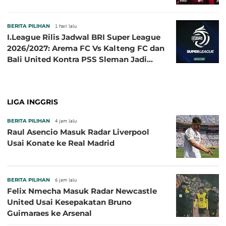
BERITA PILIHAN
1 hari lalu
I.League Rilis Jadwal BRI Super League
2026/2027: Arema FC Vs Kalteng FC dan
Bali United Kontra PSS Sleman Jadi
Pembuka pada 4 September
LIGA INGGRIS
BERITA PILIHAN
4 jam lalu
Raul Asencio Masuk Radar Liverpool
Usai Konate ke Real Madrid
BERITA PILIHAN
6 jam lalu
Felix Nmecha Masuk Radar Newcastle
United Usai Kesepakatan Bruno
Guimaraes ke Arsenal