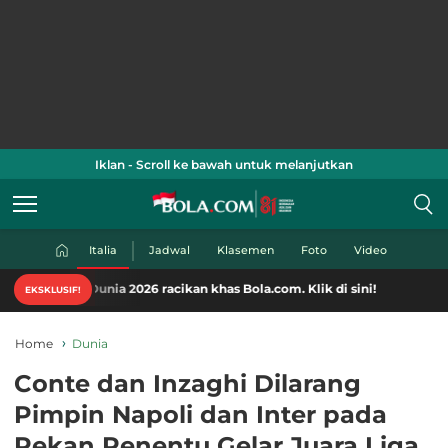
Iklan - Scroll ke bawah untuk melanjutkan
Italia
Jadwal
Klasemen
Foto
Video
unia 2026 racikan khas Bola.com. Klik di sini!
EKSKLUSIF!
Home
Dunia
Conte dan Inzaghi Dilarang
Pimpin Napoli dan Inter pada
Pekan Penentu Gelar Juara Liga