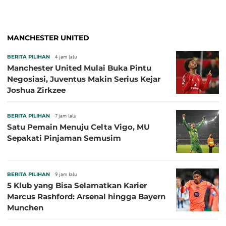
MANCHESTER UNITED
BERITA PILIHAN
4 jam lalu
Manchester United Mulai Buka Pintu
Negosiasi, Juventus Makin Serius Kejar
Joshua Zirkzee
BERITA PILIHAN
7 jam lalu
Satu Pemain Menuju Celta Vigo, MU
Sepakati Pinjaman Semusim
BERITA PILIHAN
9 jam lalu
5 Klub yang Bisa Selamatkan Karier
Marcus Rashford: Arsenal hingga Bayern
Munchen