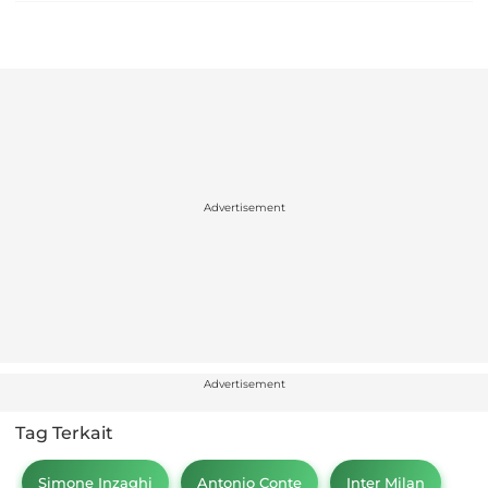
Advertisement
Advertisement
Tag Terkait
Simone Inzaghi
Antonio Conte
Inter Milan