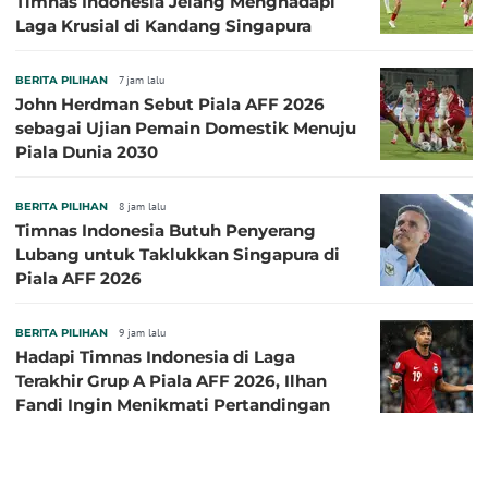
Timnas Indonesia Jelang Menghadapi
Laga Krusial di Kandang Singapura
BERITA PILIHAN
7 jam lalu
John Herdman Sebut Piala AFF 2026
sebagai Ujian Pemain Domestik Menuju
Piala Dunia 2030
BERITA PILIHAN
8 jam lalu
Timnas Indonesia Butuh Penyerang
Lubang untuk Taklukkan Singapura di
Piala AFF 2026
BERITA PILIHAN
9 jam lalu
Hadapi Timnas Indonesia di Laga
Terakhir Grup A Piala AFF 2026, Ilhan
Fandi Ingin Menikmati Pertandingan