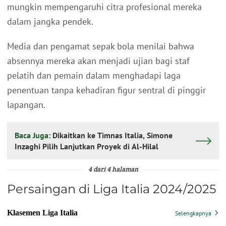
mungkin mempengaruhi citra profesional mereka
dalam jangka pendek.
Media dan pengamat sepak bola menilai bahwa
absennya mereka akan menjadi ujian bagi staf
pelatih dan pemain dalam menghadapi laga
penentuan tanpa kehadiran figur sentral di pinggir
lapangan.
Baca Juga:
Dikaitkan ke Timnas Italia, Simone
Inzaghi Pilih Lanjutkan Proyek di Al-Hilal
4 dari 4 halaman
Persaingan di Liga Italia 2024/2025