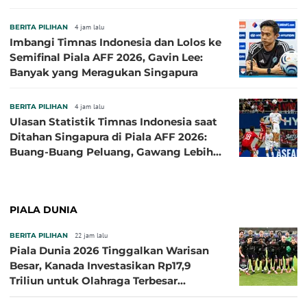
Semifinal Melayang
BERITA PILIHAN
4 jam lalu
Imbangi Timnas Indonesia dan Lolos ke
Semifinal Piala AFF 2026, Gavin Lee:
Banyak yang Meragukan Singapura
BERITA PILIHAN
4 jam lalu
Ulasan Statistik Timnas Indonesia saat
Ditahan Singapura di Piala AFF 2026:
Buang-Buang Peluang, Gawang Lebih
Banyak Terancam
PIALA DUNIA
BERITA PILIHAN
22 jam lalu
Piala Dunia 2026 Tinggalkan Warisan
Besar, Kanada Investasikan Rp17,9
Triliun untuk Olahraga Terbesar
Sepanjang Sejarah