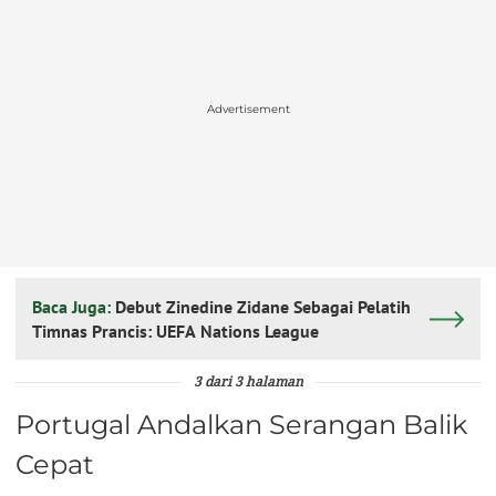
Advertisement
Baca Juga:
Debut Zinedine Zidane Sebagai Pelatih
Timnas Prancis: UEFA Nations League
3 dari 3 halaman
Portugal Andalkan Serangan Balik
Cepat