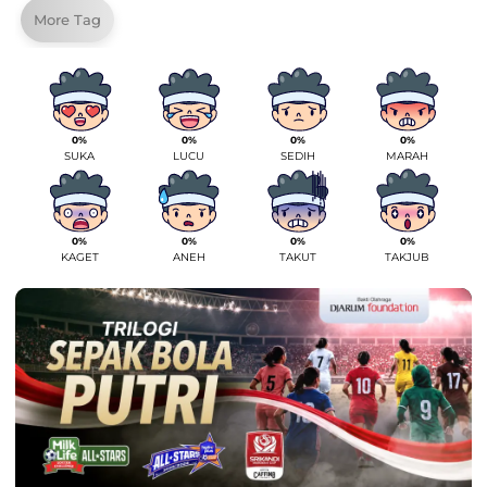
More Tag
0%
0%
0%
0%
SUKA
LUCU
SEDIH
MARAH
0%
0%
0%
0%
KAGET
ANEH
TAKUT
TAKJUB