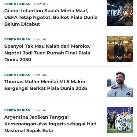
BERITA PILIHAN
23 jam lalu
Gianni Infantino Sudah Minta Maaf,
UEFA Tetap Ngotot: Boikot Piala Dunia
Belum Dicabut
BERITA PILIHAN
1 hari lalu
Spanyol Tak Mau Kalah dari Maroko,
Ngotot Jadi Tuan Rumah Final Piala
Dunia 2030
BERITA PILIHAN
1 hari lalu
Thomas Muller Menilai MLS Makin
Bergengsi Berkat Piala Dunia 2026
BERITA PILIHAN
1 hari lalu
Argentina Jadikan Tanggal
Kemenangan atas Inggris sebagai Hari
Nasional Sepak Bola