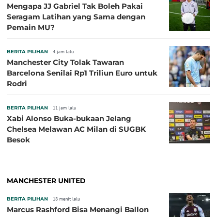
Mengapa JJ Gabriel Tak Boleh Pakai
Seragam Latihan yang Sama dengan
Pemain MU?
BERITA PILIHAN
4 jam lalu
Manchester City Tolak Tawaran
Barcelona Senilai Rp1 Triliun Euro untuk
Rodri
BERITA PILIHAN
11 jam lalu
Xabi Alonso Buka-bukaan Jelang
Chelsea Melawan AC Milan di SUGBK
Besok
MANCHESTER UNITED
BERITA PILIHAN
18 menit lalu
Marcus Rashford Bisa Menangi Ballon