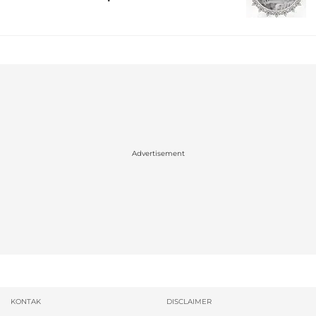
Advertisement
KONTAK
DISCLAIMER