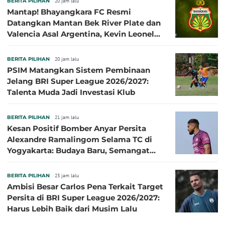
BERITA PILIHAN
20 jam lalu
Mantap! Bhayangkara FC Resmi
Datangkan Mantan Bek River Plate dan
Valencia Asal Argentina, Kevin Leonel
Sibille
BERITA PILIHAN
20 jam lalu
PSIM Matangkan Sistem Pembinaan
Jelang BRI Super League 2026/2027:
Talenta Muda Jadi Investasi Klub
BERITA PILIHAN
21 jam lalu
Kesan Positif Bomber Anyar Persita
Alexandre Ramalingom Selama TC di
Yogyakarta: Budaya Baru, Semangat
Baru!
BERITA PILIHAN
23 jam lalu
Ambisi Besar Carlos Pena Terkait Target
Persita di BRI Super League 2026/2027:
Harus Lebih Baik dari Musim Lalu