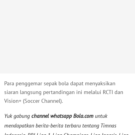
Para penggemar sepak bola dapat menyaksikan
siaran langsung pertandingan ini melalui RCTI dan
Vision+ (Soccer Channel).
Yuk gabung
channel whatsapp Bola.com
untuk
mendapatkan berita-berita terbaru tentang Timnas