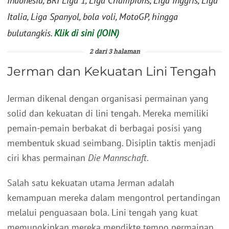
Indonesia, BRI Liga 1, Liga Champions, Liga Inggris, Liga
Italia, Liga Spanyol, bola voli, MotoGP, hingga
bulutangkis.
Klik di sini (JOIN)
2 dari 3 halaman
Jerman dan Kekuatan Lini Tengah
Jerman dikenal dengan organisasi permainan yang
solid dan kekuatan di lini tengah. Mereka memiliki
pemain-pemain berbakat di berbagai posisi yang
membentuk skuad seimbang. Disiplin taktis menjadi
ciri khas permainan
Die Mannschaft
.
Salah satu kekuatan utama Jerman adalah
kemampuan mereka dalam mengontrol pertandingan
melalui penguasaan bola. Lini tengah yang kuat
memungkinkan mereka mendikte tempo permainan.