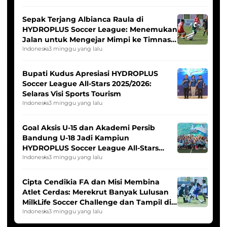
Sepak Terjang Albianca Raula di
HYDROPLUS Soccer League: Menemukan
Jalan untuk Mengejar Mimpi ke Timnas
Indonesia Putri
Indonesia
3 minggu yang lalu
Bupati Kudus Apresiasi HYDROPLUS
Soccer League All-Stars 2025/2026:
Selaras Visi Sports Tourism
Indonesia
3 minggu yang lalu
Goal Aksis U-15 dan Akademi Persib
Bandung U-18 Jadi Kampiun
HYDROPLUS Soccer League All-Stars
2025/2026
Indonesia
3 minggu yang lalu
Cipta Cendikia FA dan Misi Membina
Atlet Cerdas: Merekrut Banyak Lulusan
MilkLife Soccer Challenge dan Tampil di
HYDROPLUS Soccer League
Indonesia
3 minggu yang lalu