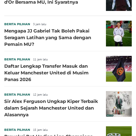
d'Or Bersama MU, Ini Syaratnya
BERITA PILIHAN
3 jam lalu
Mengapa JJ Gabriel Tak Boleh Pakai
Seragam Latihan yang Sama dengan
Pemain MU?
BERITA PILIHAN
11 jam lalu
Daftar Lengkap Transfer Masuk dan
Keluar Manchester United di Musim
Panas 2026
BERITA PILIHAN
12 jam lalu
Sir Alex Ferguson Ungkap Kiper Terbaik
dalam Sejarah Manchester United dan
Alasannya
BERITA PILIHAN
15 jam lalu