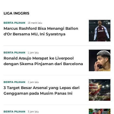
LIGA INGGRIS
BERITA PILIHAN
18 menit lalu
Marcus Rashford Bisa Menangi Ballon
d'Or Bersama MU, Ini Syaratnya
BERITA PILIHAN
1 jam lalu
Ronald Araujo Merapat ke Liverpool
dengan Skema Pinjaman dari Barcelona
BERITA PILIHAN
2 jam lalu
3 Target Besar Arsenal yang Lepas dari
Genggaman pada Musim Panas Ini
BERITA PILIHAN
3 jam lalu