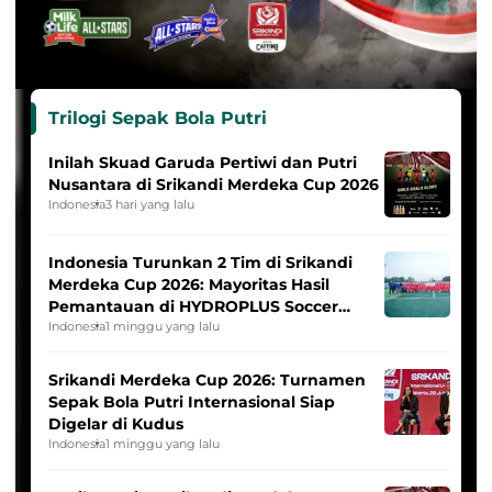
Trilogi Sepak Bola Putri
Inilah Skuad Garuda Pertiwi dan Putri
Nusantara di Srikandi Merdeka Cup 2026
Indonesia
3 hari yang lalu
Indonesia Turunkan 2 Tim di Srikandi
Merdeka Cup 2026: Mayoritas Hasil
Pemantauan di HYDROPLUS Soccer
League
Indonesia
1 minggu yang lalu
Srikandi Merdeka Cup 2026: Turnamen
Sepak Bola Putri Internasional Siap
Digelar di Kudus
Indonesia
1 minggu yang lalu