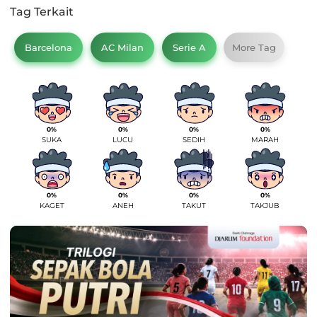
Tag Terkait
Barcelona
AC Milan
Serie A
More Tag
0%
0%
0%
0%
SUKA
LUCU
SEDIH
MARAH
0%
0%
0%
0%
KAGET
ANEH
TAKUT
TAKJUB