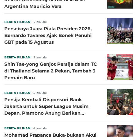
Argentina Mauricio Vera
BERITA PILIHAN
5 jam lalu
Persebaya Juara Piala Presiden 2026,
Bernardo Tavares Ajak Bonek Penuhi
GBT pada 15 Agustus
BERITA PILIHAN
5 jam lalu
Shin Tae-yong Genjot Persija dalam TC
di Thailand Selama 2 Pekan, Tambah 3
Pemain Baru
BERITA PILIHAN
6 jam lalu
Persija Kembali Disponsori Bank
Jakarta untuk Super League Musim
Depan, Pramono Anung Berikan
Penjelasan terkait Dukungan BUMD
BERITA PILIHAN
6 jam lalu
Mohamad Prapanca Buka-bukaan Akui