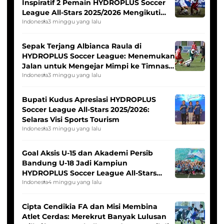
Inspiratif 2 Pemain HYDROPLUS Soccer
League All-Stars 2025/2026 Mengikuti
Seleksi Timnas Indonesia Putri
Indonesia
3 minggu yang lalu
Sepak Terjang Albianca Raula di
HYDROPLUS Soccer League: Menemukan
Jalan untuk Mengejar Mimpi ke Timnas
Indonesia Putri
Indonesia
3 minggu yang lalu
Bupati Kudus Apresiasi HYDROPLUS
Soccer League All-Stars 2025/2026:
Selaras Visi Sports Tourism
Indonesia
3 minggu yang lalu
Goal Aksis U-15 dan Akademi Persib
Bandung U-18 Jadi Kampiun
HYDROPLUS Soccer League All-Stars
2025/2026
Indonesia
4 minggu yang lalu
Cipta Cendikia FA dan Misi Membina
Atlet Cerdas: Merekrut Banyak Lulusan