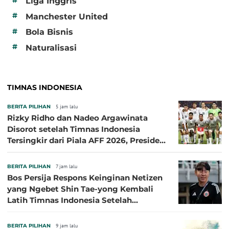
#
Liga Inggris
#
Manchester United
#
Bola Bisnis
#
Naturalisasi
TIMNAS INDONESIA
BERITA PILIHAN
5 jam lalu
Rizky Ridho dan Nadeo Argawinata
Disorot setelah Timnas Indonesia
Tersingkir dari Piala AFF 2026, Presiden
Persija Pasang Badan
BERITA PILIHAN
7 jam lalu
Bos Persija Respons Keinginan Netizen
yang Ngebet Shin Tae-yong Kembali
Latih Timnas Indonesia Setelah
Tersingkir dari Piala AFF 2026
BERITA PILIHAN
9 jam lalu