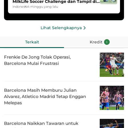
MilkLife Soccer Challenge dan Tampil di
HYDROPLUS Soccer League
Indonesia
4 minggu yang lalu
Lihat Selengkapnya
Terkait
Kredit
1
Frenkie De Jong Tolak Operasi,
Barcelona Mulai Frustrasi
Barcelona Masih Memburu Julian
Alvarez, Atletico Madrid Tetap Enggan
Melepas
Barcelona Naikkan Tawaran untuk