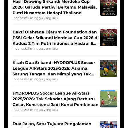
Hasil Drawing Srikandi Merdeka Cup
2026: Garuda Pertiwi Bertemu Malaysia,
Putri Nusantara Hadapi Thailand
Indonesia
2 minggu yang lalu
Bakti Olahraga Djarum Foundation dan
PSSI Gelar Srikandi Merdeka Cup 2026 di
Kudus: 2 Tim Putri Indonesia Hadapi 6
Tim Asia
Indonesia
2 minggu yang lalu
Kisah Dua Srikandi HYDROPLUS Soccer
League All-Stars 2025/2026: Asrama,
Sarung Tangan, dan Mimpi yang Tak
Pernah Padam
Indonesia
3 minggu yang lalu
HYDROPLUS Soccer League All-Stars
2025/2026: Tak Sekadar Ajang Berburu
Gelar, Konsistensi Jadi Kunci Pembinaan
Indonesia
3 minggu yang lalu
Dua Jalan, Satu Tujuan: Pengalaman