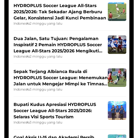
HYDROPLUS Soccer League All-Stars
2025/2026: Tak Sekadar Ajang Berburu
Gelar, Konsistensi Jadi Kunci Pembinaan
Indonesia
2 minggu yang lalu
Dua Jalan, Satu Tujuan: Pengalaman
Inspiratif 2 Pemain HYDROPLUS Soccer
League All-Stars 2025/2026 Mengikuti
Seleksi Timnas Indonesia Putri
Indonesia
2 minggu yang lalu
Sepak Terjang Albianca Raula di
HYDROPLUS Soccer League: Menemukan
Jalan untuk Mengejar Mimpi ke Timnas
Indonesia Putri
Indonesia
3 minggu yang lalu
Bupati Kudus Apresiasi HYDROPLUS
Soccer League All-Stars 2025/2026:
Selaras Visi Sports Tourism
Indonesia
3 minggu yang lalu
Goal Aksis U-15 dan Akademi Persib