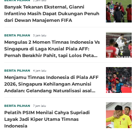
BERITA PILIHAN
2 jam lalu
Banyak Tekanan Eksternal, Gianni
Infantino Masih Dapat Dukungan Penuh
dari Dewan Manajemen FIFA
BERITA PILIHAN
3 jam lalu
Mengulas 2 Momen Timnas Indonesia Vs
Singapura di Laga Krusial Piala AFF:
Pernah Berakhir Pahit, tapi Lolos Petaka
di 2016
BERITA PILIHAN
4 jam lalu
Menjamu Timnas Indonesia di Piala AFF
2026, Singapura Kehilangan Amunisi
Andalan: Gelandang Naturalisasi asal
Jepang Harus Absen!
BERITA PILIHAN
7 jam lalu
Pelatih PSIM Menilai Cahya Supriadi
Layak Jadi Kiper Utama Timnas
Indonesia