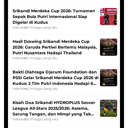
Srikandi Merdeka Cup 2026: Turnamen
Sepak Bola Putri Internasional Siap
Digelar di Kudus
Indonesia
1 minggu yang lalu
Hasil Drawing Srikandi Merdeka Cup
2026: Garuda Pertiwi Bertemu Malaysia,
Putri Nusantara Hadapi Thailand
Indonesia
1 minggu yang lalu
Bakti Olahraga Djarum Foundation dan
PSSI Gelar Srikandi Merdeka Cup 2026 di
Kudus: 2 Tim Putri Indonesia Hadapi 6
Tim Asia
Indonesia
2 minggu yang lalu
Kisah Dua Srikandi HYDROPLUS Soccer
League All-Stars 2025/2026: Asrama,
Sarung Tangan, dan Mimpi yang Tak
Pernah Padam
Indonesia
2 minggu yang lalu