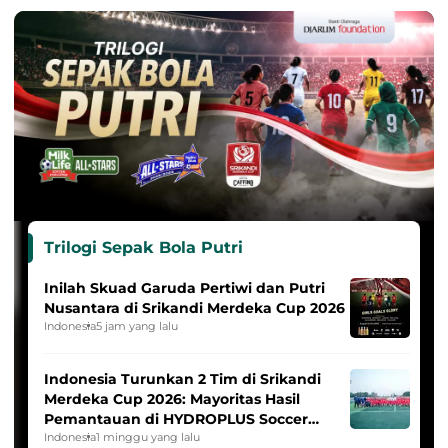
Trilogi Sepak Bola Putri
Inilah Skuad Garuda Pertiwi dan Putri
Nusantara di Srikandi Merdeka Cup 2026
Indonesia
5 jam yang lalu
Indonesia Turunkan 2 Tim di Srikandi
Merdeka Cup 2026: Mayoritas Hasil
Pemantauan di HYDROPLUS Soccer
League
Indonesia
1 minggu yang lalu