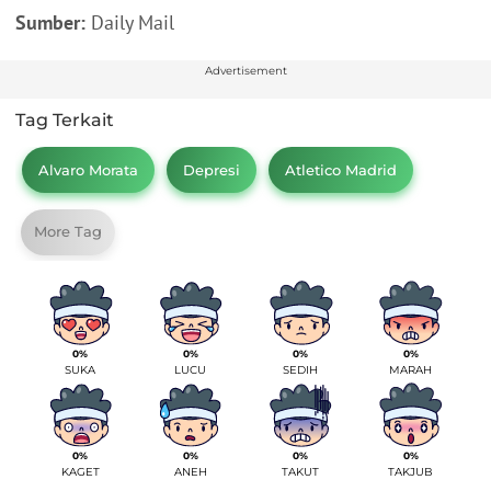
Sumber:
Daily Mail
Advertisement
Tag Terkait
Alvaro Morata
Depresi
Atletico Madrid
More Tag
0%
0%
0%
0%
SUKA
LUCU
SEDIH
MARAH
0%
0%
0%
0%
KAGET
ANEH
TAKUT
TAKJUB