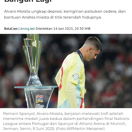
Alvaro Morata ungkap depresi, keinginan palsukan cedera, dan
bantuan Andres Iniesta di titik terendah hidupnya.
BolaCom |
Aning Jati
Diterbitkan 14 Juni 2025, 20:30 WIB
Pemain Spanyol, Alvaro Morata, berjalan melewati trofi setelah
menerima medali juara kedua dalam pertandingan final Nations
League antara Portugal dan Spanyol di Allianz Arena di Munich,
Jerman, Senin, 9 Juni 2025. (Foto AP/Martin Meissner)