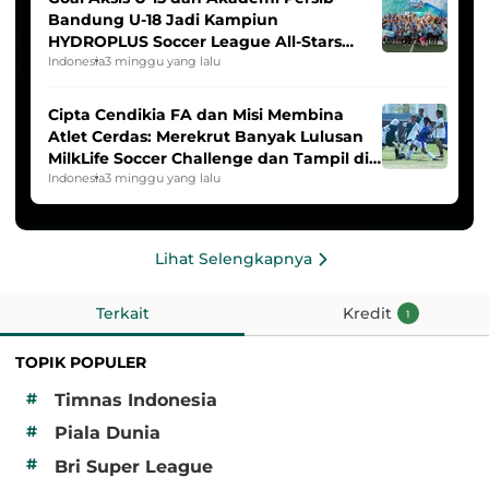
Bandung U-18 Jadi Kampiun
HYDROPLUS Soccer League All-Stars
2025/2026
Indonesia
3 minggu yang lalu
Cipta Cendikia FA dan Misi Membina
Atlet Cerdas: Merekrut Banyak Lulusan
MilkLife Soccer Challenge dan Tampil di
HYDROPLUS Soccer League
Indonesia
3 minggu yang lalu
Lihat Selengkapnya
Terkait
Kredit
1
TOPIK POPULER
#
Timnas Indonesia
#
Piala Dunia
#
Bri Super League