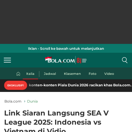
Iklan - Scroll ke bawah untuk melanjutkan
Italia
Jadwal
Klasemen
Foto
Video
mati konten-konten Piala Dunia 2026 racikan khas Bola.com. Klik di sini
EKSKLUSIF!
Bola.com
Dunia
Link Siaran Langsung SEA V
League 2025: Indonesia vs
Vietnam di Vidio