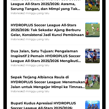
League All-Stars 2025/2026: Asrama,
Sarung Tangan, dan Mimpi yang Tak
Pernah Padam
Indonesia
2 minggu yang lalu
HYDROPLUS Soccer League All-Stars
2025/2026: Tak Sekadar Ajang Berburu
Gelar, Konsistensi Jadi Kunci Pembinaan
Indonesia
2 minggu yang lalu
Dua Jalan, Satu Tujuan: Pengalaman
Inspiratif 2 Pemain HYDROPLUS Soccer
League All-Stars 2025/2026 Mengikuti
Seleksi Timnas Indonesia Putri
Indonesia
2 minggu yang lalu
Sepak Terjang Albianca Raula di
HYDROPLUS Soccer League: Menemukan
Jalan untuk Mengejar Mimpi ke Timnas
Indonesia Putri
Indonesia
3 minggu yang lalu
Bupati Kudus Apresiasi HYDROPLUS
Soccer League All-Stars 2025/2026: