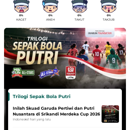
0%
0%
0%
0%
KAGET
ANEH
TAKUT
TAKJUB
Trilogi Sepak Bola Putri
Inilah Skuad Garuda Pertiwi dan Putri
Nusantara di Srikandi Merdeka Cup 2026
Indonesia
1 hari yang lalu