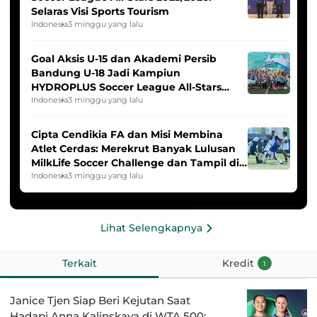
Selaras Visi Sports Tourism
Indonesia
3 minggu yang lalu
Goal Aksis U-15 dan Akademi Persib
Bandung U-18 Jadi Kampiun
HYDROPLUS Soccer League All-Stars
2025/2026
Indonesia
3 minggu yang lalu
Cipta Cendikia FA dan Misi Membina
Atlet Cerdas: Merekrut Banyak Lulusan
MilkLife Soccer Challenge dan Tampil di
HYDROPLUS Soccer League
Indonesia
3 minggu yang lalu
Lihat Selengkapnya
Terkait
Kredit
1
Janice Tjen Siap Beri Kejutan Saat
Hadapi Anna Kalinskaya di WTA 500: