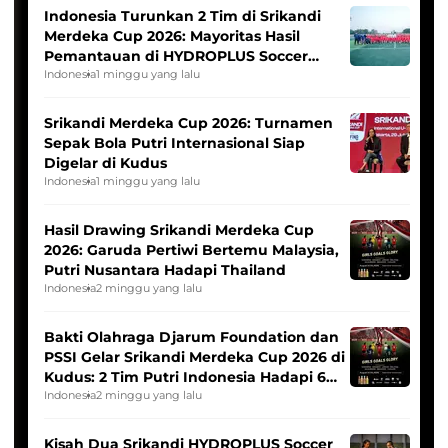
Indonesia Turunkan 2 Tim di Srikandi
Merdeka Cup 2026: Mayoritas Hasil
Pemantauan di HYDROPLUS Soccer
League
Indonesia
1 minggu yang lalu
Srikandi Merdeka Cup 2026: Turnamen
Sepak Bola Putri Internasional Siap
Digelar di Kudus
Indonesia
1 minggu yang lalu
Hasil Drawing Srikandi Merdeka Cup
2026: Garuda Pertiwi Bertemu Malaysia,
Putri Nusantara Hadapi Thailand
Indonesia
2 minggu yang lalu
Bakti Olahraga Djarum Foundation dan
PSSI Gelar Srikandi Merdeka Cup 2026 di
Kudus: 2 Tim Putri Indonesia Hadapi 6
Tim Asia
Indonesia
2 minggu yang lalu
Kisah Dua Srikandi HYDROPLUS Soccer