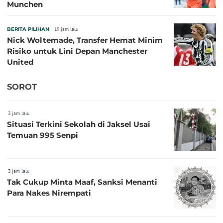
Munchen
BERITA PILIHAN
19 jam lalu
Nick Woltemade, Transfer Hemat Minim
Risiko untuk Lini Depan Manchester
United
SOROT
3 jam lalu
Situasi Terkini Sekolah di Jaksel Usai
Temuan 995 Senpi
3 jam lalu
Tak Cukup Minta Maaf, Sanksi Menanti
Para Nakes Nirempati