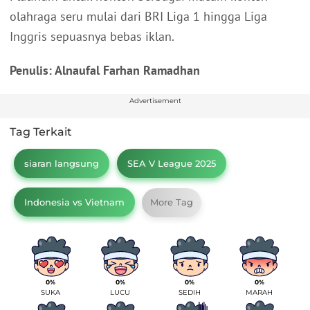
olahraga seru mulai dari BRI Liga 1 hingga Liga
Inggris sepuasnya bebas iklan.
Penulis: Alnaufal Farhan Ramadhan
Advertisement
Tag Terkait
siaran langsung
SEA V League 2025
Indonesia vs Vietnam
More Tag
0%
0%
0%
0%
SUKA
LUCU
SEDIH
MARAH