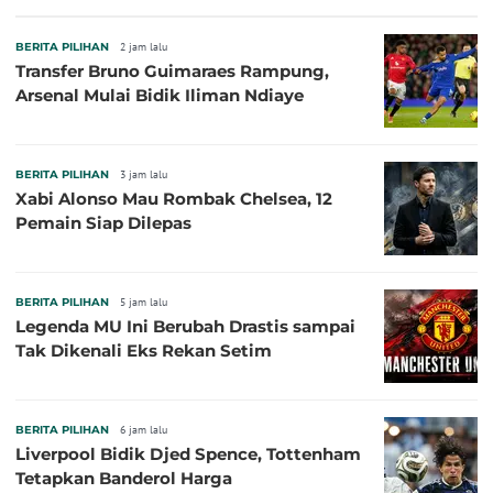
BERITA PILIHAN
2 jam lalu
Transfer Bruno Guimaraes Rampung,
Arsenal Mulai Bidik Iliman Ndiaye
BERITA PILIHAN
3 jam lalu
Xabi Alonso Mau Rombak Chelsea, 12
Pemain Siap Dilepas
BERITA PILIHAN
5 jam lalu
Legenda MU Ini Berubah Drastis sampai
Tak Dikenali Eks Rekan Setim
BERITA PILIHAN
6 jam lalu
Liverpool Bidik Djed Spence, Tottenham
Tetapkan Banderol Harga