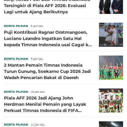
Tersingkir di Piala AFF 2026: Evaluasi
Lagi untuk Ajang Berikutnya
BERITA PILIHAN
8 jam lalu
Puji Kontribusi Ragnar Oratmangoen,
Luciano Leandro Ingatkan Satu Hal
kepada Timnas Indonesia usai Gagal ke
Semifinal Piala AFF 2026
BERITA PILIHAN
9 jam lalu
2 Mantan Pemain Timnas Indonesia
Turun Gunung, Soekarno Cup 2026 Jadi
Wadah Pencarian Bakat di Daerah
BERITA PILIHAN
10 jam lalu
Piala AFF 2026 Jadi Ajang John
Herdman Menilai Pemain yang Layak
Perkuat Timnas Indonesia di FIFA
ASEAN Cup 2026
BERITA PILIHAN
11 jam lalu