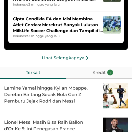
2025/2026
Indonesia
3 minggu yang lalu
Cipta Cendikia FA dan Misi Membina
Atlet Cerdas: Merekrut Banyak Lulusan
MilkLife Soccer Challenge dan Tampil di
HYDROPLUS Soccer League
Indonesia
3 minggu yang lalu
Lihat Selengkapnya
Terkait
Kredit
1
Lamine Yamal hingga Kylian Mbappe,
Deretan Bintang Sepak Bola Gen Z
Pemburu Jejak Rodri dan Messi
Lionel Messi Masih Bisa Raih Ballon
d'Or Ke 9, Ini Penegasan France