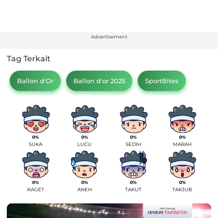
Advertisement
Tag Terkait
Ballon d'Or
Ballon d'or 2025
SportBites
0%
0%
0%
0%
SUKA
LUCU
SEDIH
MARAH
0%
0%
0%
0%
KAGET
ANEH
TAKUT
TAKJUB