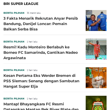
BRI SUPER LEAGUE
BERITA PILIHAN
35 menit lalu
3 Fakta Menarik Rekrutan Anyar Persib
Bandung, Danijel Loncar: Pemain
Balkan Serba Bisa
BERITA PILIHAN
1 hari lalu
Resmi! Kadu Monteiro Berlabuh ke
Borneo FC Samarinda, Gantikan Nadeo
Argawinata
BERITA PILIHAN
1 hari lalu
Kesan Pertama Eks Werder Bremen di
PSS Sleman: Senang dengan Sambutan
Hangat Super Elja
BERITA PILIHAN
1 hari lalu
Mantap! Bhayangkara FC Resmi
Datangkan Mantan Bek River Plate dan