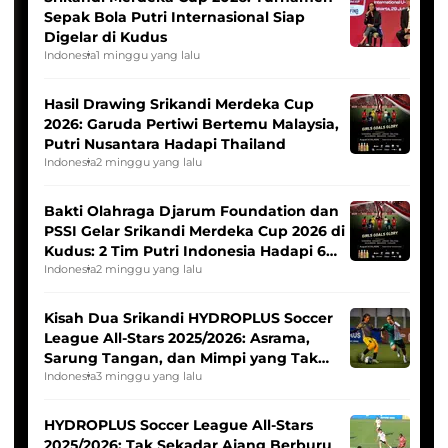
Sepak Bola Putri Internasional Siap
Digelar di Kudus
Indonesia
1 minggu yang lalu
Hasil Drawing Srikandi Merdeka Cup
2026: Garuda Pertiwi Bertemu Malaysia,
Putri Nusantara Hadapi Thailand
Indonesia
2 minggu yang lalu
Bakti Olahraga Djarum Foundation dan
PSSI Gelar Srikandi Merdeka Cup 2026 di
Kudus: 2 Tim Putri Indonesia Hadapi 6
Tim Asia
Indonesia
2 minggu yang lalu
Kisah Dua Srikandi HYDROPLUS Soccer
League All-Stars 2025/2026: Asrama,
Sarung Tangan, dan Mimpi yang Tak
Pernah Padam
Indonesia
3 minggu yang lalu
HYDROPLUS Soccer League All-Stars
2025/2026: Tak Sekadar Ajang Berburu