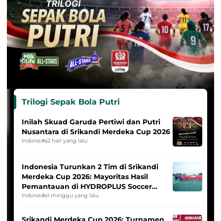
Trilogi Sepak Bola Putri
Inilah Skuad Garuda Pertiwi dan Putri
Nusantara di Srikandi Merdeka Cup 2026
Indonesia
2 hari yang lalu
Indonesia Turunkan 2 Tim di Srikandi
Merdeka Cup 2026: Mayoritas Hasil
Pemantauan di HYDROPLUS Soccer
League
Indonesia
1 minggu yang lalu
Srikandi Merdeka Cup 2026: Turnamen