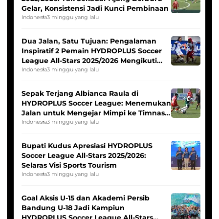
Gelar, Konsistensi Jadi Kunci Pembinaan
Indonesia
3 minggu yang lalu
Dua Jalan, Satu Tujuan: Pengalaman
Inspiratif 2 Pemain HYDROPLUS Soccer
League All-Stars 2025/2026 Mengikuti
Seleksi Timnas Indonesia Putri
Indonesia
3 minggu yang lalu
Sepak Terjang Albianca Raula di
HYDROPLUS Soccer League: Menemukan
Jalan untuk Mengejar Mimpi ke Timnas
Indonesia Putri
Indonesia
3 minggu yang lalu
Bupati Kudus Apresiasi HYDROPLUS
Soccer League All-Stars 2025/2026:
Selaras Visi Sports Tourism
Indonesia
3 minggu yang lalu
Goal Aksis U-15 dan Akademi Persib
Bandung U-18 Jadi Kampiun
HYDROPLUS Soccer League All-Stars