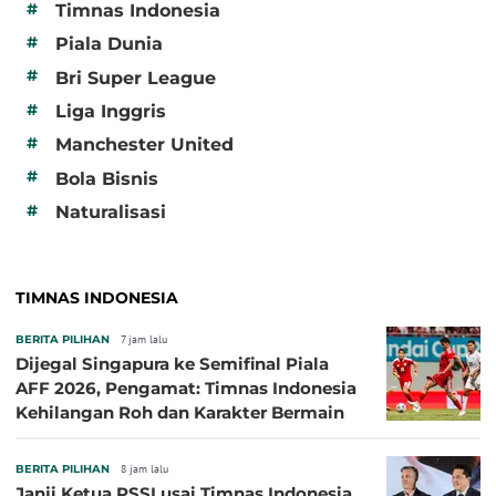
#
Timnas Indonesia
#
Piala Dunia
#
Bri Super League
#
Liga Inggris
#
Manchester United
#
Bola Bisnis
#
Naturalisasi
TIMNAS INDONESIA
BERITA PILIHAN
7 jam lalu
Dijegal Singapura ke Semifinal Piala
AFF 2026, Pengamat: Timnas Indonesia
Kehilangan Roh dan Karakter Bermain
BERITA PILIHAN
8 jam lalu
Janji Ketua PSSI usai Timnas Indonesia