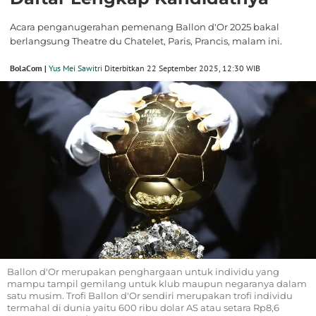
Acara penganugerahan pemenang Ballon d'Or 2025 bakal
berlangsung Theatre du Chatelet, Paris, Prancis, malam ini.
BolaCom |
Yus Mei Sawitri
Diterbitkan 22 September 2025, 12:30 WIB
Ballon d'Or merupakan penghargaan untuk individu yang
mampu tampil gemilang untuk klub maupun negaranya dalam
satu musim. Trofi Ballon d'Or sendiri merupakan trofi individu
termahal di dunia yaitu 600 ribu dolar AS atau setara Rp8,6