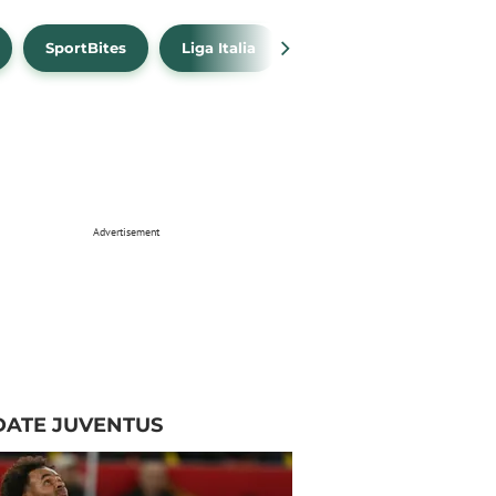
SportBites
Liga Italia
Link Live Streaming
Advertisement
DATE JUVENTUS