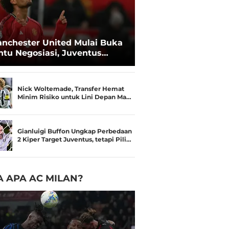
nchester United Mulai Buka
ntu Negosiasi, Juventus
kin Serius Kejar Joshua
rkzee
Nick Woltemade, Transfer Hemat
Minim Risiko untuk Lini Depan Ma…
Gianluigi Buffon Ungkap Perbedaan
2 Kiper Target Juventus, tetapi Pili…
 APA AC MILAN?