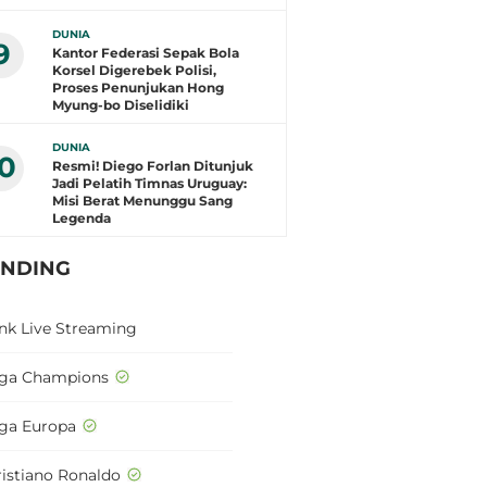
DUNIA
9
Kantor Federasi Sepak Bola
Korsel Digerebek Polisi,
Proses Penunjukan Hong
Myung-bo Diselidiki
DUNIA
10
Resmi! Diego Forlan Ditunjuk
Jadi Pelatih Timnas Uruguay:
Misi Berat Menunggu Sang
Legenda
ENDING
ink Live Streaming
iga Champions
iga Europa
ristiano Ronaldo