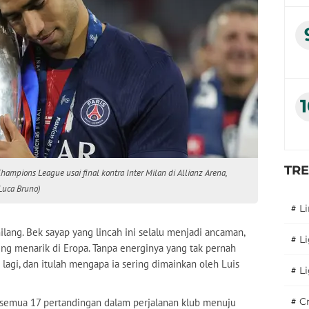
TR
hampions League usai final kontra Inter Milan di Allianz Arena,
Luca Bruno)
#
L
ang. Bek sayap yang lincah ini selalu menjadi ancaman,
#
L
ing menarik di Eropa. Tanpa energinya yang tak pernah
 lagi, dan itulah mengapa ia sering dimainkan oleh Luis
#
L
#
C
i semua 17 pertandingan dalam perjalanan klub menuju