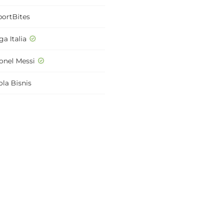
portBites
ga Italia
ionel Messi
ola Bisnis