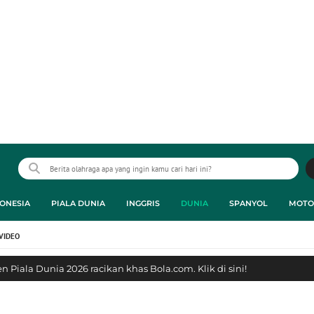
ONESIA
PIALA DUNIA
INGGRIS
DUNIA
SPANYOL
MOTO
VIDEO
 Piala Dunia 2026 racikan khas Bola.com. Klik di sini!