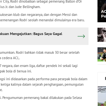
er City, Rodri dinobatkan sebagai pemenang Ballon d'Or
us Jr. dan Jude Bellingham.
AC
suksesan klub dan negaranya, dan dengan Messi dan
Pe
a, kemenangan Rodri seolah menandai dimulainya era baru.
Pr
akuan Mengejutkan: Bagus Saya Gagal
iumumkan. Rodri bahkan tidak masuk 30 besar setelah
a cedera ACL.
negara, dan enam liga, daftar pendek ini sekali lagi
ak bola di benua ini.
gsi ini didasarkan pada performa para pesepak bola dalam
uk ketiga kalinya dalam sejarah penghargaan, pemungutan
t.
025. Pengumuman pemenang bakal dilakukan pada Selasa