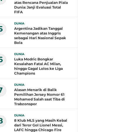
atas Rencana Penjualan Piala
Dunia: Janji Evaluasi Total
FIFA
DUNIA
5
Argentina Jadikan Tanggal
Kemenangan atas Inggris
sebagai Hari Nasional Sepak
Bola
DUNIA
6
Luka Modric Bongkar
Kesalahan Fatal AC Milan,
hingga Gagal Lolos ke Liga
Champions
DUNIA
7
Alasan Menarik di Balik
Pemilihan Jersey Nomor 61
Mohamed Salah saat Tiba di
Trabzonspor
DUNIA
8
8 Klub MLS yang Masih Kebal
dari Teror Gol Lionel Messi,
LAFC hingga Chicago Fire