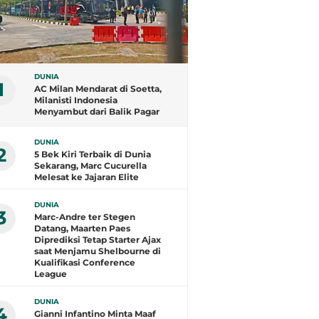
DUNIA
1
AC Milan Mendarat di Soetta,
Milanisti Indonesia
Menyambut dari Balik Pagar
DUNIA
2
5 Bek Kiri Terbaik di Dunia
Sekarang, Marc Cucurella
Melesat ke Jajaran Elite
DUNIA
3
Marc-Andre ter Stegen
Datang, Maarten Paes
Diprediksi Tetap Starter Ajax
saat Menjamu Shelbourne di
Kualifikasi Conference
League
DUNIA
4
Gianni Infantino Minta Maaf