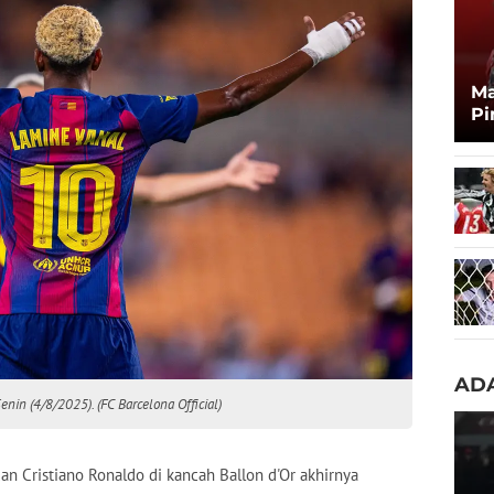
Ma
Pi
Ma
Zi
ADA
in (4/8/2025). (FC Barcelona Official)
an Cristiano Ronaldo di kancah Ballon d'Or akhirnya