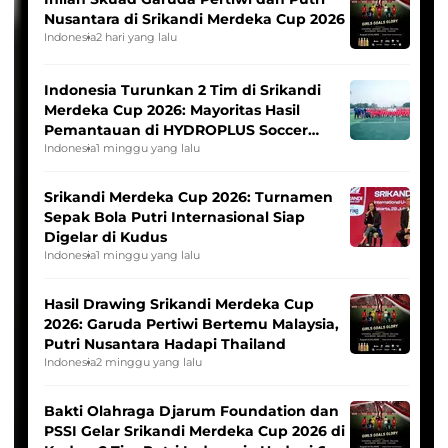
Nusantara di Srikandi Merdeka Cup 2026
Indonesia
2 hari yang lalu
Indonesia Turunkan 2 Tim di Srikandi
Merdeka Cup 2026: Mayoritas Hasil
Pemantauan di HYDROPLUS Soccer
League
Indonesia
1 minggu yang lalu
Srikandi Merdeka Cup 2026: Turnamen
Sepak Bola Putri Internasional Siap
Digelar di Kudus
Indonesia
1 minggu yang lalu
Hasil Drawing Srikandi Merdeka Cup
2026: Garuda Pertiwi Bertemu Malaysia,
Putri Nusantara Hadapi Thailand
Indonesia
2 minggu yang lalu
Bakti Olahraga Djarum Foundation dan
PSSI Gelar Srikandi Merdeka Cup 2026 di