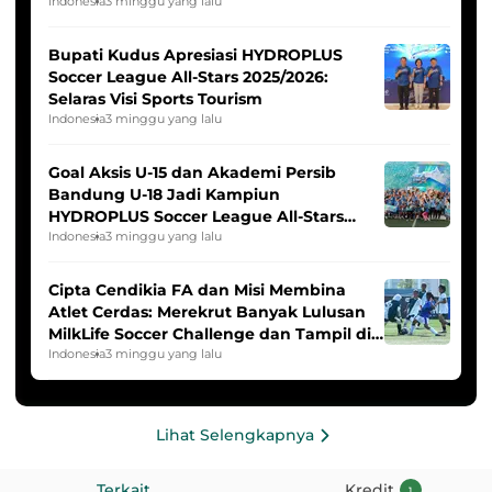
Indonesia Putri
Indonesia
3 minggu yang lalu
Bupati Kudus Apresiasi HYDROPLUS
Soccer League All-Stars 2025/2026:
Selaras Visi Sports Tourism
Indonesia
3 minggu yang lalu
Goal Aksis U-15 dan Akademi Persib
Bandung U-18 Jadi Kampiun
HYDROPLUS Soccer League All-Stars
2025/2026
Indonesia
3 minggu yang lalu
Cipta Cendikia FA dan Misi Membina
Atlet Cerdas: Merekrut Banyak Lulusan
MilkLife Soccer Challenge dan Tampil di
HYDROPLUS Soccer League
Indonesia
3 minggu yang lalu
Lihat Selengkapnya
Terkait
Kredit
1