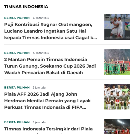
TIMNAS INDONESIA
BERITA PILIHAN
17 menit lalu
Puji Kontribusi Ragnar Oratmangoen,
Luciano Leandro Ingatkan Satu Hal
kepada Timnas Indonesia usai Gagal ke
Semifinal Piala AFF 2026
BERITA PILIHAN
47 menit lalu
2 Mantan Pemain Timnas Indonesia
Turun Gunung, Soekarno Cup 2026 Jadi
Wadah Pencarian Bakat di Daerah
BERITA PILIHAN
2 jam lalu
Piala AFF 2026 Jadi Ajang John
Herdman Menilai Pemain yang Layak
Perkuat Timnas Indonesia di FIFA
ASEAN Cup 2026
BERITA PILIHAN
3 jam lalu
Timnas Indonesia Tersingkir dari Piala