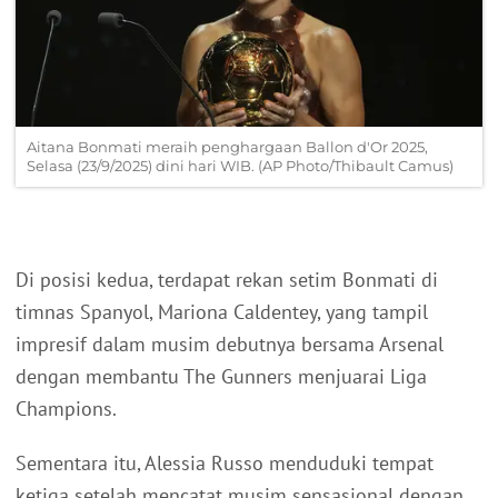
Aitana Bonmati meraih penghargaan Ballon d'Or 2025,
Selasa (23/9/2025) dini hari WIB. (AP Photo/Thibault Camus)
Di posisi kedua, terdapat rekan setim Bonmati di
timnas Spanyol, Mariona Caldentey, yang tampil
impresif dalam musim debutnya bersama Arsenal
dengan membantu The Gunners menjuarai Liga
Champions.
Sementara itu, Alessia Russo menduduki tempat
ketiga setelah mencatat musim sensasional dengan