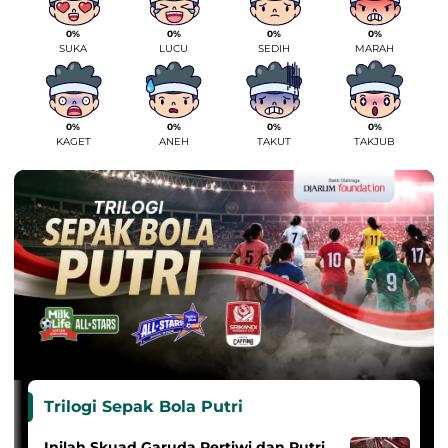
0%
0%
0%
0%
SUKA
LUCU
SEDIH
MARAH
0%
0%
0%
0%
KAGET
ANEH
TAKUT
TAKJUB
Trilogi Sepak Bola Putri
Inilah Skuad Garuda Pertiwi dan Putri