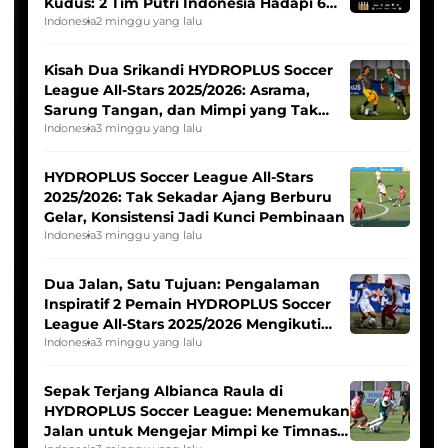
Kudus: 2 Tim Putri Indonesia Hadapi 6
Tim Asia
Indonesia
2 minggu yang lalu
Kisah Dua Srikandi HYDROPLUS Soccer
League All-Stars 2025/2026: Asrama,
Sarung Tangan, dan Mimpi yang Tak
Pernah Padam
Indonesia
3 minggu yang lalu
HYDROPLUS Soccer League All-Stars
2025/2026: Tak Sekadar Ajang Berburu
Gelar, Konsistensi Jadi Kunci Pembinaan
Indonesia
3 minggu yang lalu
Dua Jalan, Satu Tujuan: Pengalaman
Inspiratif 2 Pemain HYDROPLUS Soccer
League All-Stars 2025/2026 Mengikuti
Seleksi Timnas Indonesia Putri
Indonesia
3 minggu yang lalu
Sepak Terjang Albianca Raula di
HYDROPLUS Soccer League: Menemukan
Jalan untuk Mengejar Mimpi ke Timnas