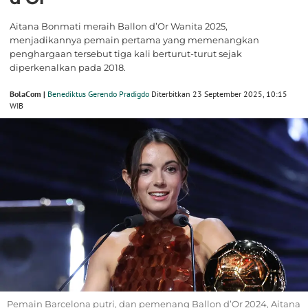
Aitana Bonmati meraih Ballon d’Or Wanita 2025,
menjadikannya pemain pertama yang memenangkan
penghargaan tersebut tiga kali berturut-turut sejak
diperkenalkan pada 2018.
BolaCom |
Benediktus Gerendo Pradigdo
Diterbitkan 23 September 2025, 10:15
WIB
Pemain Barcelona putri, dan pemenang Ballon d’Or 2024, Aitana