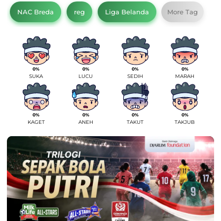
NAC Breda
reg
Liga Belanda
More Tag
0%
0%
0%
0%
SUKA
LUCU
SEDIH
MARAH
0%
0%
0%
0%
KAGET
ANEH
TAKUT
TAKJUB