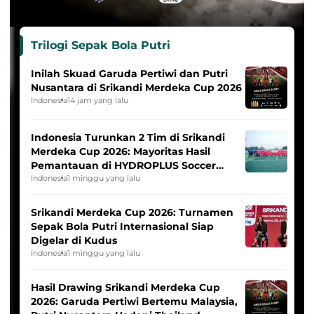
Trilogi Sepak Bola Putri
Inilah Skuad Garuda Pertiwi dan Putri
Nusantara di Srikandi Merdeka Cup 2026
Indonesia
14 jam yang lalu
Indonesia Turunkan 2 Tim di Srikandi
Merdeka Cup 2026: Mayoritas Hasil
Pemantauan di HYDROPLUS Soccer
League
Indonesia
1 minggu yang lalu
Srikandi Merdeka Cup 2026: Turnamen
Sepak Bola Putri Internasional Siap
Digelar di Kudus
Indonesia
1 minggu yang lalu
Hasil Drawing Srikandi Merdeka Cup
2026: Garuda Pertiwi Bertemu Malaysia,