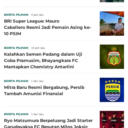
BERITA PILIHAN
4 jam lalu
BRI Super League: Mauro
Caballero Resmi Jadi Pemain Asing ke-
10 PSIM
BERITA PILIHAN
14 jam lalu
Kalahkan Semen Padang dalam Uji
Coba Pramusim, Bhayangkara FC
Mantapkan Chemistry Antarlini
BERITA PILIHAN
1 hari lalu
Mitra Baru Resmi Bergabung, Persib
Tambah Amunisi Finansial
BERITA PILIHAN
1 hari lalu
Ryo Matsumura Berpeluang Jadi Starter
Garudayaksa FC Besutan Milos Joksic