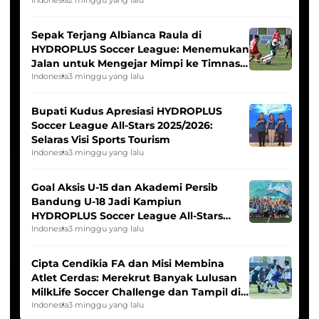
Seleksi Timnas Indonesia Putri
Sepak Terjang Albianca Raula di
HYDROPLUS Soccer League: Menemukan
Jalan untuk Mengejar Mimpi ke Timnas
Indonesia Putri
Indonesia
3 minggu yang lalu
Bupati Kudus Apresiasi HYDROPLUS
Soccer League All-Stars 2025/2026:
Selaras Visi Sports Tourism
Indonesia
3 minggu yang lalu
Goal Aksis U-15 dan Akademi Persib
Bandung U-18 Jadi Kampiun
HYDROPLUS Soccer League All-Stars
2025/2026
Indonesia
3 minggu yang lalu
Cipta Cendikia FA dan Misi Membina
Atlet Cerdas: Merekrut Banyak Lulusan
MilkLife Soccer Challenge dan Tampil di
HYDROPLUS Soccer League
Indonesia
3 minggu yang lalu