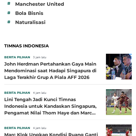
#
Manchester United
#
Bola Bisnis
#
Naturalisasi
TIMNAS INDONESIA
BERITA PILIHAN
3 jam lalu
John Herdman Pertahankan Gaya Main
Mendominasi saat Hadapi Singapura di
Laga Terakhir Grup A Piala AFF 2026
BERITA PILIHAN
4 jam lalu
Lini Tengah Jadi Kunci Timnas
Indonesia untuk Kandaskan Singapura,
Pengamat Nilai Thom Haye dan Marc
Klok Sebaiknya Tidak Tampil Bareng
BERITA PILIHAN
4 jam lalu
Marc Klok Ungkap Kondisi Ruang Ganti