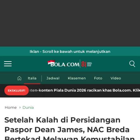
Iklan - Scroll ke bawah untuk melanjutkan
Italia
Jadwal
Klasemen
Foto
Video
onten-konten Piala Dunia 2026 racikan khas Bola.com. Klik di sini!
EKSKLUSIF!
Home
Dunia
Setelah Kalah di Persidangan
Paspor Dean James, NAC Breda
Bertekad Melawan Kemustahilan