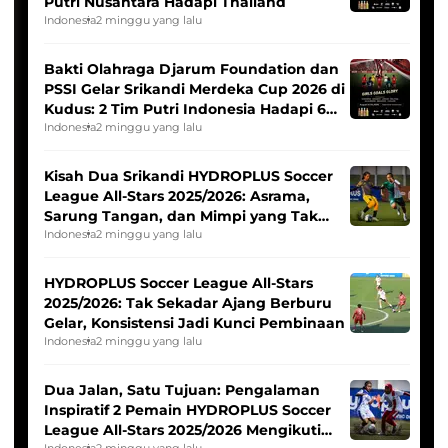
Putri Nusantara Hadapi Thailand
Indonesia
2 minggu yang lalu
Bakti Olahraga Djarum Foundation dan
PSSI Gelar Srikandi Merdeka Cup 2026 di
Kudus: 2 Tim Putri Indonesia Hadapi 6
Tim Asia
Indonesia
2 minggu yang lalu
Kisah Dua Srikandi HYDROPLUS Soccer
League All-Stars 2025/2026: Asrama,
Sarung Tangan, dan Mimpi yang Tak
Pernah Padam
Indonesia
2 minggu yang lalu
HYDROPLUS Soccer League All-Stars
2025/2026: Tak Sekadar Ajang Berburu
Gelar, Konsistensi Jadi Kunci Pembinaan
Indonesia
2 minggu yang lalu
Dua Jalan, Satu Tujuan: Pengalaman
Inspiratif 2 Pemain HYDROPLUS Soccer
League All-Stars 2025/2026 Mengikuti
Indonesia
2 minggu yang lalu