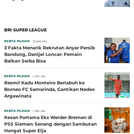
BRI SUPER LEAGUE
BERITA PILIHAN
10 jam lalu
3 Fakta Menarik Rekrutan Anyar Persib
Bandung, Danijel Loncar: Pemain
Balkan Serba Bisa
BERITA PILIHAN
1 hari lalu
Resmi! Kadu Monteiro Berlabuh ke
Borneo FC Samarinda, Gantikan Nadeo
Argawinata
BERITA PILIHAN
1 hari lalu
Kesan Pertama Eks Werder Bremen di
PSS Sleman: Senang dengan Sambutan
Hangat Super Elja