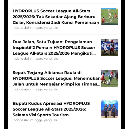
HYDROPLUS Soccer League All-Stars
2025/2026: Tak Sekadar Ajang Berburu
Gelar, Konsistensi Jadi Kunci Pembinaan
Indonesia
3 minggu yang lalu
Dua Jalan, Satu Tujuan: Pengalaman
Inspiratif 2 Pemain HYDROPLUS Soccer
League All-Stars 2025/2026 Mengikuti
Seleksi Timnas Indonesia Putri
Indonesia
3 minggu yang lalu
Sepak Terjang Albianca Raula di
HYDROPLUS Soccer League: Menemukan
Jalan untuk Mengejar Mimpi ke Timnas
Indonesia Putri
Indonesia
3 minggu yang lalu
Bupati Kudus Apresiasi HYDROPLUS
Soccer League All-Stars 2025/2026:
Selaras Visi Sports Tourism
Indonesia
3 minggu yang lalu