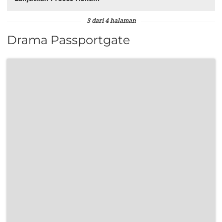
3 dari 4 halaman
Drama Passportgate