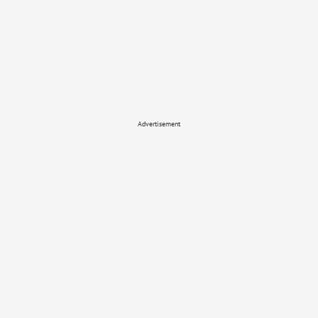
Advertisement