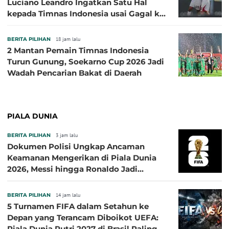
Luciano Leandro Ingatkan Satu Hal
kepada Timnas Indonesia usai Gagal ke
Semifinal Piala AFF 2026
BERITA PILIHAN
18 jam lalu
2 Mantan Pemain Timnas Indonesia
Turun Gunung, Soekarno Cup 2026 Jadi
Wadah Pencarian Bakat di Daerah
PIALA DUNIA
BERITA PILIHAN
3 jam lalu
Dokumen Polisi Ungkap Ancaman
Keamanan Mengerikan di Piala Dunia
2026, Messi hingga Ronaldo Jadi
Sasaran
BERITA PILIHAN
14 jam lalu
5 Turnamen FIFA dalam Setahun ke
Depan yang Terancam Diboikot UEFA:
Piala Dunia Putri 2027 di Brasil Paling