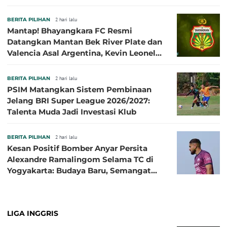
BERITA PILIHAN
2 hari lalu
Mantap! Bhayangkara FC Resmi
Datangkan Mantan Bek River Plate dan
Valencia Asal Argentina, Kevin Leonel
Sibille
BERITA PILIHAN
2 hari lalu
PSIM Matangkan Sistem Pembinaan
Jelang BRI Super League 2026/2027:
Talenta Muda Jadi Investasi Klub
BERITA PILIHAN
2 hari lalu
Kesan Positif Bomber Anyar Persita
Alexandre Ramalingom Selama TC di
Yogyakarta: Budaya Baru, Semangat
Baru!
LIGA INGGRIS