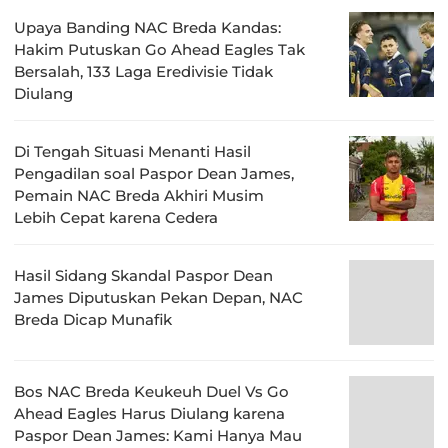
Upaya Banding NAC Breda Kandas:
Hakim Putuskan Go Ahead Eagles Tak
Bersalah, 133 Laga Eredivisie Tidak
Diulang
Di Tengah Situasi Menanti Hasil
Pengadilan soal Paspor Dean James,
Pemain NAC Breda Akhiri Musim
Lebih Cepat karena Cedera
Hasil Sidang Skandal Paspor Dean
James Diputuskan Pekan Depan, NAC
Breda Dicap Munafik
Bos NAC Breda Keukeuh Duel Vs Go
Ahead Eagles Harus Diulang karena
Paspor Dean James: Kami Hanya Mau