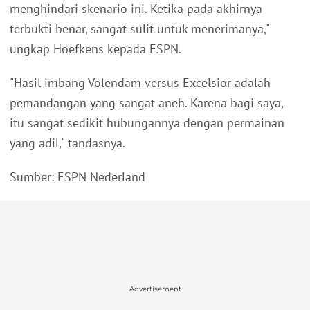
menghindari skenario ini. Ketika pada akhirnya
terbukti benar, sangat sulit untuk menerimanya,"
ungkap Hoefkens kepada ESPN.
"Hasil imbang Volendam versus Excelsior adalah
pemandangan yang sangat aneh. Karena bagi saya,
itu sangat sedikit hubungannya dengan permainan
yang adil," tandasnya.
Sumber: ESPN Nederland
Advertisement