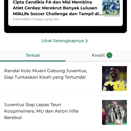
Cipta Cendikia FA dan Misi Membina
Atlet Cerdas: Merekrut Banyak Lulusan
MilkLife Soccer Challenge dan Tampil di
HYDROPLUS Soccer League
Indonesia
3 minggu yang lalu
Lihat Selengkapnya
Terkait
Kredit
1
Randal Kolo Muani Gabung Juventus,
Siap Tuntaskan Kisah yang Tertunda!
Juventus Siap Lepas Teun
Koopmeiners, MU dan Aston Villa
Berebut