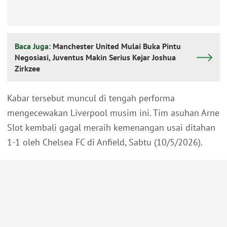
Baca Juga:
Manchester United Mulai Buka Pintu
Negosiasi, Juventus Makin Serius Kejar Joshua
Zirkzee
Kabar tersebut muncul di tengah performa
mengecewakan Liverpool musim ini. Tim asuhan Arne
Slot kembali gagal meraih kemenangan usai ditahan
1-1 oleh Chelsea FC di Anfield, Sabtu (10/5/2026).