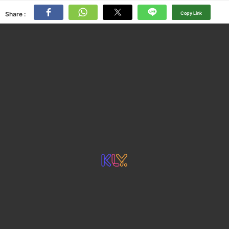
Share :
Copy Link