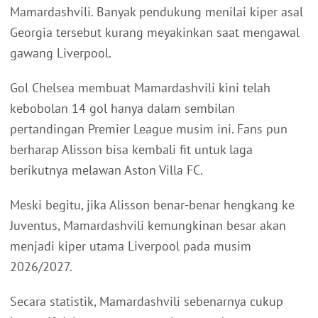
Mamardashvili. Banyak pendukung menilai kiper asal
Georgia tersebut kurang meyakinkan saat mengawal
gawang Liverpool.
Gol Chelsea membuat Mamardashvili kini telah
kebobolan 14 gol hanya dalam sembilan
pertandingan Premier League musim ini. Fans pun
berharap Alisson bisa kembali fit untuk laga
berikutnya melawan Aston Villa FC.
Meski begitu, jika Alisson benar-benar hengkang ke
Juventus, Mamardashvili kemungkinan besar akan
menjadi kiper utama Liverpool pada musim
2026/2027.
Secara statistik, Mamardashvili sebenarnya cukup