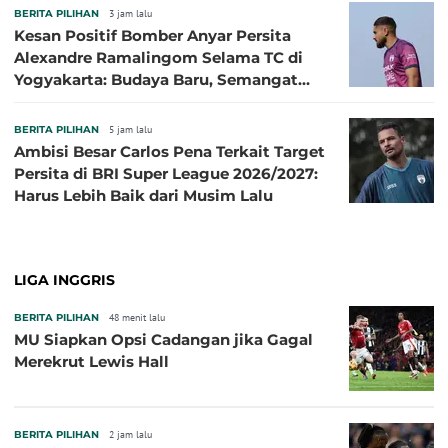
BERITA PILIHAN
3 jam lalu
Kesan Positif Bomber Anyar Persita
Alexandre Ramalingom Selama TC di
Yogyakarta: Budaya Baru, Semangat
Baru!
BERITA PILIHAN
5 jam lalu
Ambisi Besar Carlos Pena Terkait Target
Persita di BRI Super League 2026/2027:
Harus Lebih Baik dari Musim Lalu
LIGA INGGRIS
BERITA PILIHAN
48 menit lalu
MU Siapkan Opsi Cadangan jika Gagal
Merekrut Lewis Hall
BERITA PILIHAN
2 jam lalu