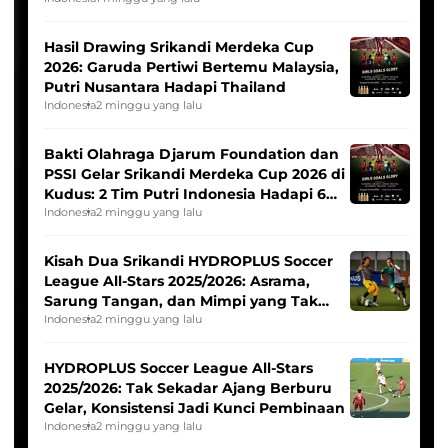
Hasil Drawing Srikandi Merdeka Cup
2026: Garuda Pertiwi Bertemu Malaysia,
Putri Nusantara Hadapi Thailand
Indonesia
2 minggu yang lalu
Bakti Olahraga Djarum Foundation dan
PSSI Gelar Srikandi Merdeka Cup 2026 di
Kudus: 2 Tim Putri Indonesia Hadapi 6
Tim Asia
Indonesia
2 minggu yang lalu
Kisah Dua Srikandi HYDROPLUS Soccer
League All-Stars 2025/2026: Asrama,
Sarung Tangan, dan Mimpi yang Tak
Pernah Padam
Indonesia
2 minggu yang lalu
HYDROPLUS Soccer League All-Stars
2025/2026: Tak Sekadar Ajang Berburu
Gelar, Konsistensi Jadi Kunci Pembinaan
Indonesia
2 minggu yang lalu