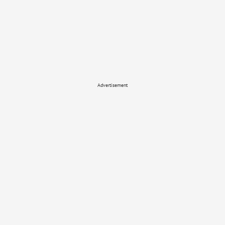
Advertisement