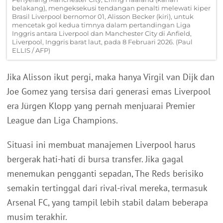
belakang), mengeksekusi tendangan penalti melewati kiper
Brasil Liverpool bernomor 01, Alisson Becker (kiri), untuk
mencetak gol kedua timnya dalam pertandingan Liga
Inggris antara Liverpool dan Manchester City di Anfield,
Liverpool, Inggris barat laut, pada 8 Februari 2026. (Paul
ELLIS / AFP)
Jika Alisson ikut pergi, maka hanya Virgil van Dijk dan
Joe Gomez yang tersisa dari generasi emas Liverpool
era Jürgen Klopp yang pernah menjuarai Premier
League dan Liga Champions.
Situasi ini membuat manajemen Liverpool harus
bergerak hati-hati di bursa transfer. Jika gagal
menemukan pengganti sepadan, The Reds berisiko
semakin tertinggal dari rival-rival mereka, termasuk
Arsenal FC, yang tampil lebih stabil dalam beberapa
musim terakhir.