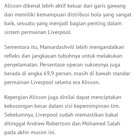
Alisson dikenal lebih aktif keluar dari garis gawang
dan memiliki kemampuan distribusi bola yang sangat
baik, sesuatu yang menjadi bagian penting dalam
sistem permainan Liverpool.
Sementara itu, Mamardashvili lebih mengandalkan
refleks dan jangkauan tubuhnya untuk melakukan
penyelamatan. Persentase operan suksesnya juga
berada di angka 69,9 persen, masih di bawah standar
permainan Liverpool selama era Alisson.
Kepergian Alisson juga dinilai dapat menciptakan
kekosongan besar dalam sisi kepemimpinan tim.
Sebelumnya, Liverpool sudah memastikan bakal
ditinggal Andrew Robertson dan Mohamed Salah
pada akhir musim ini.