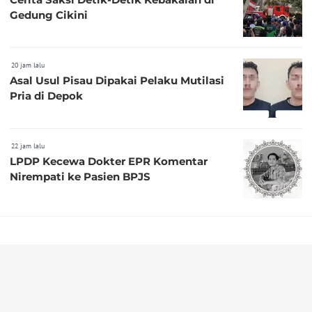
Gedung Cikini
20 jam lalu
Asal Usul Pisau Dipakai Pelaku Mutilasi
Pria di Depok
22 jam lalu
LPDP Kecewa Dokter EPR Komentar
Nirempati ke Pasien BPJS