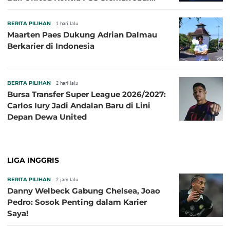
Pembuka pada 4 September
BERITA PILIHAN
1 hari lalu
Maarten Paes Dukung Adrian Dalmau
Berkarier di Indonesia
BERITA PILIHAN
2 hari lalu
Bursa Transfer Super League 2026/2027:
Carlos Iury Jadi Andalan Baru di Lini
Depan Dewa United
LIGA INGGRIS
BERITA PILIHAN
2 jam lalu
Danny Welbeck Gabung Chelsea, Joao
Pedro: Sosok Penting dalam Karier
Saya!