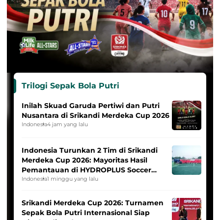
Trilogi Sepak Bola Putri
Inilah Skuad Garuda Pertiwi dan Putri
Nusantara di Srikandi Merdeka Cup 2026
Indonesia
4 jam yang lalu
Indonesia Turunkan 2 Tim di Srikandi
Merdeka Cup 2026: Mayoritas Hasil
Pemantauan di HYDROPLUS Soccer
League
Indonesia
1 minggu yang lalu
Srikandi Merdeka Cup 2026: Turnamen
Sepak Bola Putri Internasional Siap