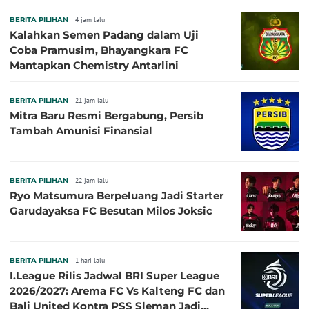
BERITA PILIHAN
4 jam lalu
Kalahkan Semen Padang dalam Uji
Coba Pramusim, Bhayangkara FC
Mantapkan Chemistry Antarlini
BERITA PILIHAN
21 jam lalu
Mitra Baru Resmi Bergabung, Persib
Tambah Amunisi Finansial
BERITA PILIHAN
22 jam lalu
Ryo Matsumura Berpeluang Jadi Starter
Garudayaksa FC Besutan Milos Joksic
BERITA PILIHAN
1 hari lalu
I.League Rilis Jadwal BRI Super League
2026/2027: Arema FC Vs Kalteng FC dan
Bali United Kontra PSS Sleman Jadi