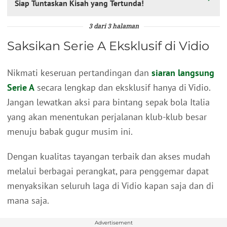
Siap Tuntaskan Kisah yang Tertunda!
3 dari 3 halaman
Saksikan Serie A Eksklusif di Vidio
Nikmati keseruan pertandingan dan
siaran langsung
Serie A
secara lengkap dan eksklusif hanya di Vidio.
Jangan lewatkan aksi para bintang sepak bola Italia
yang akan menentukan perjalanan klub-klub besar
menuju babak gugur musim ini.
Dengan kualitas tayangan terbaik dan akses mudah
melalui berbagai perangkat, para penggemar dapat
menyaksikan seluruh laga di Vidio kapan saja dan di
mana saja.
Advertisement