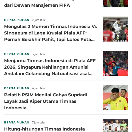
dari Dewan Manajemen FIFA
BERITA PILIHAN
2 jam lalu
Mengulas 2 Momen Timnas Indonesia Vs
Singapura di Laga Krusial Piala AFF:
Pernah Berakhir Pahit, tapi Lolos Petaka
di 2016
BERITA PILIHAN
3 jam lalu
Menjamu Timnas Indonesia di Piala AFF
2026, Singapura Kehilangan Amunisi
Andalan: Gelandang Naturalisasi asal
Jepang Harus Absen!
BERITA PILIHAN
6 jam lalu
Pelatih PSIM Menilai Cahya Supriadi
Layak Jadi Kiper Utama Timnas
Indonesia
BERITA PILIHAN
7 jam lalu
Hitung-hitungan Timnas Indonesia