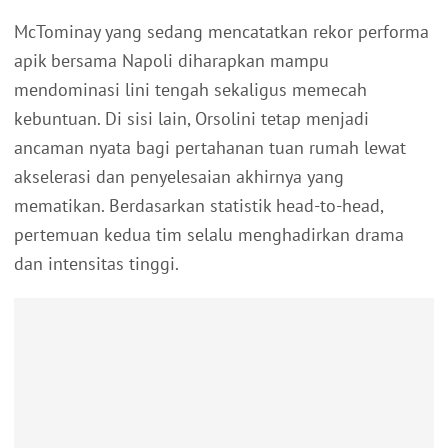
McTominay yang sedang mencatatkan rekor performa
apik bersama Napoli diharapkan mampu
mendominasi lini tengah sekaligus memecah
kebuntuan. Di sisi lain, Orsolini tetap menjadi
ancaman nyata bagi pertahanan tuan rumah lewat
akselerasi dan penyelesaian akhirnya yang
mematikan. Berdasarkan statistik head-to-head,
pertemuan kedua tim selalu menghadirkan drama
dan intensitas tinggi.