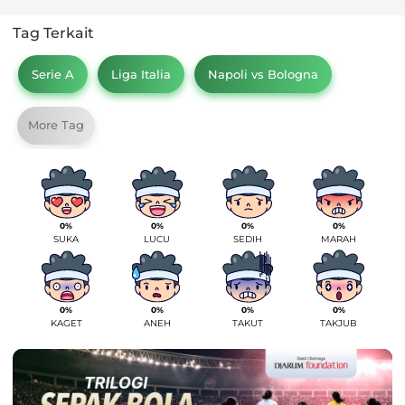
Tag Terkait
Serie A
Liga Italia
Napoli vs Bologna
More Tag
0%
0%
0%
0%
SUKA
LUCU
SEDIH
MARAH
0%
0%
0%
0%
KAGET
ANEH
TAKUT
TAKJUB