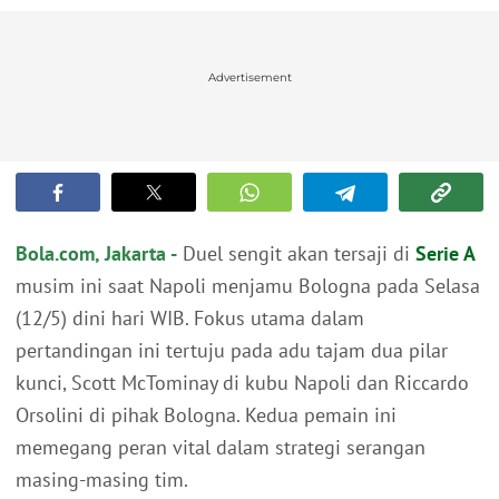
Advertisement
Bola.com, Jakarta -
Duel sengit akan tersaji di
Serie A
musim ini saat Napoli menjamu Bologna pada Selasa
(12/5) dini hari WIB. Fokus utama dalam
pertandingan ini tertuju pada adu tajam dua pilar
kunci, Scott McTominay di kubu Napoli dan Riccardo
Orsolini di pihak Bologna. Kedua pemain ini
memegang peran vital dalam strategi serangan
masing-masing tim.