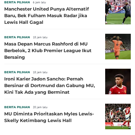
BERITA PILIHAN
6 jam lalu
Manchester United Punya Alternatif
Baru, Bek Fulham Masuk Radar jika
Lewis Hall Gagal
BERITA PILIHAN
18 jam lalu
Masa Depan Marcus Rashford di MU
Berbelok, 2 Klub Premier League Ikut
Bersaing
BERITA PILIHAN
18 jam lalu
Ironi Karier Jadon Sancho: Pernah
Bersinar di Dortmund dan Gabung MU,
Kini Tak Ada yang Berminat
BERITA PILIHAN
20 jam lalu
MU Diminta Prioritaskan Myles Lewis-
Skelly Ketimbang Lewis Hall