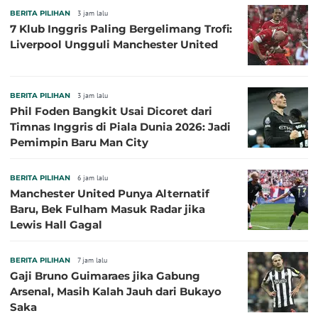
BERITA PILIHAN
3 jam lalu
7 Klub Inggris Paling Bergelimang Trofi:
Liverpool Ungguli Manchester United
BERITA PILIHAN
3 jam lalu
Phil Foden Bangkit Usai Dicoret dari
Timnas Inggris di Piala Dunia 2026: Jadi
Pemimpin Baru Man City
BERITA PILIHAN
6 jam lalu
Manchester United Punya Alternatif
Baru, Bek Fulham Masuk Radar jika
Lewis Hall Gagal
BERITA PILIHAN
7 jam lalu
Gaji Bruno Guimaraes jika Gabung
Arsenal, Masih Kalah Jauh dari Bukayo
Saka