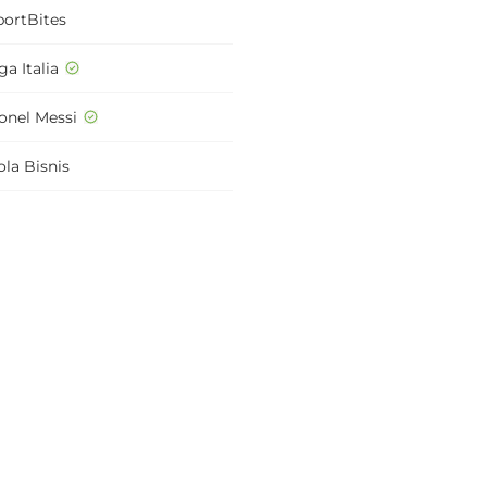
portBites
ga Italia
ionel Messi
ola Bisnis