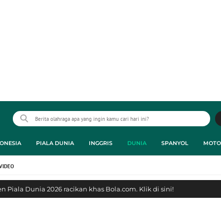
ONESIA
PIALA DUNIA
INGGRIS
DUNIA
SPANYOL
MOTO
VIDEO
 Piala Dunia 2026 racikan khas Bola.com. Klik di sini!