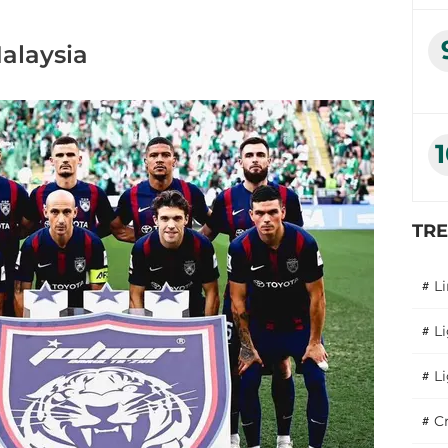
Malaysia
TR
#
L
#
L
#
L
#
C