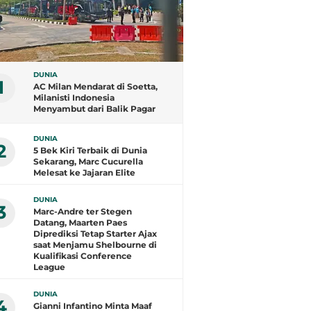
DUNIA
1
AC Milan Mendarat di Soetta,
Milanisti Indonesia
Menyambut dari Balik Pagar
DUNIA
2
5 Bek Kiri Terbaik di Dunia
Sekarang, Marc Cucurella
Melesat ke Jajaran Elite
DUNIA
3
Marc-Andre ter Stegen
Datang, Maarten Paes
Diprediksi Tetap Starter Ajax
saat Menjamu Shelbourne di
Kualifikasi Conference
League
DUNIA
4
Gianni Infantino Minta Maaf