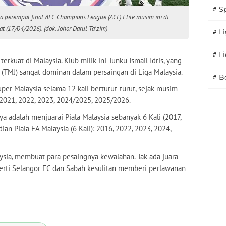
#
S
a perempat final AFC Champions League (ACL) Elite musim ini di
t (17/04/2026). (dok. Johor Darul Ta'zim)
#
Li
#
L
erkuat di Malaysia. Klub milik ini Tunku Ismail Idris, yang
 (TMJ) sangat dominan dalam persaingan di Liga Malaysia.
#
B
per Malaysia selama 12 kali berturut-turut, sejak musim
 2021, 2022, 2023, 2024/2025, 2025/2026.
a adalah menjuarai Piala Malaysia sebanyak 6 Kali (2017,
an Piala FA Malaysia (6 Kali): 2016, 2022, 2023, 2024,
ysia, membuat para pesaingnya kewalahan. Tak ada juara
perti Selangor FC dan Sabah kesulitan memberi perlawanan