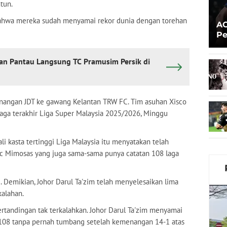
tun.
ahwa mereka sudah menyamai rekor dunia dengan torehan
AC
Pe
Pr
wan Pantau Langsung TC Pramusim Persik di
menangan JDT ke gawang Kelantan TRW FC. Tim asuhan Xisco
ga terakhir Liga Super Malaysia 2025/2026, Minggu
li kasta tertinggi Liga Malaysia itu menyatakan telah
ec Mimosas yang juga sama-sama punya catatan 108 laga
1. Demikian, Johor Darul Ta'zim telah menyelesaikan lima
alahan.
rtandingan tak terkalahkan. Johor Darul Ta'zim menyamai
 108 tanpa pernah tumbang setelah kemenangan 14-1 atas