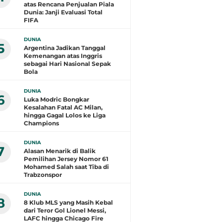
atas Rencana Penjualan Piala
Dunia: Janji Evaluasi Total
FIFA
DUNIA
5
Argentina Jadikan Tanggal
Kemenangan atas Inggris
sebagai Hari Nasional Sepak
Bola
DUNIA
6
Luka Modric Bongkar
Kesalahan Fatal AC Milan,
hingga Gagal Lolos ke Liga
Champions
DUNIA
7
Alasan Menarik di Balik
Pemilihan Jersey Nomor 61
Mohamed Salah saat Tiba di
Trabzonspor
DUNIA
8
8 Klub MLS yang Masih Kebal
dari Teror Gol Lionel Messi,
LAFC hingga Chicago Fire