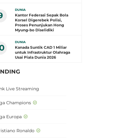
DUNIA
9
Kantor Federasi Sepak Bola
Korsel Digerebek Polisi,
Proses Penunjukan Hong
Myung-bo Diselidiki
DUNIA
10
Kanada Suntik CAD 1 Miliar
untuk Infrastruktur Olahraga
Usai Piala Dunia 2026
ENDING
ink Live Streaming
iga Champions
iga Europa
ristiano Ronaldo