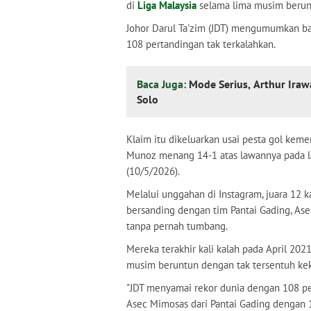
di
Liga Malaysia
selama lima musim berun
Johor Darul Ta'zim (JDT) mengumumkan b
108 pertandingan tak terkalahkan.
Baca Juga:
Mode Serius, Arthur Ira
Solo
Klaim itu dikeluarkan usai pesta gol ke
Munoz menang 14-1 atas lawannya pada la
(10/5/2026).
Melalui unggahan di Instagram, juara 12 ka
bersanding dengan tim Pantai Gading, As
tanpa pernah tumbang.
Mereka terakhir kali kalah pada April 202
musim beruntun dengan tak tersentuh kek
"JDT menyamai rekor dunia dengan 108 pe
Asec Mimosas dari Pantai Gading dengan