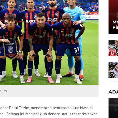
Ma
Pi
Ma
Zi
 JDT).
ADA
Johor Darul Ta'zim, menorehkan pencapaian luar biasa di
mau Selatan ini menjadi klub dengan status tak terkalahkan