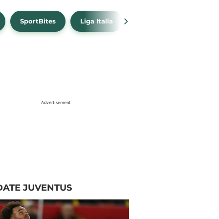
SportBites
Liga Italia
Link Live Streaming
Advertisement
DATE JUVENTUS