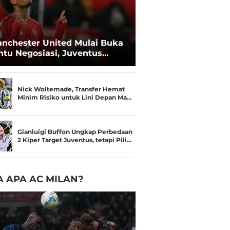
nchester United Mulai Buka
ntu Negosiasi, Juventus
kin Serius Kejar Joshua
rkzee
Nick Woltemade, Transfer Hemat
Minim Risiko untuk Lini Depan Ma…
Gianluigi Buffon Ungkap Perbedaan
2 Kiper Target Juventus, tetapi Pili…
 APA AC MILAN?