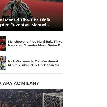
al Madrid Tiba-Tiba Bidik
pten Juventus, Manuel
catelli
Manchester United Mulai Buka Pintu
Negosiasi, Juventus Makin Serius K…
Nick Woltemade, Transfer Hemat
Minim Risiko untuk Lini Depan Ma…
 APA AC MILAN?