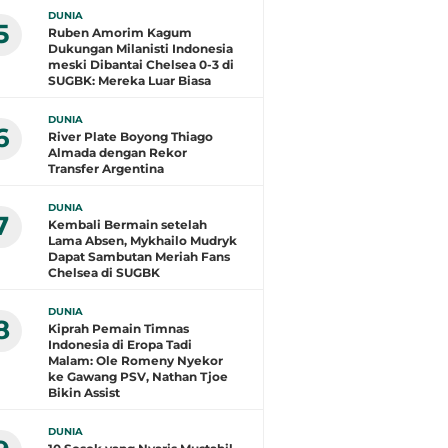
DUNIA
5
Ruben Amorim Kagum
Dukungan Milanisti Indonesia
meski Dibantai Chelsea 0-3 di
SUGBK: Mereka Luar Biasa
DUNIA
6
River Plate Boyong Thiago
Almada dengan Rekor
Transfer Argentina
DUNIA
7
Kembali Bermain setelah
Lama Absen, Mykhailo Mudryk
Dapat Sambutan Meriah Fans
Chelsea di SUGBK
DUNIA
8
Kiprah Pemain Timnas
Indonesia di Eropa Tadi
Malam: Ole Romeny Nyekor
ke Gawang PSV, Nathan Tjoe
Bikin Assist
DUNIA