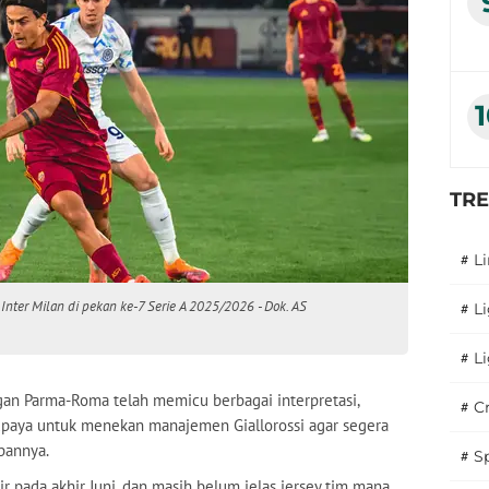
TR
#
L
Inter Milan di pekan ke-7 Serie A 2025/2026 - Dok. AS
#
L
#
L
gan Parma-Roma telah memicu berbagai interpretasi,
#
C
upaya untuk menekan manajemen Giallorossi agar segera
pannya.
#
S
r pada akhir Juni, dan masih belum jelas jersey tim mana