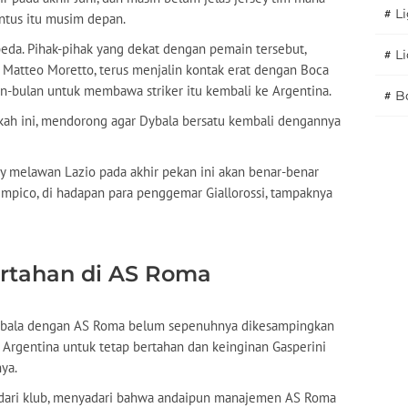
#
Li
ntus itu musim depan.
da. Pihak-pihak yang dekat dengan pemain tersebut,
#
L
ia Matteo Moretto, terus menjalin kontak erat dengan Boca
lan-bulan untuk membawa striker itu kembali ke Argentina.
#
B
gkah ini, mendorong agar Dybala bersatu kembali dengannya
y melawan Lazio pada akhir pekan ini akan benar-benar
impico, di hadapan para penggemar Giallorossi, tampaknya
ertahan di AS Roma
 Dybala dengan AS Roma belum sepenuhnya dikesampingkan
 Argentina untuk tetap bertahan dan keinginan Gasperini
ya.
dari klub, menyadari bahwa andaipun manajemen AS Roma