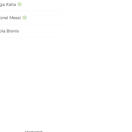
ga Italia
ionel Messi
ola Bisnis
Advertisement