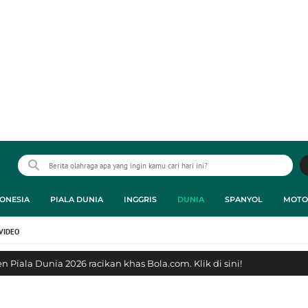
ONESIA
PIALA DUNIA
INGGRIS
DUNIA
SPANYOL
MOTO
VIDEO
 Piala Dunia 2026 racikan khas Bola.com. Klik di sini!