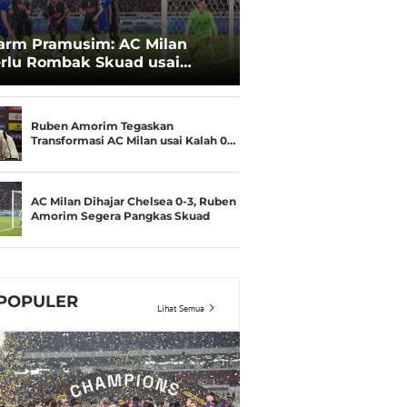
arm Pramusim: AC Milan
rlu Rombak Skuad usai
lah 0-3 dari Chelsea
Ruben Amorim Tegaskan
Transformasi AC Milan usai Kalah 0…
AC Milan Dihajar Chelsea 0-3, Ruben
Amorim Segera Pangkas Skuad
POPULER
Lihat Semua