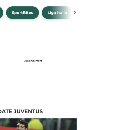
SportBites
Liga Italia
Link Live Streaming
Advertisement
DATE JUVENTUS