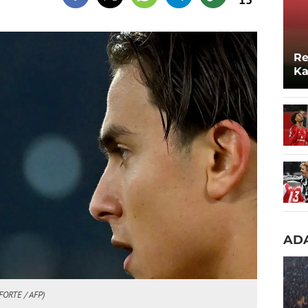
Re
Ka
Lo
ADA
FORTE / AFP)