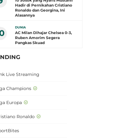
9
10 Sosok yang Nyaris Mustahil
Hadir di Pernikahan Cristiano
Ronaldo dan Georgina, Ini
Alasannya
DUNIA
10
AC Milan Dihajar Chelsea 0-3,
Ruben Amorim Segera
Pangkas Skuad
ENDING
ink Live Streaming
iga Champions
iga Europa
ristiano Ronaldo
portBites