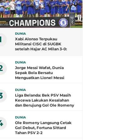
DUNIA
1
Xabi Alonso Terpukau
Militansi CISC di SUGBK
setelah Hajar AC Milan 3-0:
Tribune Biru Sangat Berisik,
Milanisti juga
DUNIA
2
Jorge Messi Wafat, Dunia
Sepak Bola Bersatu
Menguatkan Lionel Messi
DUNIA
3
Liga Belanda: Bek PSV Masih
Kecewa Lakukan Kesalahan
dan Berujung Gol Ole Romeny
DUNIA
4
Ole Romeny Langsung Cetak
Gol Debut, Fortuna Sittard
Tahan PSV 2-2