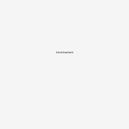
Advertisement