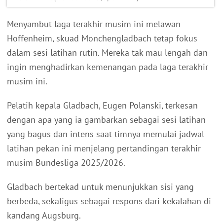
Menyambut laga terakhir musim ini melawan
Hoffenheim, skuad Monchengladbach tetap fokus
dalam sesi latihan rutin. Mereka tak mau lengah dan
ingin menghadirkan kemenangan pada laga terakhir
musim ini.
Pelatih kepala Gladbach, Eugen Polanski, terkesan
dengan apa yang ia gambarkan sebagai sesi latihan
yang bagus dan intens saat timnya memulai jadwal
latihan pekan ini menjelang pertandingan terakhir
musim Bundesliga 2025/2026.
Gladbach bertekad untuk menunjukkan sisi yang
berbeda, sekaligus sebagai respons dari kekalahan di
kandang Augsburg.