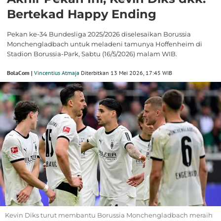
Bertekad Happy Ending
Pekan ke-34 Bundesliga 2025/2026 diselesaikan Borussia
Monchengladbach untuk meladeni tamunya Hoffenheim di
Stadion Borussia-Park, Sabtu (16/5/2026) malam WIB.
BolaCom |
Vincentius Atmaja
Diterbitkan 13 Mei 2026, 17:45 WIB
Kevin Diks turut membantu Borussia Monchengladbach meraih