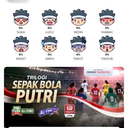
0%
0%
0%
0%
SUKA
LUCU
SEDIH
MARAH
0%
0%
0%
0%
KAGET
ANEH
TAKUT
TAKJUB