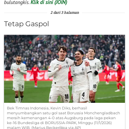
bulutangkis.
Klik di sini (JOIN)
2 dari 3 halaman
Tetap Gaspol
Bek Timnas Indonesia, Kevin Diks, berhasil
menyumbangkan satu gol saat Borussia Monchengladbach
meraih kemenangan 4-0 atas Augsburg pada laga pekan
ke-16 Bundesliga di BORUSSIA-PARK, Minggu (11/1/2026)
malam WIB. (Marius Becker/dpa via AP)