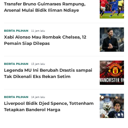
Transfer Bruno Guimaraes Rampung,
Arsenal Mulai Bidik Iliman Ndiaye
BERITA PILIHAN
11 jam lalu
Xabi Alonso Mau Rombak Chelsea, 12
Pemain Siap Dilepas
BERITA PILIHAN
13 jam lalu
Legenda MU Ini Berubah Drastis sampai
Tak Dikenali Eks Rekan Setim
BERITA PILIHAN
14 jam lalu
Liverpool Bidik Djed Spence, Tottenham
Tetapkan Banderol Harga