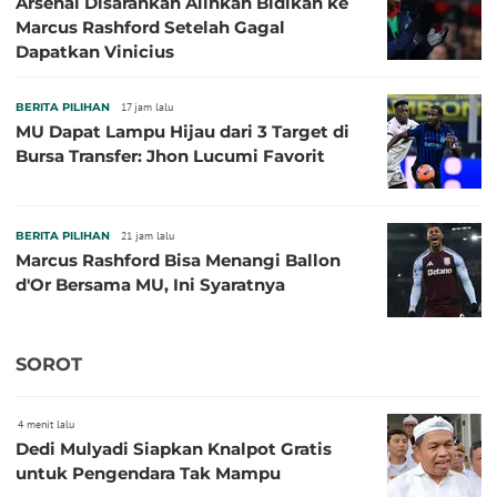
Arsenal Disarankan Alihkan Bidikan ke
Marcus Rashford Setelah Gagal
Dapatkan Vinicius
BERITA PILIHAN
17 jam lalu
MU Dapat Lampu Hijau dari 3 Target di
Bursa Transfer: Jhon Lucumi Favorit
BERITA PILIHAN
21 jam lalu
Marcus Rashford Bisa Menangi Ballon
d'Or Bersama MU, Ini Syaratnya
SOROT
4 menit lalu
Dedi Mulyadi Siapkan Knalpot Gratis
untuk Pengendara Tak Mampu