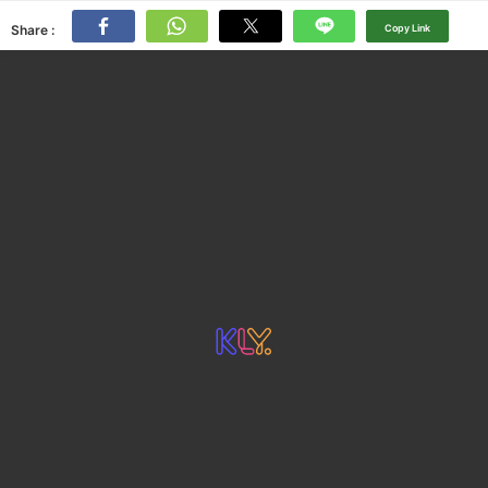
Share :
Copy Link