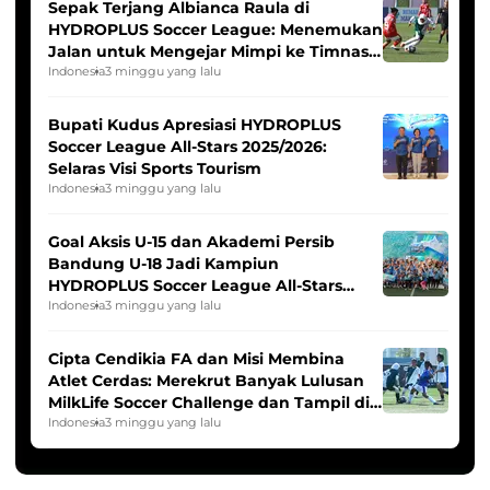
Sepak Terjang Albianca Raula di
HYDROPLUS Soccer League: Menemukan
Jalan untuk Mengejar Mimpi ke Timnas
Indonesia Putri
Indonesia
3 minggu yang lalu
Bupati Kudus Apresiasi HYDROPLUS
Soccer League All-Stars 2025/2026:
Selaras Visi Sports Tourism
Indonesia
3 minggu yang lalu
Goal Aksis U-15 dan Akademi Persib
Bandung U-18 Jadi Kampiun
HYDROPLUS Soccer League All-Stars
2025/2026
Indonesia
3 minggu yang lalu
Cipta Cendikia FA dan Misi Membina
Atlet Cerdas: Merekrut Banyak Lulusan
MilkLife Soccer Challenge dan Tampil di
HYDROPLUS Soccer League
Indonesia
3 minggu yang lalu