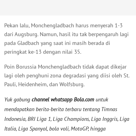
Pekan lalu, Monchengladbach harus menyerah 1-3
dari Augsburg. Namun, hasil itu tak berpengaruh lagi
pada Gladbach yang saat ini masih berada di
peringkat ke-13 dengan nilai 35.
Poin Borussia Monchengladbach tidak dapat dikejar
lagi oleh penghuni zona degradasi yang diisi oleh St.
Pauli, Heidenheim, dan Wolfsburg.
Yuk gabung
channel whatsapp Bola.com
untuk
mendapatkan berita-berita terbaru tentang Timnas
Indonesia, BRI Liga 1, Liga Champions, Liga Inggris, Liga
Italia, Liga Spanyol, bola voli, MotoGP, hingga