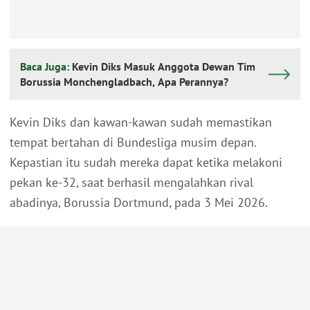
Baca Juga:
Kevin Diks Masuk Anggota Dewan Tim
Borussia Monchengladbach, Apa Perannya?
Kevin Diks dan kawan-kawan sudah memastikan
tempat bertahan di Bundesliga musim depan.
Kepastian itu sudah mereka dapat ketika melakoni
pekan ke-32, saat berhasil mengalahkan rival
abadinya, Borussia Dortmund, pada 3 Mei 2026.