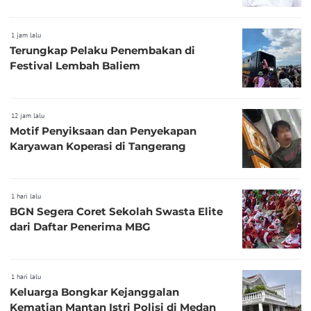
1 jam lalu
Terungkap Pelaku Penembakan di
Festival Lembah Baliem
12 jam lalu
Motif Penyiksaan dan Penyekapan
Karyawan Koperasi di Tangerang
1 hari lalu
BGN Segera Coret Sekolah Swasta Elite
dari Daftar Penerima MBG
1 hari lalu
Keluarga Bongkar Kejanggalan
Kematian Mantan Istri Polisi di Medan