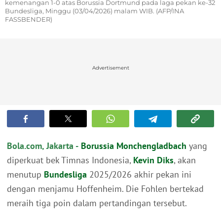
kemenangan 1-0 atas Borussia Dortmund pada laga pekan ke-32
Bundesliga, Minggu (03/04/2026) malam WIB. (AFP/INA
FASSBENDER)
Advertisement
Bola.com, Jakarta -
Borussia Monchengladbach
yang
diperkuat bek Timnas Indonesia,
Kevin Diks
, akan
menutup
Bundesliga
2025/2026 akhir pekan ini
dengan menjamu Hoffenheim. Die Fohlen bertekad
meraih tiga poin dalam pertandingan tersebut.