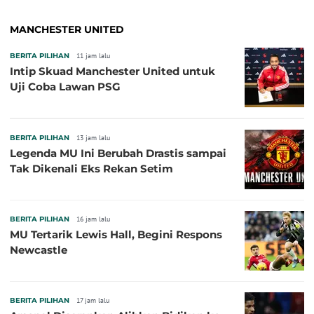
MANCHESTER UNITED
BERITA PILIHAN
11 jam lalu
Intip Skuad Manchester United untuk
Uji Coba Lawan PSG
BERITA PILIHAN
13 jam lalu
Legenda MU Ini Berubah Drastis sampai
Tak Dikenali Eks Rekan Setim
BERITA PILIHAN
16 jam lalu
MU Tertarik Lewis Hall, Begini Respons
Newcastle
BERITA PILIHAN
17 jam lalu