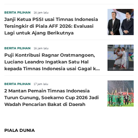
BERITA PILIHAN
16 jam lalu
Janji Ketua PSSI usai Timnas Indonesia
Tersingkir di Piala AFF 2026: Evaluasi
Lagi untuk Ajang Berikutnya
BERITA PILIHAN
16 jam lalu
Puji Kontribusi Ragnar Oratmangoen,
Luciano Leandro Ingatkan Satu Hal
kepada Timnas Indonesia usai Gagal ke
Semifinal Piala AFF 2026
BERITA PILIHAN
17 jam lalu
2 Mantan Pemain Timnas Indonesia
Turun Gunung, Soekarno Cup 2026 Jadi
Wadah Pencarian Bakat di Daerah
PIALA DUNIA