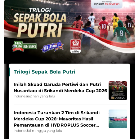
Trilogi Sepak Bola Putri
Inilah Skuad Garuda Pertiwi dan Putri
Nusantara di Srikandi Merdeka Cup 2026
Indonesia
2 hari yang lalu
Indonesia Turunkan 2 Tim di Srikandi
Merdeka Cup 2026: Mayoritas Hasil
Pemantauan di HYDROPLUS Soccer
League
Indonesia
1 minggu yang lalu