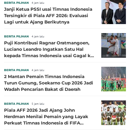
BERITA PILIHAN
4 jam lalu
Janji Ketua PSSI usai Timnas Indonesia
Tersingkir di Piala AFF 2026: Evaluasi
Lagi untuk Ajang Berikutnya
BERITA PILIHAN
4 jam lalu
Puji Kontribusi Ragnar Oratmangoen,
Luciano Leandro Ingatkan Satu Hal
kepada Timnas Indonesia usai Gagal ke
Semifinal Piala AFF 2026
BERITA PILIHAN
4 jam lalu
2 Mantan Pemain Timnas Indonesia
Turun Gunung, Soekarno Cup 2026 Jadi
Wadah Pencarian Bakat di Daerah
BERITA PILIHAN
5 jam lalu
Piala AFF 2026 Jadi Ajang John
Herdman Menilai Pemain yang Layak
Perkuat Timnas Indonesia di FIFA
ASEAN Cup 2026