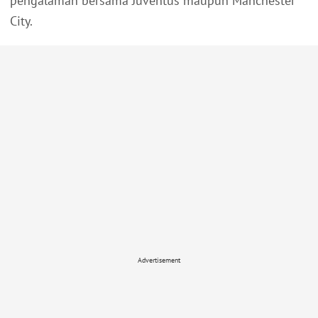
pengalaman bersama Juventus maupun Manchester
City.
Advertisement