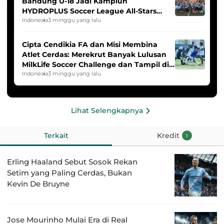
Bandung U-18 Jadi Kampiun
HYDROPLUS Soccer League All-Stars
2025/2026
Indonesia
3 minggu yang lalu
Cipta Cendikia FA dan Misi Membina
Atlet Cerdas: Merekrut Banyak Lulusan
MilkLife Soccer Challenge dan Tampil di
HYDROPLUS Soccer League
Indonesia
3 minggu yang lalu
Lihat Selengkapnya
Terkait
Kredit
1
Erling Haaland Sebut Sosok Rekan
Setim yang Paling Cerdas, Bukan
Kevin De Bruyne
Jose Mourinho Mulai Era di Real