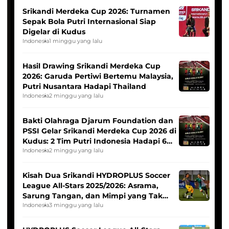
Srikandi Merdeka Cup 2026: Turnamen
Sepak Bola Putri Internasional Siap
Digelar di Kudus
Indonesia
1 minggu yang lalu
Hasil Drawing Srikandi Merdeka Cup
2026: Garuda Pertiwi Bertemu Malaysia,
Putri Nusantara Hadapi Thailand
Indonesia
2 minggu yang lalu
Bakti Olahraga Djarum Foundation dan
PSSI Gelar Srikandi Merdeka Cup 2026 di
Kudus: 2 Tim Putri Indonesia Hadapi 6
Tim Asia
Indonesia
2 minggu yang lalu
Kisah Dua Srikandi HYDROPLUS Soccer
League All-Stars 2025/2026: Asrama,
Sarung Tangan, dan Mimpi yang Tak
Pernah Padam
Indonesia
3 minggu yang lalu