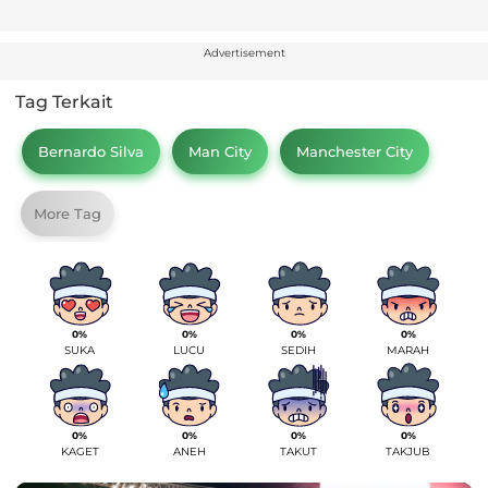
Advertisement
Tag Terkait
Bernardo Silva
Man City
Manchester City
More Tag
0%
0%
0%
0%
SUKA
LUCU
SEDIH
MARAH
0%
0%
0%
0%
KAGET
ANEH
TAKUT
TAKJUB