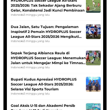
HYDROPLUS Soccer League All-Stars
2025/2026: Tak Sekadar Ajang Berburu
Gelar, Konsistensi Jadi Kunci Pembinaan
Indonesia
3 minggu yang lalu
Dua Jalan, Satu Tujuan: Pengalaman
Inspiratif 2 Pemain HYDROPLUS Soccer
League All-Stars 2025/2026 Mengikuti
Seleksi Timnas Indonesia Putri
Indonesia
3 minggu yang lalu
Sepak Terjang Albianca Raula di
HYDROPLUS Soccer League: Menemukan
Jalan untuk Mengejar Mimpi ke Timnas
Indonesia Putri
Indonesia
3 minggu yang lalu
Bupati Kudus Apresiasi HYDROPLUS
Soccer League All-Stars 2025/2026:
Selaras Visi Sports Tourism
Indonesia
3 minggu yang lalu
Goal Aksis U-15 dan Akademi Persib