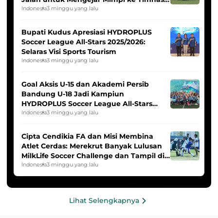
Indonesia Putri
Indonesia
3 minggu yang lalu
Bupati Kudus Apresiasi HYDROPLUS
Soccer League All-Stars 2025/2026:
Selaras Visi Sports Tourism
Indonesia
3 minggu yang lalu
Goal Aksis U-15 dan Akademi Persib
Bandung U-18 Jadi Kampiun
HYDROPLUS Soccer League All-Stars
2025/2026
Indonesia
3 minggu yang lalu
Cipta Cendikia FA dan Misi Membina
Atlet Cerdas: Merekrut Banyak Lulusan
MilkLife Soccer Challenge dan Tampil di
HYDROPLUS Soccer League
Indonesia
3 minggu yang lalu
Lihat Selengkapnya