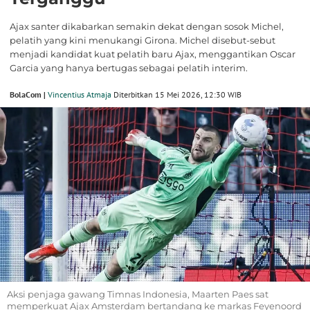
Ajax santer dikabarkan semakin dekat dengan sosok Michel,
pelatih yang kini menukangi Girona. Michel disebut-sebut
menjadi kandidat kuat pelatih baru Ajax, menggantikan Oscar
Garcia yang hanya bertugas sebagai pelatih interim.
BolaCom |
Vincentius Atmaja
Diterbitkan 15 Mei 2026, 12:30 WIB
Aksi penjaga gawang Timnas Indonesia, Maarten Paes sat
memperkuat Ajax Amsterdam bertandang ke markas Feyenoord