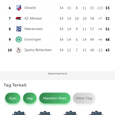
Advertisement
Tag Terkait
Ajax
reg
Maarten Paes
More Tag