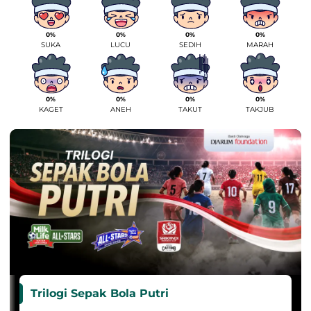
0%
0%
0%
0%
SUKA
LUCU
SEDIH
MARAH
0%
0%
0%
0%
KAGET
ANEH
TAKUT
TAKJUB
Trilogi Sepak Bola Putri