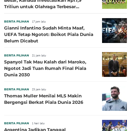
Besar, Kanada Investasikan Rp17,9
Triliun untuk Olahraga Terbesar
Sepanjang Sejarah
BERITA PILIHAN
17 jam lalu
Gianni Infantino Sudah Minta Maaf,
UEFA Tetap Ngotot: Boikot Piala Dunia
Belum Dicabut
BERITA PILIHAN
21 jam lalu
Spanyol Tak Mau Kalah dari Maroko,
Ngotot Jadi Tuan Rumah Final Piala
Dunia 2030
BERITA PILIHAN
23 jam lalu
Thomas Muller Menilai MLS Makin
Bergengsi Berkat Piala Dunia 2026
BERITA PILIHAN
1 hari lalu
Argentina Jadikan Tanggal