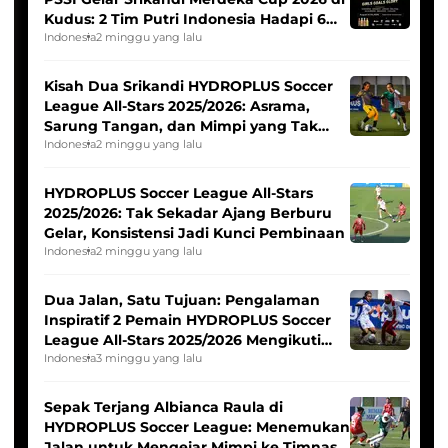
Kudus: 2 Tim Putri Indonesia Hadapi 6
Tim Asia
Indonesia
2 minggu yang lalu
Kisah Dua Srikandi HYDROPLUS Soccer
League All-Stars 2025/2026: Asrama,
Sarung Tangan, dan Mimpi yang Tak
Pernah Padam
Indonesia
2 minggu yang lalu
HYDROPLUS Soccer League All-Stars
2025/2026: Tak Sekadar Ajang Berburu
Gelar, Konsistensi Jadi Kunci Pembinaan
Indonesia
2 minggu yang lalu
Dua Jalan, Satu Tujuan: Pengalaman
Inspiratif 2 Pemain HYDROPLUS Soccer
League All-Stars 2025/2026 Mengikuti
Seleksi Timnas Indonesia Putri
Indonesia
3 minggu yang lalu
Sepak Terjang Albianca Raula di
HYDROPLUS Soccer League: Menemukan
Jalan untuk Mengejar Mimpi ke Timnas