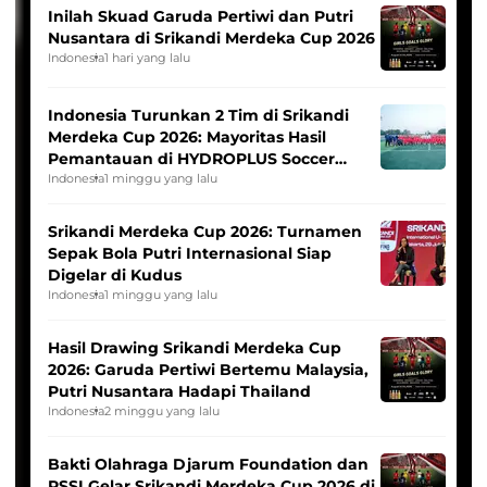
Inilah Skuad Garuda Pertiwi dan Putri
Nusantara di Srikandi Merdeka Cup 2026
Indonesia
1 hari yang lalu
Indonesia Turunkan 2 Tim di Srikandi
Merdeka Cup 2026: Mayoritas Hasil
Pemantauan di HYDROPLUS Soccer
League
Indonesia
1 minggu yang lalu
Srikandi Merdeka Cup 2026: Turnamen
Sepak Bola Putri Internasional Siap
Digelar di Kudus
Indonesia
1 minggu yang lalu
Hasil Drawing Srikandi Merdeka Cup
2026: Garuda Pertiwi Bertemu Malaysia,
Putri Nusantara Hadapi Thailand
Indonesia
2 minggu yang lalu
Bakti Olahraga Djarum Foundation dan
PSSI Gelar Srikandi Merdeka Cup 2026 di