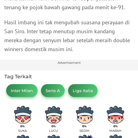
tenang ke pojok bawah gawang pada menit ke-91.
Hasil imbang ini tak mengubah suasana perayaan di
San Siro. Inter tetap menutup musim kandang
mereka dengan senyum lebar setelah meraih double
winners domestik musim ini.
Advertisement
Tag Terkait
Inter Milan
Serie A
Liga Italia
0%
0%
0%
0%
SUKA
LUCU
SEDIH
MARAH