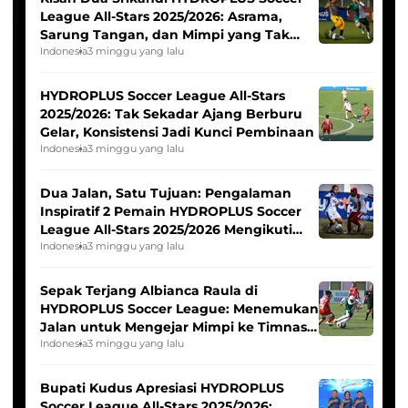
League All-Stars 2025/2026: Asrama,
Sarung Tangan, dan Mimpi yang Tak
Pernah Padam
Indonesia
3 minggu yang lalu
HYDROPLUS Soccer League All-Stars
2025/2026: Tak Sekadar Ajang Berburu
Gelar, Konsistensi Jadi Kunci Pembinaan
Indonesia
3 minggu yang lalu
Dua Jalan, Satu Tujuan: Pengalaman
Inspiratif 2 Pemain HYDROPLUS Soccer
League All-Stars 2025/2026 Mengikuti
Seleksi Timnas Indonesia Putri
Indonesia
3 minggu yang lalu
Sepak Terjang Albianca Raula di
HYDROPLUS Soccer League: Menemukan
Jalan untuk Mengejar Mimpi ke Timnas
Indonesia Putri
Indonesia
3 minggu yang lalu
Bupati Kudus Apresiasi HYDROPLUS
Soccer League All-Stars 2025/2026: