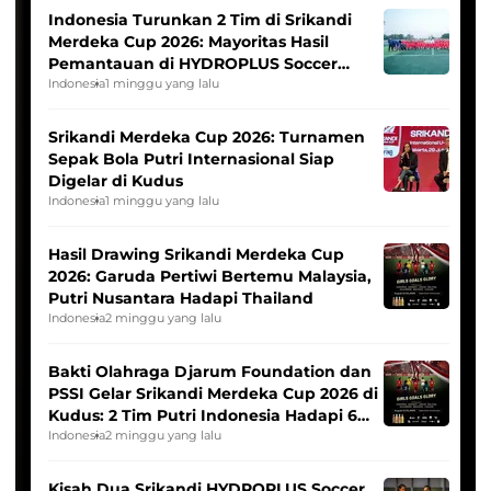
Indonesia Turunkan 2 Tim di Srikandi
Merdeka Cup 2026: Mayoritas Hasil
Pemantauan di HYDROPLUS Soccer
League
Indonesia
1 minggu yang lalu
Srikandi Merdeka Cup 2026: Turnamen
Sepak Bola Putri Internasional Siap
Digelar di Kudus
Indonesia
1 minggu yang lalu
Hasil Drawing Srikandi Merdeka Cup
2026: Garuda Pertiwi Bertemu Malaysia,
Putri Nusantara Hadapi Thailand
Indonesia
2 minggu yang lalu
Bakti Olahraga Djarum Foundation dan
PSSI Gelar Srikandi Merdeka Cup 2026 di
Kudus: 2 Tim Putri Indonesia Hadapi 6
Tim Asia
Indonesia
2 minggu yang lalu
Kisah Dua Srikandi HYDROPLUS Soccer