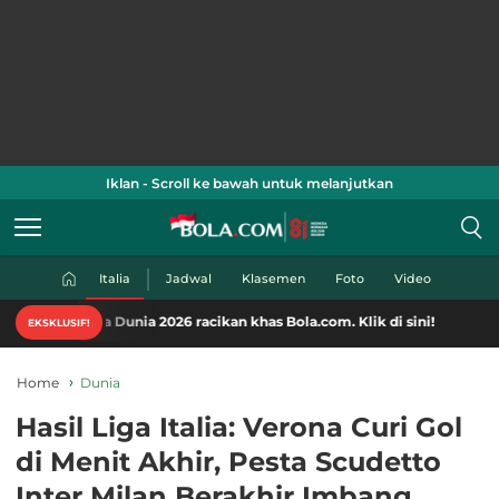
Iklan - Scroll ke bawah untuk melanjutkan
Italia
Jadwal
Klasemen
Foto
Video
la Dunia 2026 racikan khas Bola.com. Klik di sini!
EKSKLUSIF!
Home
Dunia
Hasil Liga Italia: Verona Curi Gol
di Menit Akhir, Pesta Scudetto
Inter Milan Berakhir Imbang