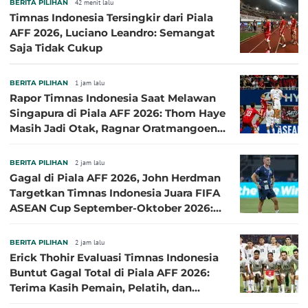
BERITA PILIHAN
42 menit lalu
Timnas Indonesia Tersingkir dari Piala
AFF 2026, Luciano Leandro: Semangat
Saja Tidak Cukup
BERITA PILIHAN
1 jam lalu
Rapor Timnas Indonesia Saat Melawan
Singapura di Piala AFF 2026: Thom Haye
Masih Jadi Otak, Ragnar Oratmangoen
Lumayan
BERITA PILIHAN
2 jam lalu
Gagal di Piala AFF 2026, John Herdman
Targetkan Timnas Indonesia Juara FIFA
ASEAN Cup September-Oktober 2026:
Sudah di Depan Mata
BERITA PILIHAN
2 jam lalu
Erick Thohir Evaluasi Timnas Indonesia
Buntut Gagal Total di Piala AFF 2026:
Terima Kasih Pemain, Pelatih, dan
Ofisial