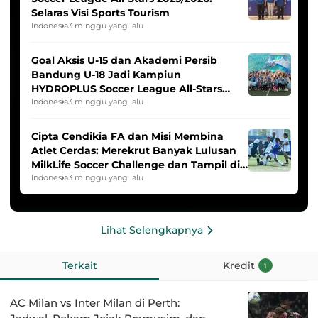
Selaras Visi Sports Tourism
Indonesia
3 minggu yang lalu
Goal Aksis U-15 dan Akademi Persib
Bandung U-18 Jadi Kampiun
HYDROPLUS Soccer League All-Stars
2025/2026
Indonesia
3 minggu yang lalu
Cipta Cendikia FA dan Misi Membina
Atlet Cerdas: Merekrut Banyak Lulusan
MilkLife Soccer Challenge dan Tampil di
HYDROPLUS Soccer League
Indonesia
3 minggu yang lalu
Lihat Selengkapnya
Terkait
Kredit
1
AC Milan vs Inter Milan di Perth: