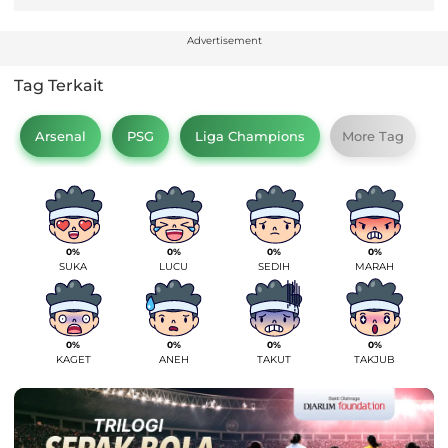
Advertisement
Tag Terkait
Arsenal
PSG
Liga Champions
More Tag
0%
0%
0%
0%
SUKA
LUCU
SEDIH
MARAH
0%
0%
0%
0%
KAGET
ANEH
TAKUT
TAKJUB