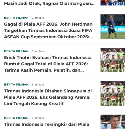
Masih Jadi Otak, Ragnar Oratmangoen
Lumayan
BERITA PILIHAN
1 jam lalu
Gagal di Piala AFF 2026, John Herdman
Targetkan Timnas Indonesia Juara FIFA
ASEAN Cup September-Oktober 2026:
Sudah di Depan Mata
BERITA PILIHAN
2 jam lalu
Erick Thohir Evaluasi Timnas Indonesia
Buntut Gagal Total di Piala AFF 2026:
Terima Kasih Pemain, Pelatih, dan
Ofisial
BERITA PILIHAN
2 jam lalu
Timnas Indonesia Ditahan Singapura di
Piala AFF 2026, Eks Gelandang Arema:
Lini Tengah Kurang Kreatif
BERITA PILIHAN
3 jam lalu
Timnas Indonesia Tersingkir dari Piala