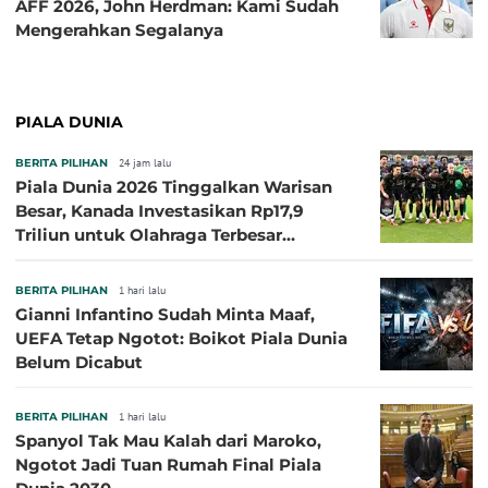
AFF 2026, John Herdman: Kami Sudah
Mengerahkan Segalanya
PIALA DUNIA
BERITA PILIHAN
24 jam lalu
Piala Dunia 2026 Tinggalkan Warisan
Besar, Kanada Investasikan Rp17,9
Triliun untuk Olahraga Terbesar
Sepanjang Sejarah
BERITA PILIHAN
1 hari lalu
Gianni Infantino Sudah Minta Maaf,
UEFA Tetap Ngotot: Boikot Piala Dunia
Belum Dicabut
BERITA PILIHAN
1 hari lalu
Spanyol Tak Mau Kalah dari Maroko,
Ngotot Jadi Tuan Rumah Final Piala