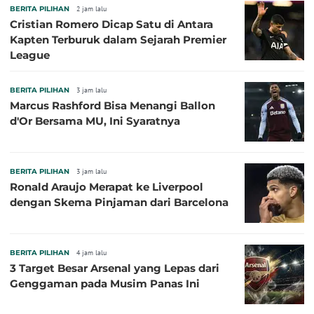
BERITA PILIHAN
2 jam lalu
Cristian Romero Dicap Satu di Antara
Kapten Terburuk dalam Sejarah Premier
League
BERITA PILIHAN
3 jam lalu
Marcus Rashford Bisa Menangi Ballon
d'Or Bersama MU, Ini Syaratnya
BERITA PILIHAN
3 jam lalu
Ronald Araujo Merapat ke Liverpool
dengan Skema Pinjaman dari Barcelona
BERITA PILIHAN
4 jam lalu
3 Target Besar Arsenal yang Lepas dari
Genggaman pada Musim Panas Ini