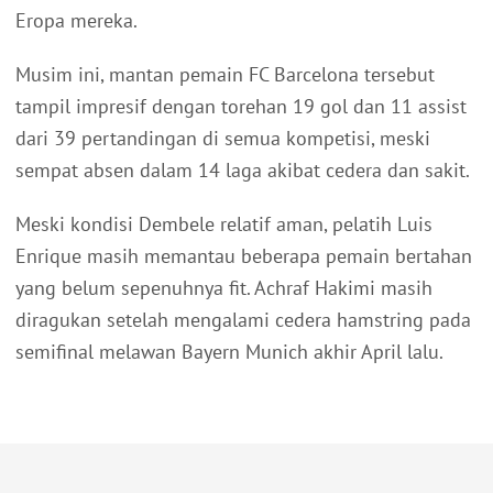
Eropa mereka.
Musim ini, mantan pemain FC Barcelona tersebut
tampil impresif dengan torehan 19 gol dan 11 assist
dari 39 pertandingan di semua kompetisi, meski
sempat absen dalam 14 laga akibat cedera dan sakit.
Meski kondisi Dembele relatif aman, pelatih Luis
Enrique masih memantau beberapa pemain bertahan
yang belum sepenuhnya fit. Achraf Hakimi masih
diragukan setelah mengalami cedera hamstring pada
semifinal melawan Bayern Munich akhir April lalu.