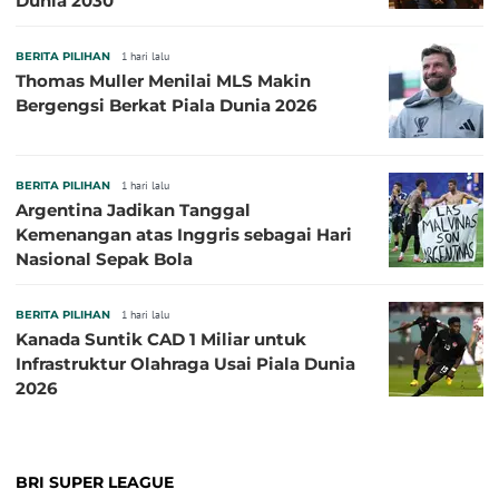
Dunia 2030
BERITA PILIHAN
1 hari lalu
Thomas Muller Menilai MLS Makin
Bergengsi Berkat Piala Dunia 2026
BERITA PILIHAN
1 hari lalu
Argentina Jadikan Tanggal
Kemenangan atas Inggris sebagai Hari
Nasional Sepak Bola
BERITA PILIHAN
1 hari lalu
Kanada Suntik CAD 1 Miliar untuk
Infrastruktur Olahraga Usai Piala Dunia
2026
BRI SUPER LEAGUE