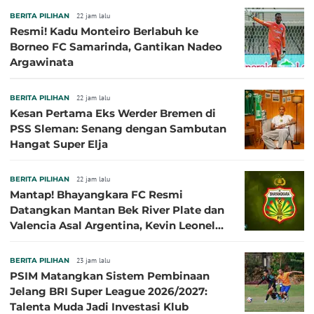
BERITA PILIHAN
22 jam lalu
Resmi! Kadu Monteiro Berlabuh ke
Borneo FC Samarinda, Gantikan Nadeo
Argawinata
BERITA PILIHAN
22 jam lalu
Kesan Pertama Eks Werder Bremen di
PSS Sleman: Senang dengan Sambutan
Hangat Super Elja
BERITA PILIHAN
22 jam lalu
Mantap! Bhayangkara FC Resmi
Datangkan Mantan Bek River Plate dan
Valencia Asal Argentina, Kevin Leonel
Sibille
BERITA PILIHAN
23 jam lalu
PSIM Matangkan Sistem Pembinaan
Jelang BRI Super League 2026/2027:
Talenta Muda Jadi Investasi Klub