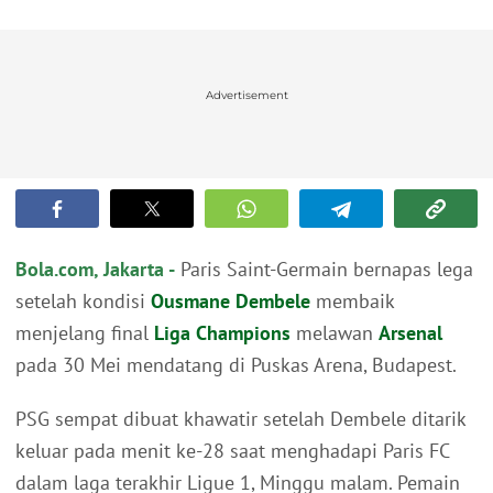
Advertisement
Bola.com, Jakarta -
Paris Saint-Germain bernapas lega
setelah kondisi
Ousmane Dembele
membaik
menjelang final
Liga Champions
melawan
Arsenal
pada 30 Mei mendatang di Puskas Arena, Budapest.
PSG sempat dibuat khawatir setelah Dembele ditarik
keluar pada menit ke-28 saat menghadapi Paris FC
dalam laga terakhir Ligue 1, Minggu malam. Pemain