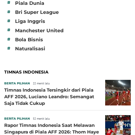
#
Piala Dunia
#
Bri Super League
#
Liga Inggris
#
Manchester United
#
Bola Bisnis
#
Naturalisasi
TIMNAS INDONESIA
BERITA PILIHAN
22 menit lalu
Timnas Indonesia Tersingkir dari Piala
AFF 2026, Luciano Leandro: Semangat
Saja Tidak Cukup
BERITA PILIHAN
52 menit lalu
Rapor Timnas Indonesia Saat Melawan
Singapura di Piala AFF 2026: Thom Haye