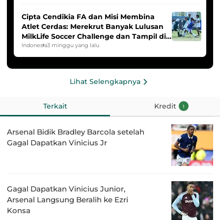
Cipta Cendikia FA dan Misi Membina
Atlet Cerdas: Merekrut Banyak Lulusan
MilkLife Soccer Challenge dan Tampil di
HYDROPLUS Soccer League
Indonesia
3 minggu yang lalu
Lihat Selengkapnya
Terkait
Kredit
1
Arsenal Bidik Bradley Barcola setelah
Gagal Dapatkan Vinicius Jr
Gagal Dapatkan Vinicius Junior,
Arsenal Langsung Beralih ke Ezri
Konsa