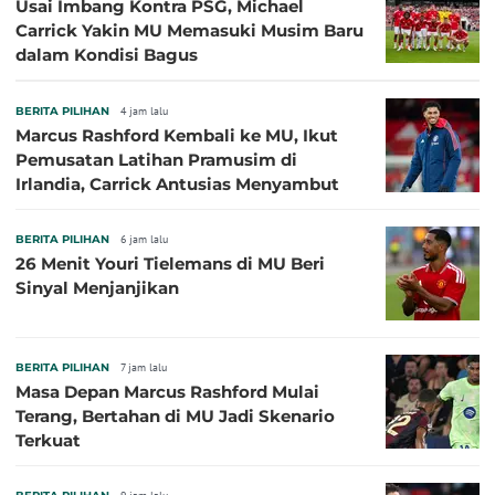
Usai Imbang Kontra PSG, Michael
Carrick Yakin MU Memasuki Musim Baru
dalam Kondisi Bagus
BERITA PILIHAN
4 jam lalu
Marcus Rashford Kembali ke MU, Ikut
Pemusatan Latihan Pramusim di
Irlandia, Carrick Antusias Menyambut
BERITA PILIHAN
6 jam lalu
26 Menit Youri Tielemans di MU Beri
Sinyal Menjanjikan
BERITA PILIHAN
7 jam lalu
Masa Depan Marcus Rashford Mulai
Terang, Bertahan di MU Jadi Skenario
Terkuat