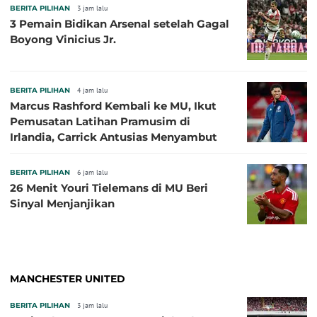
BERITA PILIHAN
3 jam lalu
3 Pemain Bidikan Arsenal setelah Gagal
Boyong Vinicius Jr.
BERITA PILIHAN
4 jam lalu
Marcus Rashford Kembali ke MU, Ikut
Pemusatan Latihan Pramusim di
Irlandia, Carrick Antusias Menyambut
BERITA PILIHAN
6 jam lalu
26 Menit Youri Tielemans di MU Beri
Sinyal Menjanjikan
MANCHESTER UNITED
BERITA PILIHAN
3 jam lalu