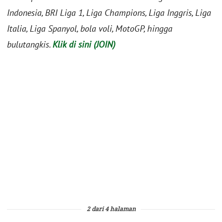
Indonesia, BRI Liga 1, Liga Champions, Liga Inggris, Liga
Italia, Liga Spanyol, bola voli, MotoGP, hingga
bulutangkis.
Klik di sini (JOIN)
2 dari 4 halaman