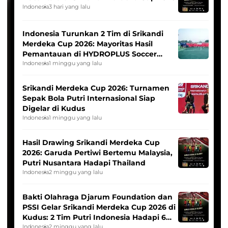
Indonesia
3 hari yang lalu
Indonesia Turunkan 2 Tim di Srikandi
Merdeka Cup 2026: Mayoritas Hasil
Pemantauan di HYDROPLUS Soccer
League
Indonesia
1 minggu yang lalu
Srikandi Merdeka Cup 2026: Turnamen
Sepak Bola Putri Internasional Siap
Digelar di Kudus
Indonesia
1 minggu yang lalu
Hasil Drawing Srikandi Merdeka Cup
2026: Garuda Pertiwi Bertemu Malaysia,
Putri Nusantara Hadapi Thailand
Indonesia
2 minggu yang lalu
Bakti Olahraga Djarum Foundation dan
PSSI Gelar Srikandi Merdeka Cup 2026 di
Kudus: 2 Tim Putri Indonesia Hadapi 6
Tim Asia
Indonesia
2 minggu yang lalu