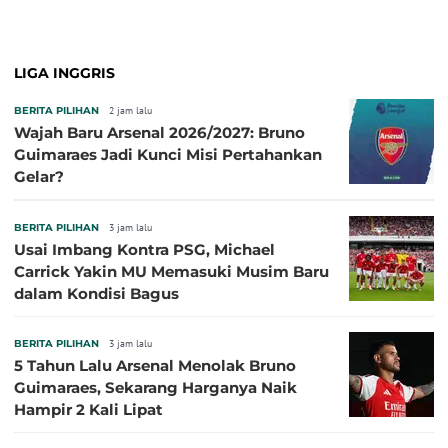
LIGA INGGRIS
BERITA PILIHAN
2 jam lalu
Wajah Baru Arsenal 2026/2027: Bruno
Guimaraes Jadi Kunci Misi Pertahankan
Gelar?
BERITA PILIHAN
3 jam lalu
Usai Imbang Kontra PSG, Michael
Carrick Yakin MU Memasuki Musim Baru
dalam Kondisi Bagus
BERITA PILIHAN
3 jam lalu
5 Tahun Lalu Arsenal Menolak Bruno
Guimaraes, Sekarang Harganya Naik
Hampir 2 Kali Lipat