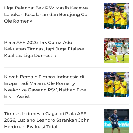
Liga Belanda: Bek PSV Masih Kecewa
Lakukan Kesalahan dan Berujung Gol
Ole Romeny
Piala AFF 2026 Tak Cuma Adu
Kekuatan Timnas, tapi Juga Etalase
Kualitas Liga Domestik
Kiprah Pemain Timnas Indonesia di
Eropa Tadi Malam: Ole Romeny
Nyekor ke Gawang PSV, Nathan Tjoe
Bikin Assist
Timnas Indonesia Gagal di Piala AFF
2026, Luciano Leandro Sarankan John
Herdman Evaluasi Total