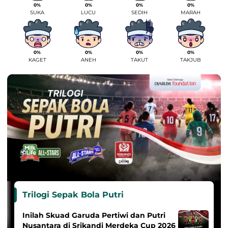
0%
0%
0%
0%
SUKA
LUCU
SEDIH
MARAH
0%
0%
0%
0%
KAGET
ANEH
TAKUT
TAKJUB
Trilogi Sepak Bola Putri
Inilah Skuad Garuda Pertiwi dan Putri
Nusantara di Srikandi Merdeka Cup 2026