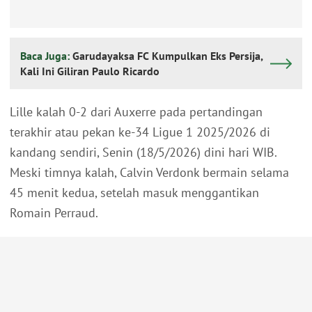
Baca Juga:
Garudayaksa FC Kumpulkan Eks Persija,
Kali Ini Giliran Paulo Ricardo
Lille kalah 0-2 dari Auxerre pada pertandingan
terakhir atau pekan ke-34 Ligue 1 2025/2026 di
kandang sendiri, Senin (18/5/2026) dini hari WIB.
Meski timnya kalah, Calvin Verdonk bermain selama
45 menit kedua, setelah masuk menggantikan
Romain Perraud.