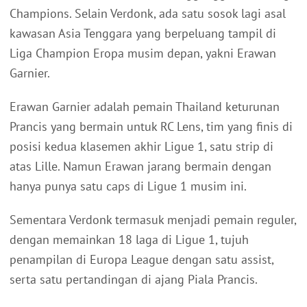
Champions. Selain Verdonk, ada satu sosok lagi asal
kawasan Asia Tenggara yang berpeluang tampil di
Liga Champion Eropa musim depan, yakni Erawan
Garnier.
Erawan Garnier adalah pemain Thailand keturunan
Prancis yang bermain untuk RC Lens, tim yang finis di
posisi kedua klasemen akhir Ligue 1, satu strip di
atas Lille. Namun Erawan jarang bermain dengan
hanya punya satu caps di Ligue 1 musim ini.
Sementara Verdonk termasuk menjadi pemain reguler,
dengan memainkan 18 laga di Ligue 1, tujuh
penampilan di Europa League dengan satu assist,
serta satu pertandingan di ajang Piala Prancis.