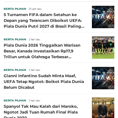
Sasaran
BERITA PILIHAN
23 jam lalu
5 Turnamen FIFA dalam Setahun ke
Depan yang Terancam Diboikot UEFA:
Piala Dunia Putri 2027 di Brasil Paling
Besar
BERITA PILIHAN
2 hari lalu
Piala Dunia 2026 Tinggalkan Warisan
Besar, Kanada Investasikan Rp17,9
Triliun untuk Olahraga Terbesar
Sepanjang Sejarah
BERITA PILIHAN
2 hari lalu
Gianni Infantino Sudah Minta Maaf,
UEFA Tetap Ngotot: Boikot Piala Dunia
Belum Dicabut
BERITA PILIHAN
2 hari lalu
Spanyol Tak Mau Kalah dari Maroko,
Ngotot Jadi Tuan Rumah Final Piala
Dunia 2030