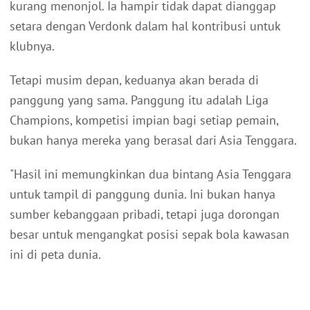
kurang menonjol. Ia hampir tidak dapat dianggap
setara dengan Verdonk dalam hal kontribusi untuk
klubnya.
Tetapi musim depan, keduanya akan berada di
panggung yang sama. Panggung itu adalah Liga
Champions, kompetisi impian bagi setiap pemain,
bukan hanya mereka yang berasal dari Asia Tenggara.
"Hasil ini memungkinkan dua bintang Asia Tenggara
untuk tampil di panggung dunia. Ini bukan hanya
sumber kebanggaan pribadi, tetapi juga dorongan
besar untuk mengangkat posisi sepak bola kawasan
ini di peta dunia.