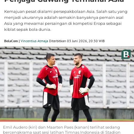
Kemajuan pesat dialami persepakbolaan Asia. Salah satu yang
menjadi ukurannya adalah semakin banyaknya pemain asal
Asia yang mewarnai persaingan di kompetisi Eropa sebagai
kiblat sepak bola dunia.
BolaCom |
Vincentius Atmaja
Diterbitkan 03 Juni 2026, 20:30 WIB
Emil Audero (kiri) dan Maarten Paes (kanan) terlihat sedang
bercengkrama saat sesi latihan Timnas Indonesia di Stadion