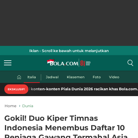
Iklan - Scroll ke bawah untuk melanjutkan
Italia
Jadwal
Klasemen
Foto
Video
 konten-konten Piala Dunia 2026 racikan khas Bola.com. Klik di sini!
EKSKLUSIF!
Home
Dunia
Gokil! Duo Kiper Timnas
Indonesia Menembus Daftar 10
Penjaga Gawang Termahal Asia