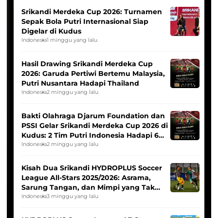
Srikandi Merdeka Cup 2026: Turnamen
Sepak Bola Putri Internasional Siap
Digelar di Kudus
Indonesia
1 minggu yang lalu
Hasil Drawing Srikandi Merdeka Cup
2026: Garuda Pertiwi Bertemu Malaysia,
Putri Nusantara Hadapi Thailand
Indonesia
2 minggu yang lalu
Bakti Olahraga Djarum Foundation dan
PSSI Gelar Srikandi Merdeka Cup 2026 di
Kudus: 2 Tim Putri Indonesia Hadapi 6
Tim Asia
Indonesia
2 minggu yang lalu
Kisah Dua Srikandi HYDROPLUS Soccer
League All-Stars 2025/2026: Asrama,
Sarung Tangan, dan Mimpi yang Tak
Pernah Padam
Indonesia
3 minggu yang lalu