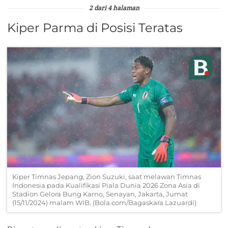
2 dari 4 halaman
Kiper Parma di Posisi Teratas
Kiper Timnas Jepang, Zion Suzuki, saat melawan Timnas
Indonesia pada Kualifikasi Piala Dunia 2026 Zona Asia di
Stadion Gelora Bung Karno, Senayan, Jakarta, Jumat
(15/11/2024) malam WIB. (Bola.com/Bagaskara Lazuardi)