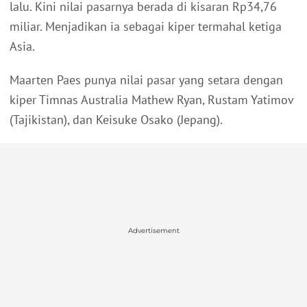
lalu. Kini nilai pasarnya berada di kisaran Rp34,76
miliar. Menjadikan ia sebagai kiper termahal ketiga
Asia.
Maarten Paes punya nilai pasar yang setara dengan
kiper Timnas Australia Mathew Ryan, Rustam Yatimov
(Tajikistan), dan Keisuke Osako (Jepang).
Advertisement