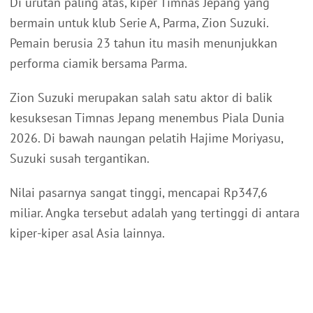
Di urutan paling atas, kiper Timnas Jepang yang
bermain untuk klub Serie A, Parma, Zion Suzuki.
Pemain berusia 23 tahun itu masih menunjukkan
performa ciamik bersama Parma.
Zion Suzuki merupakan salah satu aktor di balik
kesuksesan Timnas Jepang menembus Piala Dunia
2026. Di bawah naungan pelatih Hajime Moriyasu,
Suzuki susah tergantikan.
Nilai pasarnya sangat tinggi, mencapai Rp347,6
miliar. Angka tersebut adalah yang tertinggi di antara
kiper-kiper asal Asia lainnya.