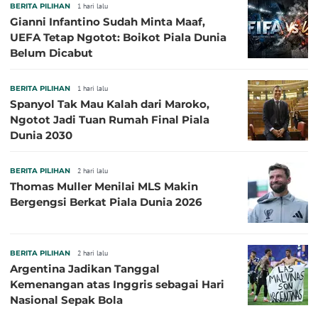
BERITA PILIHAN
1 hari lalu
Gianni Infantino Sudah Minta Maaf,
UEFA Tetap Ngotot: Boikot Piala Dunia
Belum Dicabut
BERITA PILIHAN
1 hari lalu
Spanyol Tak Mau Kalah dari Maroko,
Ngotot Jadi Tuan Rumah Final Piala
Dunia 2030
BERITA PILIHAN
2 hari lalu
Thomas Muller Menilai MLS Makin
Bergengsi Berkat Piala Dunia 2026
BERITA PILIHAN
2 hari lalu
Argentina Jadikan Tanggal
Kemenangan atas Inggris sebagai Hari
Nasional Sepak Bola