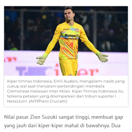
Kiper timnas Indonesia, Emil Audero, mengalami nasib yang
cukup sial saat menjalani pertandingan membela
Cremonese melawan Inter Milan. Kiper Timnas Indonesia itu
terkena petasan yang dilemparkan dari tribun suporter I
Nerazzurri. (AFP/Piero Cruciatti)
Nilai pasar Zion Suzuki sangat tinggi, membuat gap
yang jauh dari kiper-kiper mahal di bawahnya. Dua