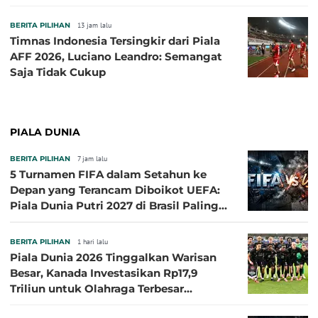
ASEAN Cup 2026
BERITA PILIHAN
13 jam lalu
Timnas Indonesia Tersingkir dari Piala
AFF 2026, Luciano Leandro: Semangat
Saja Tidak Cukup
PIALA DUNIA
BERITA PILIHAN
7 jam lalu
5 Turnamen FIFA dalam Setahun ke
Depan yang Terancam Diboikot UEFA:
Piala Dunia Putri 2027 di Brasil Paling
Besar
BERITA PILIHAN
1 hari lalu
Piala Dunia 2026 Tinggalkan Warisan
Besar, Kanada Investasikan Rp17,9
Triliun untuk Olahraga Terbesar
Sepanjang Sejarah