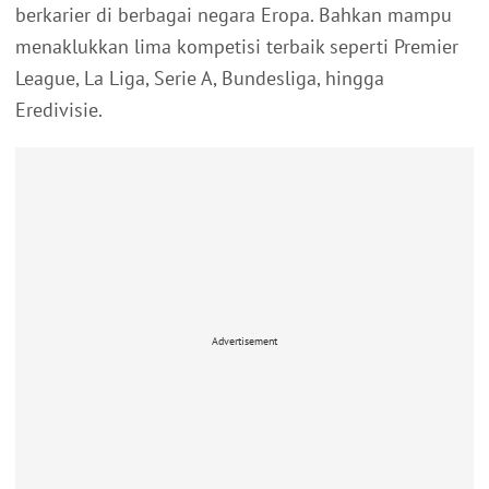
berkarier di berbagai negara Eropa. Bahkan mampu
menaklukkan lima kompetisi terbaik seperti Premier
League, La Liga, Serie A, Bundesliga, hingga
Eredivisie.
Advertisement