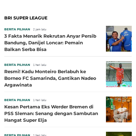
BRI SUPER LEAGUE
BERITA PILIHAN
2 jam lalu
3 Fakta Menarik Rekrutan Anyar Persib
Bandung, Danijel Loncar: Pemain
Balkan Serba Bisa
BERITA PILIHAN
1 hari lalu
Resmi! Kadu Monteiro Berlabuh ke
Borneo FC Samarinda, Gantikan Nadeo
Argawinata
BERITA PILIHAN
1 hari lalu
Kesan Pertama Eks Werder Bremen di
PSS Sleman: Senang dengan Sambutan
Hangat Super Elja
BERITA PILIHAN
1 hari lalu