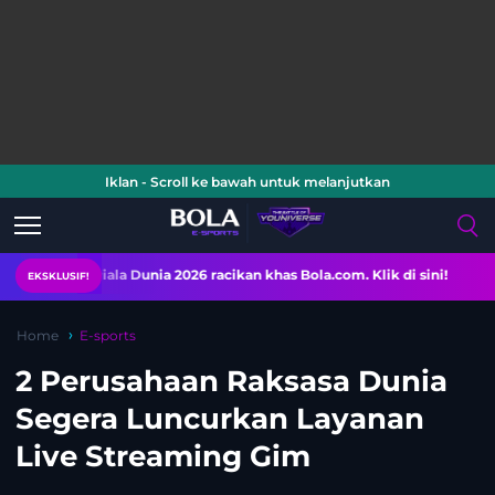
Iklan - Scroll ke bawah untuk melanjutkan
Piala Dunia 2026 racikan khas Bola.com. Klik di sini!
EKSKLUSIF!
Home
E-sports
2 Perusahaan Raksasa Dunia
Segera Luncurkan Layanan
Live Streaming Gim