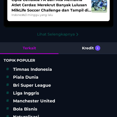
Atlet Cerdas: Merekrut Banyak Lulusan
MilkLife Soccer Challenge dan Tampil di
HYDROPLUS Soccer League
Indonesia
3 minggu yang lalu
Lihat Selengkapnya
Terkait
Kredit
1
TOPIK POPULER
#
Timnas Indonesia
#
Piala Dunia
#
Bri Super League
#
Liga Inggris
#
Manchester United
#
Bola Bisnis
#
Naturalisasi