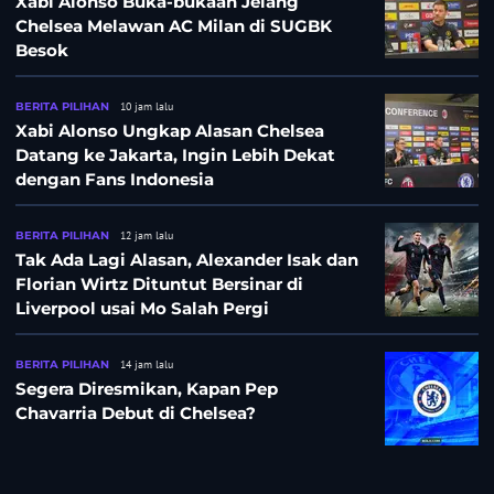
Xabi Alonso Buka-bukaan Jelang
Chelsea Melawan AC Milan di SUGBK
Besok
BERITA PILIHAN
10 jam lalu
Xabi Alonso Ungkap Alasan Chelsea
Datang ke Jakarta, Ingin Lebih Dekat
dengan Fans Indonesia
BERITA PILIHAN
12 jam lalu
Tak Ada Lagi Alasan, Alexander Isak dan
Florian Wirtz Dituntut Bersinar di
Liverpool usai Mo Salah Pergi
BERITA PILIHAN
14 jam lalu
Segera Diresmikan, Kapan Pep
Chavarria Debut di Chelsea?