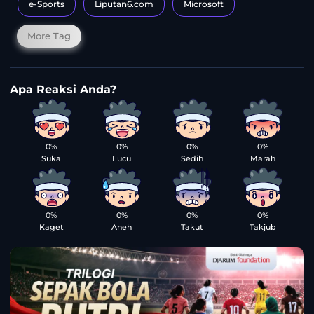
e-Sports
Liputan6.com
Microsoft
More Tag
0%
0%
0%
0%
Suka
Lucu
Sedih
Marah
0%
0%
0%
0%
Kaget
Aneh
Takut
Takjub