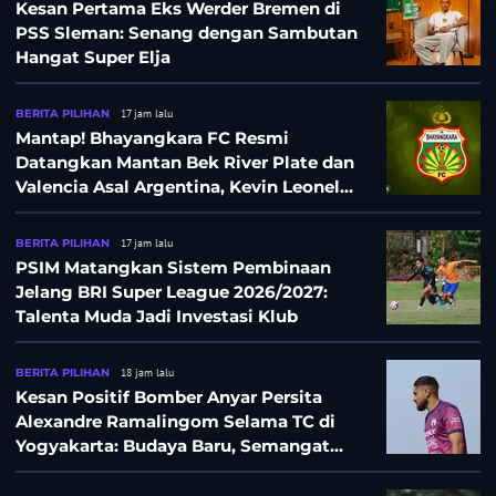
Kesan Pertama Eks Werder Bremen di
PSS Sleman: Senang dengan Sambutan
Hangat Super Elja
BERITA PILIHAN
17 jam lalu
Mantap! Bhayangkara FC Resmi
Datangkan Mantan Bek River Plate dan
Valencia Asal Argentina, Kevin Leonel
Sibille
BERITA PILIHAN
17 jam lalu
PSIM Matangkan Sistem Pembinaan
Jelang BRI Super League 2026/2027:
Talenta Muda Jadi Investasi Klub
BERITA PILIHAN
18 jam lalu
Kesan Positif Bomber Anyar Persita
Alexandre Ramalingom Selama TC di
Yogyakarta: Budaya Baru, Semangat
Baru!