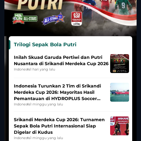
Trilogi Sepak Bola Putri
Inilah Skuad Garuda Pertiwi dan Putri
Nusantara di Srikandi Merdeka Cup 2026
Indonesia
1 hari yang lalu
Indonesia Turunkan 2 Tim di Srikandi
Merdeka Cup 2026: Mayoritas Hasil
Pemantauan di HYDROPLUS Soccer
League
Indonesia
1 minggu yang lalu
Srikandi Merdeka Cup 2026: Turnamen
Sepak Bola Putri Internasional Siap
Digelar di Kudus
Indonesia
1 minggu yang lalu