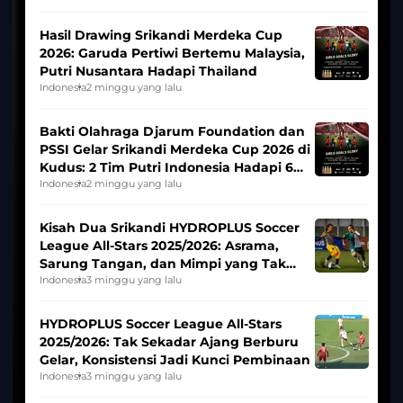
Hasil Drawing Srikandi Merdeka Cup
2026: Garuda Pertiwi Bertemu Malaysia,
Putri Nusantara Hadapi Thailand
Indonesia
2 minggu yang lalu
Bakti Olahraga Djarum Foundation dan
PSSI Gelar Srikandi Merdeka Cup 2026 di
Kudus: 2 Tim Putri Indonesia Hadapi 6
Tim Asia
Indonesia
2 minggu yang lalu
Kisah Dua Srikandi HYDROPLUS Soccer
League All-Stars 2025/2026: Asrama,
Sarung Tangan, dan Mimpi yang Tak
Pernah Padam
Indonesia
3 minggu yang lalu
HYDROPLUS Soccer League All-Stars
2025/2026: Tak Sekadar Ajang Berburu
Gelar, Konsistensi Jadi Kunci Pembinaan
Indonesia
3 minggu yang lalu