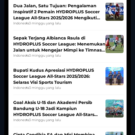
Dua Jalan, Satu Tujuan: Pengalaman
Inspiratif 2 Pemain HYDROPLUS Soccer
League All-Stars 2025/2026 Mengikuti
Seleksi Timnas Indonesia Putri
Indonesia
3 minggu yang lalu
Sepak Terjang Albianca Raula di
HYDROPLUS Soccer League: Menemukan
Jalan untuk Mengejar Mimpi ke Timnas
Indonesia Putri
Indonesia
3 minggu yang lalu
Bupati Kudus Apresiasi HYDROPLUS
Soccer League All-Stars 2025/2026:
Selaras Visi Sports Tourism
Indonesia
3 minggu yang lalu
Goal Aksis U-15 dan Akademi Persib
Bandung U-18 Jadi Kampiun
HYDROPLUS Soccer League All-Stars
2025/2026
Indonesia
3 minggu yang lalu
Cipta Cendikia FA dan Misi Membina