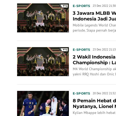
E-SPORTS
23 Des 2022 21:38
3 Jawara MLBB W
Indonesia Jadi Ju
Melempem, Sekara
Mobile Legends World Cha
periode. Siapa pernah berj
E-SPORTS
23 Des 2022 21:13
2 Wakil Indonesia
Championship : L
Jagoan Malaysia
M4 World Championship ak
yakni RRQ Hoshi dan Onic 
E-SPORTS
20 Des 2022 21:52
8 Pemain Hebat di
Nyatanya, Lionel 
Mbappe
Kylian Mbappe lebih hebat 