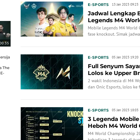
E-SPORTS
13 Jan 2023 09:23
Jadwal Lengkap 
Legends M4 Worl
Mobile Legends M4 World
fase knockout. Simak jadwa
00:35
ersija
E-SPORTS
05 Jan 2023 19:20
Full Senyum Saya
a The
Lolos ke Upper Br
 E-
Legends
2 wakil Indonesia di M4 W
dan Onic Esports, lolos ke 
E-SPORTS
05 Jan 2023 18:03
3 Legenda Mobile
Heboh M4 World 
M4 World Championship 20
kehadiran 3 legenda di tu