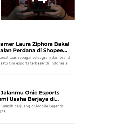
amer Laura Ziphora Bakal
ualan Perdana di Shopee
kenal luas sebagai selebgram dan brand
satu tim esports terbesar di Indonesia
l Jalanmu Onic Esports
mi Usaha Berjaya di
i masih berjuang di Mobile Legends
023