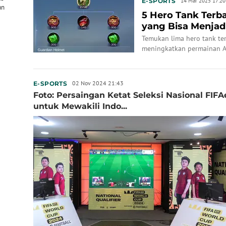
E-SPORTS
14 Mar 2025 17:20
an
5 Hero Tank Terba
yang Bisa Menjadi
Nih
Temukan lima hero tank te
meningkatkan permainan 
mereka.
02 Nov 2024 21:43
E-SPORTS
Foto: Persaingan Ketat Seleksi Nasional FIF
untuk Mewakili Indo...