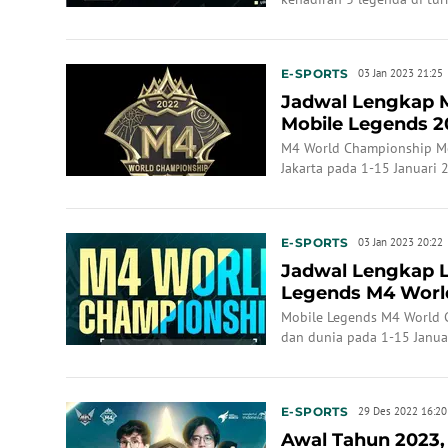
bergengsi ini.
E-SPORTS
03 Jan 2023 21:25
Jadwal Lengkap 
Mobile Legends 2
M4 World Championship Mo
Jakarta pada 1-15 Januari 
E-SPORTS
03 Jan 2023 20:22
Jadwal Lengkap L
Legends M4 World
Januari 2023
Mobile Legends M4 World 
dan dunia pada 1-15 Janua
E-SPORTS
29 Des 2022 16:20
Awal Tahun 2023, 