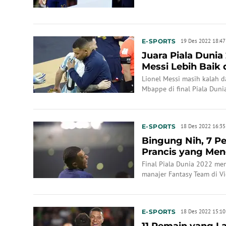
E-SPORTS
19 Des 2022 18:47
Juara Piala Dunia
Messi Lebih Baik d
Buktin...
Lionel Messi masih kalah 
Mbappe di final Piala Duni
E-SPORTS
18 Des 2022 16:35
Bingung Nih, 7 P
Prancis yang Men
Bisa Menentuk...
Final Piala Dunia 2022 me
manajer Fantasy Team di Vi
E-SPORTS
18 Des 2022 15:10