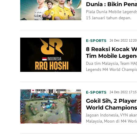
Dunia : Bikin Pen
Piala Dunia Mobile Legends
15 Januari tahun depan.
E-SPORTS
26 Des 2022 12:20
8 Reaksi Kocak W
Tim Mobile Legen
World Champi...
Dua tim Malaysia, Team HA
Legends M4 World Champi
E-SPORTS
24 Des 2022 17:15
Gokil Sih, 2 Play
World Championsh
Indones...
Jagoan Indonesia, VYN aka
Malaysia, Moon di M4 Worl