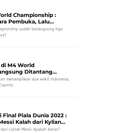
orld Championship :
ara Pembuka, Lalu
ng B...
mpionship sudah berlangsung tiga
aya?
 di M4 World
angsung Ditantang
an menampilkan dua wakil Indonesia,
Esports.
 Final Piala Dunia 2022 :
Messi Kalah dari Kylian
dari Lionel Messi. Apakah benar?