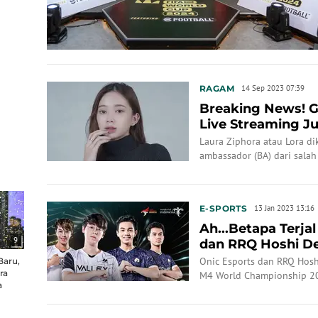
RAGAM
14 Sep 2023 07:39
Breaking News! G
Live Streaming J
Live
Laura Ziphora atau Lora di
ambassador (BA) dari salah 
yaitu Aura Esports.
E-SPORTS
13 Jan 2023 13:16
Ah...Betapa Terja
9
dan RRQ Hoshi De
Mobile Legends...
Onic Esports dan RRQ Hosh
Baru,
ra
M4 World Championship 2
a