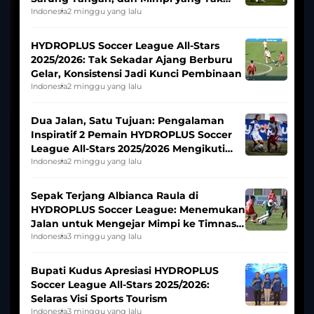
Pernah Padam
Indonesia
2 minggu yang lalu
HYDROPLUS Soccer League All-Stars
2025/2026: Tak Sekadar Ajang Berburu
Gelar, Konsistensi Jadi Kunci Pembinaan
Indonesia
2 minggu yang lalu
Dua Jalan, Satu Tujuan: Pengalaman
Inspiratif 2 Pemain HYDROPLUS Soccer
League All-Stars 2025/2026 Mengikuti
Seleksi Timnas Indonesia Putri
Indonesia
2 minggu yang lalu
Sepak Terjang Albianca Raula di
HYDROPLUS Soccer League: Menemukan
Jalan untuk Mengejar Mimpi ke Timnas
Indonesia Putri
Indonesia
3 minggu yang lalu
Bupati Kudus Apresiasi HYDROPLUS
Soccer League All-Stars 2025/2026:
Selaras Visi Sports Tourism
Indonesia
3 minggu yang lalu