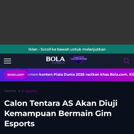
Iklan - Scroll ke bawah untuk melanjutkan
i konten-konten Piala Dunia 2026 racikan khas Bola.com. Klik di sini!
EKSKLUSIF!
Home
E-sports
Calon Tentara AS Akan Diuji
Kemampuan Bermain Gim
Esports