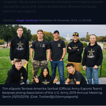
Angkatan Bersenjata Amerika Serikat bakal menerapkan proses
rekrutmen yang unik. Calon tentara akan dites kemampuan
bermain gim esports.
BolaCom |
Gregah Nurikhsani
Diterbitkan 06 November 2019, 12:40 WIB
Tim eSports Tentara Amerika Serikat (Official Army Esports Team)
berpose jelang Association of the U.S. Army 2019 Annual Meeting,
Senin (15/10/2019). (Dok. Twitter/@USArmyesports)