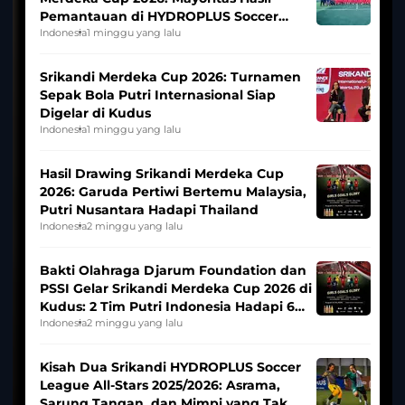
Pemantauan di HYDROPLUS Soccer
League
Indonesia
1 minggu yang lalu
Srikandi Merdeka Cup 2026: Turnamen
Sepak Bola Putri Internasional Siap
Digelar di Kudus
Indonesia
1 minggu yang lalu
Hasil Drawing Srikandi Merdeka Cup
2026: Garuda Pertiwi Bertemu Malaysia,
Putri Nusantara Hadapi Thailand
Indonesia
2 minggu yang lalu
Bakti Olahraga Djarum Foundation dan
PSSI Gelar Srikandi Merdeka Cup 2026 di
Kudus: 2 Tim Putri Indonesia Hadapi 6
Tim Asia
Indonesia
2 minggu yang lalu
Kisah Dua Srikandi HYDROPLUS Soccer
League All-Stars 2025/2026: Asrama,
Sarung Tangan, dan Mimpi yang Tak