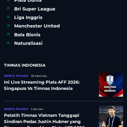
Piala Dunia
#
Bri Super League
#
Liga Inggris
#
Manchester United
#
Bola Bisnis
#
Naturalisasi
TIMNAS INDONESIA
BERITA PILIHAN
38 menit lalu
Ini Live Streaming Piala AFF 2026:
Singapura Vs Timnas Indonesia
BERITA PILIHAN
3 jam lalu
Pelatih Timnas Vietnam Tanggapi
Sindiran Pedas Justin Hubner yang