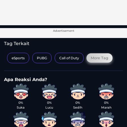
Advertisement
Tag Terkait
More Tag
eSports
PUBG
Call of Duty
0%
0%
0%
0%
Suka
Lucu
Sedih
Marah