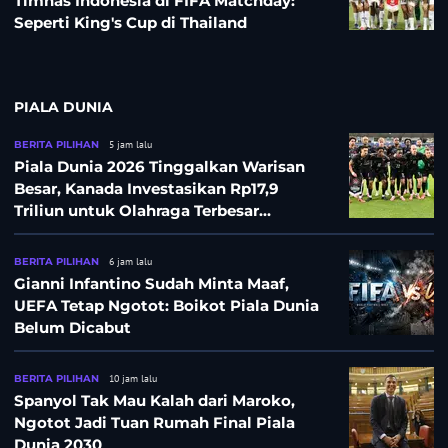
Timnas Indonesia di FIFA Matchday:
Seperti King's Cup di Thailand
PIALA DUNIA
BERITA PILIHAN
5 jam lalu
Piala Dunia 2026 Tinggalkan Warisan
Besar, Kanada Investasikan Rp17,9
Triliun untuk Olahraga Terbesar
Sepanjang Sejarah
BERITA PILIHAN
6 jam lalu
Gianni Infantino Sudah Minta Maaf,
UEFA Tetap Ngotot: Boikot Piala Dunia
Belum Dicabut
BERITA PILIHAN
10 jam lalu
Spanyol Tak Mau Kalah dari Maroko,
Ngotot Jadi Tuan Rumah Final Piala
Dunia 2030