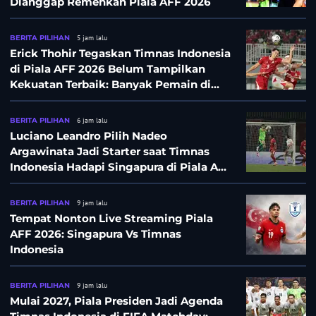
Dianggap Remehkan Piala AFF 2026
BERITA PILIHAN
5 jam lalu
Erick Thohir Tegaskan Timnas Indonesia
di Piala AFF 2026 Belum Tampilkan
Kekuatan Terbaik: Banyak Pemain di
Eropa Tidak Bisa Berpartisipasi
BERITA PILIHAN
6 jam lalu
Luciano Leandro Pilih Nadeo
Argawinata Jadi Starter saat Timnas
Indonesia Hadapi Singapura di Piala AFF
2026: Pengalaman Jadi Kunci
BERITA PILIHAN
9 jam lalu
Tempat Nonton Live Streaming Piala
AFF 2026: Singapura Vs Timnas
Indonesia
BERITA PILIHAN
9 jam lalu
Mulai 2027, Piala Presiden Jadi Agenda