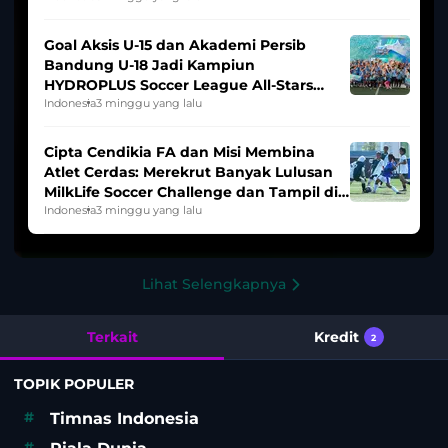
Goal Aksis U-15 dan Akademi Persib
Bandung U-18 Jadi Kampiun
HYDROPLUS Soccer League All-Stars
2025/2026
Indonesia
3 minggu yang lalu
Cipta Cendikia FA dan Misi Membina
Atlet Cerdas: Merekrut Banyak Lulusan
MilkLife Soccer Challenge dan Tampil di
HYDROPLUS Soccer League
Indonesia
3 minggu yang lalu
Lihat Selengkapnya
Terkait
Kredit
2
TOPIK POPULER
#
Timnas Indonesia
#