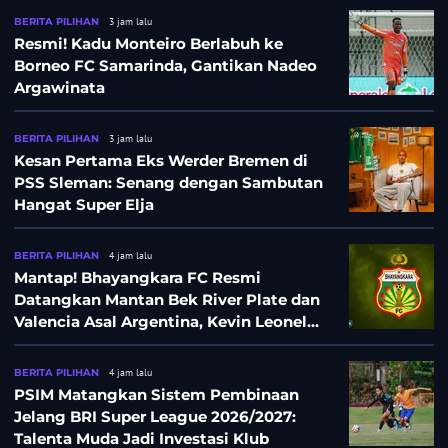
BERITA PILIHAN
3 jam lalu
Resmi! Kadu Monteiro Berlabuh ke
Borneo FC Samarinda, Gantikan Nadeo
Argawinata
BERITA PILIHAN
3 jam lalu
Kesan Pertama Eks Werder Bremen di
PSS Sleman: Senang dengan Sambutan
Hangat Super Elja
BERITA PILIHAN
4 jam lalu
Mantap! Bhayangkara FC Resmi
Datangkan Mantan Bek River Plate dan
Valencia Asal Argentina, Kevin Leonel
Sibille
BERITA PILIHAN
4 jam lalu
PSIM Matangkan Sistem Pembinaan
Jelang BRI Super League 2026/2027:
Talenta Muda Jadi Investasi Klub