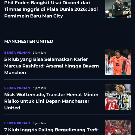
Phil Foden Bangkit Usai Dicoret dari
Timnas Inggris di Piala Dunia 2026: Jadi
Pemimpin Baru Man City
MANCHESTER UNITED
BERITA PILIHAN
1 jam lalu
5 Klub yang Bisa Selamatkan Karier
Marcus Rashford: Arsenal hingga Bayern
Munchen
BERITA PILIHAN
4 jam lalu
Nick Woltemade, Transfer Hemat Minim
Risiko untuk Lini Depan Manchester
United
BERITA PILIHAN
8 jam lalu
7 Klub Inggris Paling Bergelimang Trofi: