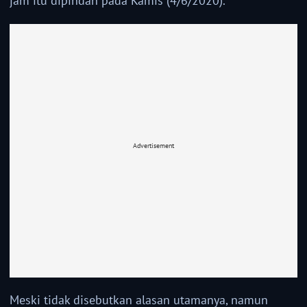
jam itu dipindah pada Kamis (4/6/2020).
Advertisement
Meski tidak disebutkan alasan utamanya, namun