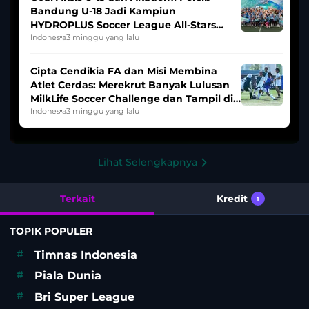
Bandung U-18 Jadi Kampiun
HYDROPLUS Soccer League All-Stars
2025/2026
Indonesia
3 minggu yang lalu
Cipta Cendikia FA dan Misi Membina
Atlet Cerdas: Merekrut Banyak Lulusan
MilkLife Soccer Challenge dan Tampil di
HYDROPLUS Soccer League
Indonesia
3 minggu yang lalu
Lihat Selengkapnya
Terkait
Kredit
1
TOPIK POPULER
#
Timnas Indonesia
#
Piala Dunia
#
Bri Super League