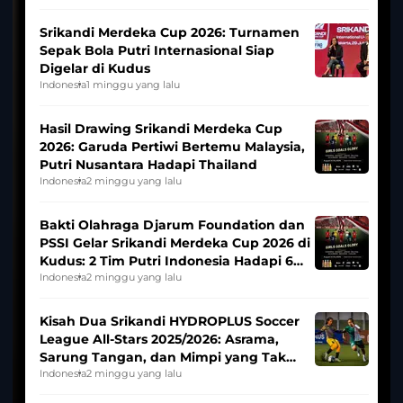
Srikandi Merdeka Cup 2026: Turnamen
Sepak Bola Putri Internasional Siap
Digelar di Kudus
Indonesia
1 minggu yang lalu
Hasil Drawing Srikandi Merdeka Cup
2026: Garuda Pertiwi Bertemu Malaysia,
Putri Nusantara Hadapi Thailand
Indonesia
2 minggu yang lalu
Bakti Olahraga Djarum Foundation dan
PSSI Gelar Srikandi Merdeka Cup 2026 di
Kudus: 2 Tim Putri Indonesia Hadapi 6
Tim Asia
Indonesia
2 minggu yang lalu
Kisah Dua Srikandi HYDROPLUS Soccer
League All-Stars 2025/2026: Asrama,
Sarung Tangan, dan Mimpi yang Tak
Pernah Padam
Indonesia
2 minggu yang lalu