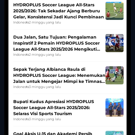
HYDROPLUS Soccer League All-Stars
2025/2026: Tak Sekadar Ajang Berburu
Gelar, Konsistensi Jadi Kunci Pembinaan
Indonesia
2 minggu yang lalu
Dua Jalan, Satu Tujuan: Pengalaman
Inspiratif 2 Pemain HYDROPLUS Soccer
League All-Stars 2025/2026 Mengikuti
Seleksi Timnas Indonesia Putri
Indonesia
2 minggu yang lalu
Sepak Terjang Albianca Raula di
HYDROPLUS Soccer League: Menemukan
Jalan untuk Mengejar Mimpi ke Timnas
Indonesia Putri
Indonesia
3 minggu yang lalu
Bupati Kudus Apresiasi HYDROPLUS
Soccer League All-Stars 2025/2026:
Selaras Visi Sports Tourism
Indonesia
3 minggu yang lalu
Goal Aksis U-15 dan Akademi Persib