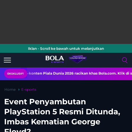
Iklan - Scroll ke bawah untuk melanjutkan
n-konten Piala Dunia 2026 racikan khas Bola.com. Klik di sini!
EKSKLUSIF!
Home
E-sports
Event Penyambutan
PlayStation 5 Resmi Ditunda,
Imbas Kematian George
Floyd?