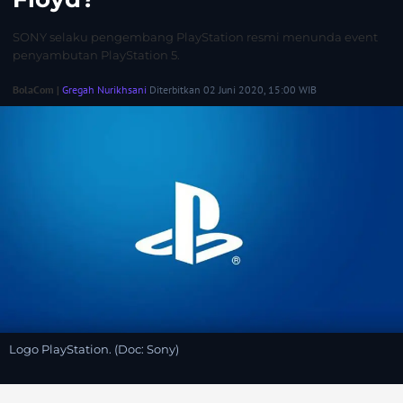
SONY selaku pengembang PlayStation resmi menunda event
penyambutan PlayStation 5.
BolaCom |
Gregah Nurikhsani
Diterbitkan 02 Juni 2020, 15:00 WIB
Logo PlayStation. (Doc: Sony)