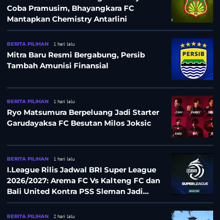
Coba Pramusim, Bhayangkara FC
Mantapkan Chemistry Antarlini
BERITA PILIHAN
1 hari lalu
Mitra Baru Resmi Bergabung, Persib
Tambah Amunisi Finansial
BERITA PILIHAN
1 hari lalu
Ryo Matsumura Berpeluang Jadi Starter
Garudayaksa FC Besutan Milos Joksic
BERITA PILIHAN
1 hari lalu
I.League Rilis Jadwal BRI Super League
2026/2027: Arema FC Vs Kalteng FC dan
Bali United Kontra PSS Sleman Jadi
Pembuka pada 4 September
BERITA PILIHAN
2 hari lalu