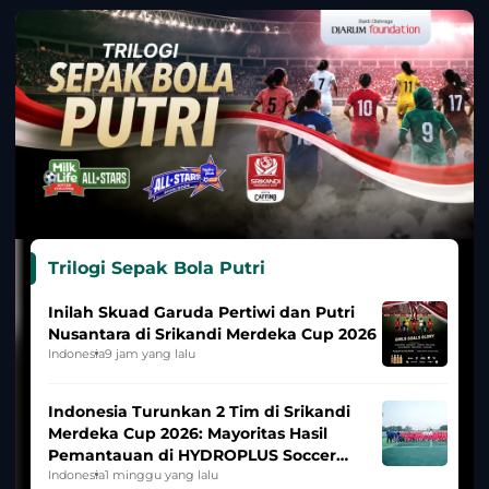
Trilogi Sepak Bola Putri
Inilah Skuad Garuda Pertiwi dan Putri
Nusantara di Srikandi Merdeka Cup 2026
Indonesia
9 jam yang lalu
Indonesia Turunkan 2 Tim di Srikandi
Merdeka Cup 2026: Mayoritas Hasil
Pemantauan di HYDROPLUS Soccer
League
Indonesia
1 minggu yang lalu