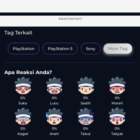
Advertisement
Tag Terkait
More Tag
PlayStation
PlayStation 5
Sony
0%
0%
0%
0%
Suka
Lucu
Sedih
Marah
0%
0%
0%
0%
Kaget
Aneh
Takut
Takjub