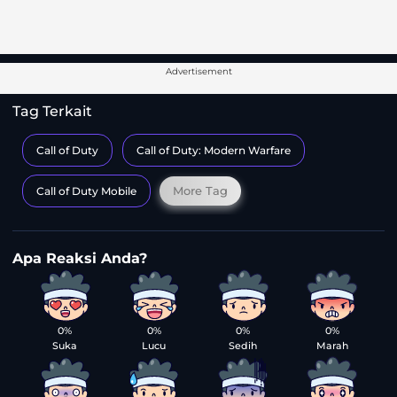
Advertisement
Tag Terkait
Call of Duty
Call of Duty: Modern Warfare
More Tag
Call of Duty Mobile
0%
0%
0%
0%
Suka
Lucu
Sedih
Marah