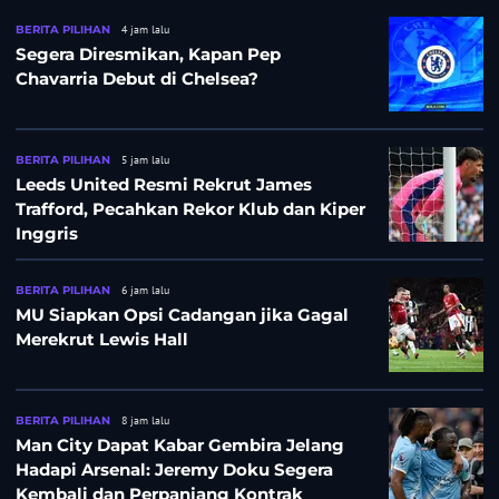
BERITA PILIHAN
4 jam lalu
Segera Diresmikan, Kapan Pep
Chavarria Debut di Chelsea?
BERITA PILIHAN
5 jam lalu
Leeds United Resmi Rekrut James
Trafford, Pecahkan Rekor Klub dan Kiper
Inggris
BERITA PILIHAN
6 jam lalu
MU Siapkan Opsi Cadangan jika Gagal
Merekrut Lewis Hall
BERITA PILIHAN
8 jam lalu
Man City Dapat Kabar Gembira Jelang
Hadapi Arsenal: Jeremy Doku Segera
Kembali dan Perpanjang Kontrak