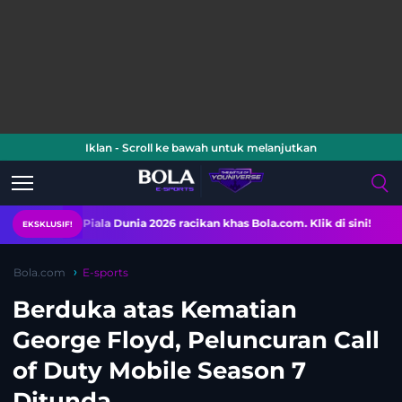
Iklan - Scroll ke bawah untuk melanjutkan
 Piala Dunia 2026 racikan khas Bola.com. Klik di sini!
EKSKLUSIF!
Bola.com
E-sports
Berduka atas Kematian
George Floyd, Peluncuran Call
of Duty Mobile Season 7
Ditunda