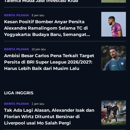
Talenta Muda Jadi Investasi Klub
BERITA PILIHAN
8 jam lalu
Kesan Positif Bomber Anyar Persita
Alexandre Ramalingom Selama TC di
Yogyakarta: Budaya Baru, Semangat
Baru!
BERITA PILIHAN
10 jam lalu
Ambisi Besar Carlos Pena Terkait Target
Persita di BRI Super League 2026/2027:
Harus Lebih Baik dari Musim Lalu
LIGA INGGRIS
BERITA PILIHAN
2 jam lalu
Tak Ada Lagi Alasan, Alexander Isak dan
Florian Wirtz Dituntut Bersinar di
Liverpool usai Mo Salah Pergi