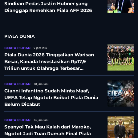
Sindiran Pedas Justin Hubner yang
Dianggap Remehkan Piala AFF 2026
PIALA DUNIA
BERITA PILIHAN
9 jam lalu
Piala Dunia 2026 Tinggalkan Warisan
Besar, Kanada Investasikan Rp17,9
Triliun untuk Olahraga Terbesar
Sepanjang Sejarah
BERITA PILIHAN
10 jam lalu
Gianni Infantino Sudah Minta Maaf,
UEFA Tetap Ngotot: Boikot Piala Dunia
Belum Dicabut
BERITA PILIHAN
14 jam lalu
Spanyol Tak Mau Kalah dari Maroko,
Ngotot Jadi Tuan Rumah Final Piala