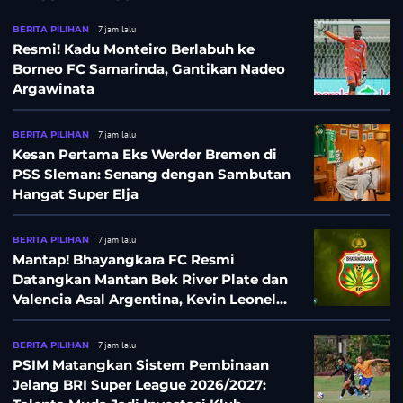
BERITA PILIHAN
7 jam lalu
Resmi! Kadu Monteiro Berlabuh ke
Borneo FC Samarinda, Gantikan Nadeo
Argawinata
BERITA PILIHAN
7 jam lalu
Kesan Pertama Eks Werder Bremen di
PSS Sleman: Senang dengan Sambutan
Hangat Super Elja
BERITA PILIHAN
7 jam lalu
Mantap! Bhayangkara FC Resmi
Datangkan Mantan Bek River Plate dan
Valencia Asal Argentina, Kevin Leonel
Sibille
BERITA PILIHAN
7 jam lalu
PSIM Matangkan Sistem Pembinaan
Jelang BRI Super League 2026/2027: