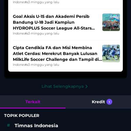
Indonesia
3 minggu yang lalu
Goal Aksis U-15 dan Akademi Persib
Bandung U-18 Jadi Kampiun
HYDROPLUS Soccer League All-Stars
2025/2026
Indonesia
3 minggu yang lalu
Cipta Cendikia FA dan Misi Membina
Atlet Cerdas: Merekrut Banyak Lulusan
MilkLife Soccer Challenge dan Tampil di
HYDROPLUS Soccer League
Indonesia
3 minggu yang lalu
Lihat Selengkapnya
Terkait
Kredit
1
TOPIK POPULER
#
Timnas Indonesia