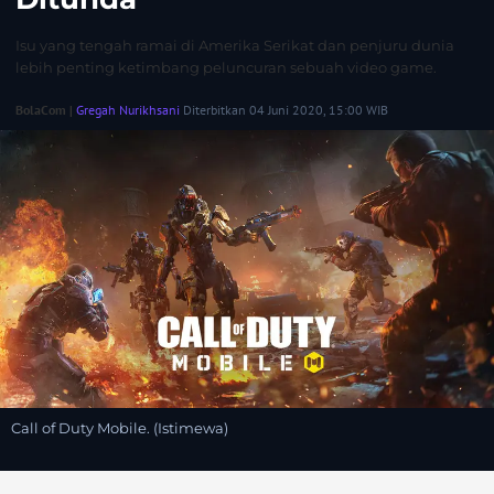
Isu yang tengah ramai di Amerika Serikat dan penjuru dunia
lebih penting ketimbang peluncuran sebuah video game.
BolaCom |
Gregah Nurikhsani
Diterbitkan 04 Juni 2020, 15:00 WIB
Call of Duty Mobile. (Istimewa)