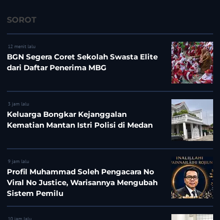
SOROT
12 menit lalu
BGN Segera Coret Sekolah Swasta Elite
dari Daftar Penerima MBG
3 jam lalu
Keluarga Bongkar Kejanggalan
Kematian Mantan Istri Polisi di Medan
9 jam lalu
Profil Muhammad Soleh Pengacara No
Viral No Justice, Warisannya Mengubah
Sistem Pemilu
10 jam lalu