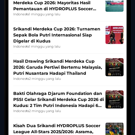
Merdeka Cup 2026: Mayoritas Hasil
Pemantauan di HYDROPLUS Soccer
League
Indonesia
1 minggu yang lalu
Srikandi Merdeka Cup 2026: Turnamen
Sepak Bola Putri Internasional Siap
Digelar di Kudus
Indonesia
1 minggu yang lalu
Hasil Drawing Srikandi Merdeka Cup
2026: Garuda Pertiwi Bertemu Malaysia,
Putri Nusantara Hadapi Thailand
Indonesia
2 minggu yang lalu
Bakti Olahraga Djarum Foundation dan
PSSI Gelar Srikandi Merdeka Cup 2026 di
Kudus: 2 Tim Putri Indonesia Hadapi 6
Tim Asia
Indonesia
2 minggu yang lalu
Kisah Dua Srikandi HYDROPLUS Soccer
League All-Stars 2025/2026: Asrama,