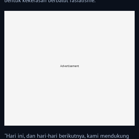
bentuk kekerasan berbalut rasialisme.
Advertisement
"Hari ini, dan hari-hari berikutnya, kami mendukung