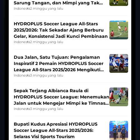
Sarung Tangan, dan Mimpi yang Tak
Pernah Padam
Indonesia
2 minggu yang lalu
HYDROPLUS Soccer League All-Stars
2025/2026: Tak Sekadar Ajang Berburu
Gelar, Konsistensi Jadi Kunci Pembinaan
Indonesia
2 minggu yang lalu
Dua Jalan, Satu Tujuan: Pengalaman
Inspiratif 2 Pemain HYDROPLUS Soccer
League All-Stars 2025/2026 Mengikuti
Seleksi Timnas Indonesia Putri
Indonesia
3 minggu yang lalu
Sepak Terjang Albianca Raula di
HYDROPLUS Soccer League: Menemukan
Jalan untuk Mengejar Mimpi ke Timnas
Indonesia Putri
Indonesia
3 minggu yang lalu
Bupati Kudus Apresiasi HYDROPLUS
Soccer League All-Stars 2025/2026:
Selaras Visi Sports Tourism