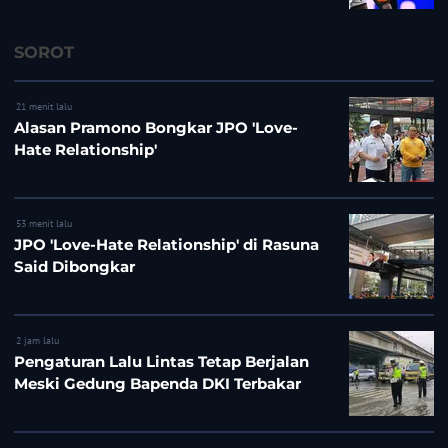
SOROT
21 menit lalu
Alasan Pramono Bongkar JPO 'Love-
Hate Relationship'
53 menit lalu
JPO 'Love-Hate Relationship' di Rasuna
Said Dibongkar
2 jam lalu
Pengaturan Lalu Lintas Tetap Berjalan
Meski Gedung Bapenda DKI Terbakar