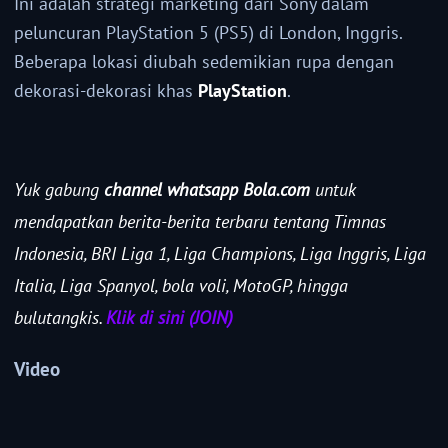
Ini adalah strategi marketing dari Sony dalam
peluncuran PlayStation 5 (PS5) di London, Inggris.
Beberapa lokasi diubah sedemikian rupa dengan
dekorasi-dekorasi khas
PlayStation
.
Yuk gabung
channel whatsapp Bola.com
untuk
mendapatkan berita-berita terbaru tentang Timnas
Indonesia, BRI Liga 1, Liga Champions, Liga Inggris, Liga
Italia, Liga Spanyol, bola voli, MotoGP, hingga
bulutangkis.
Klik di sini (JOIN)
Video