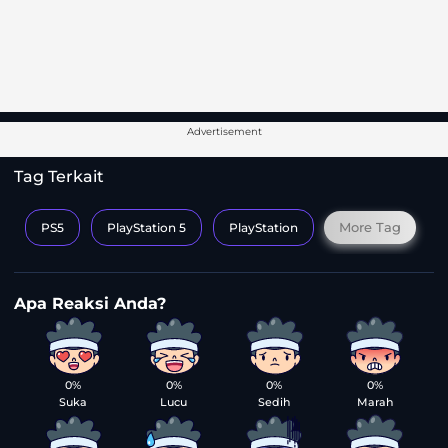
Advertisement
Tag Terkait
More Tag
PS5
PlayStation 5
PlayStation
0%
0%
0%
0%
Suka
Lucu
Sedih
Marah