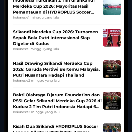
Indonesia Turunkan 2 Tim di Srikandi
Merdeka Cup 2026: Mayoritas Hasil
Pemantauan di HYDROPLUS Soccer
League
Indonesia
1 minggu yang lalu
Srikandi Merdeka Cup 2026: Turnamen
Sepak Bola Putri Internasional Siap
Digelar di Kudus
Indonesia
1 minggu yang lalu
Hasil Drawing Srikandi Merdeka Cup
2026: Garuda Pertiwi Bertemu Malaysia,
Putri Nusantara Hadapi Thailand
Indonesia
2 minggu yang lalu
Bakti Olahraga Djarum Foundation dan
PSSI Gelar Srikandi Merdeka Cup 2026 di
Kudus: 2 Tim Putri Indonesia Hadapi 6
Tim Asia
Indonesia
2 minggu yang lalu
Kisah Dua Srikandi HYDROPLUS Soccer