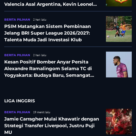
Valencia Asal Argentina, Kevin Leonel
Sibille
BERITA PILIHAN
2 hari lalu
PSIM Matangkan Sistem Pembinaan
Jelang BRI Super League 2026/2027:
Talenta Muda Jadi Investasi Klub
BERITA PILIHAN
2 hari lalu
Kesan Positif Bomber Anyar Persita
Alexandre Ramalingom Selama TC di
Yogyakarta: Budaya Baru, Semangat
Baru!
LIGA INGGRIS
BERITA PILIHAN
19 menit lalu
Jamie Carragher Mulai Khawatir dengan
Strategi Transfer Liverpool, Justru Puji
MU