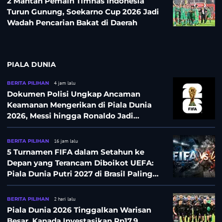
2 Mantan Pemain Timnas Indonesia
Turun Gunung, Soekarno Cup 2026 Jadi
Wadah Pencarian Bakat di Daerah
PIALA DUNIA
BERITA PILIHAN
4 jam lalu
Dokumen Polisi Ungkap Ancaman
Keamanan Mengerikan di Piala Dunia
2026, Messi hingga Ronaldo Jadi
Sasaran
BERITA PILIHAN
16 jam lalu
5 Turnamen FIFA dalam Setahun ke
Depan yang Terancam Diboikot UEFA:
Piala Dunia Putri 2027 di Brasil Paling
Besar
BERITA PILIHAN
2 hari lalu
Piala Dunia 2026 Tinggalkan Warisan
Besar, Kanada Investasikan Rp17,9