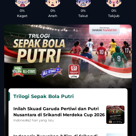
0%
0%
0%
0%
Kaget
Aneh
Takut
Takjub
Trilogi Sepak Bola Putri
Inilah Skuad Garuda Pertiwi dan Putri
Nusantara di Srikandi Merdeka Cup 2026
Indonesia
2 hari yang lalu