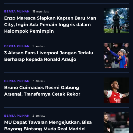
BERITA PILIHAN
33 menit lalu
Enzo Maresca Siapkan Kapten Baru Man
City, Ingin Ada Pemain Inggris dalam
Kelompok Pemimpin
BERITA PILIHAN
1 jam lalu
3 Alasan Fans Liverpool Jangan Terlalu
Berharap kepada Ronald Araujo
BERITA PILIHAN
2 jam lalu
Bruno Guimaraes Resmi Gabung
Arsenal, Transfernya Cetak Rekor
BERITA PILIHAN
2 jam lalu
MU Dapat Tawaran Mengejutkan, Bisa
Boyong Bintang Muda Real Madrid