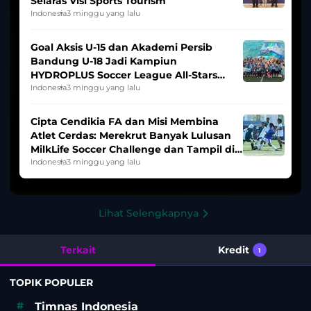
Selaras Visi Sports Tourism
Indonesia
3 minggu yang lalu
Goal Aksis U-15 dan Akademi Persib
Bandung U-18 Jadi Kampiun
HYDROPLUS Soccer League All-Stars
2025/2026
Indonesia
3 minggu yang lalu
Cipta Cendikia FA dan Misi Membina
Atlet Cerdas: Merekrut Banyak Lulusan
MilkLife Soccer Challenge dan Tampil di
HYDROPLUS Soccer League
Indonesia
3 minggu yang lalu
Lihat Selengkapnya
Terkait
Kredit
1
TOPIK POPULER
#
Timnas Indonesia