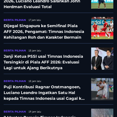
2026, Luciano Leandro Sarankan John
Herdman Evaluasi Total
BERITA PILIHAN
17 jam lalu
Dijegal Singapura ke Semifinal Piala
AFF 2026, Pengamat: Timnas Indonesia
Kehilangan Roh dan Karakter Bermain
BERITA PILIHAN
18 jam lalu
Janji Ketua PSSI usai Timnas Indonesia
Tersingkir di Piala AFF 2026: Evaluasi
Lagi untuk Ajang Berikutnya
BERITA PILIHAN
18 jam lalu
Puji Kontribusi Ragnar Oratmangoen,
Luciano Leandro Ingatkan Satu Hal
kepada Timnas Indonesia usai Gagal ke
Semifinal Piala AFF 2026
BERITA PILIHAN
19 jam lalu