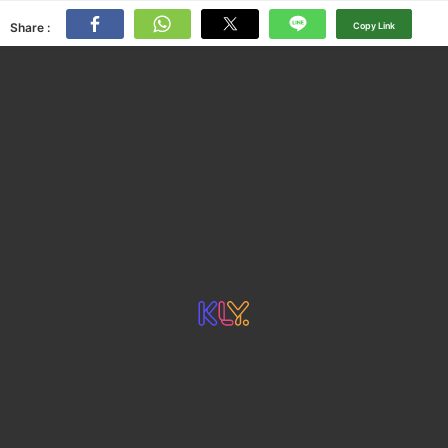
Share :
Copy Link