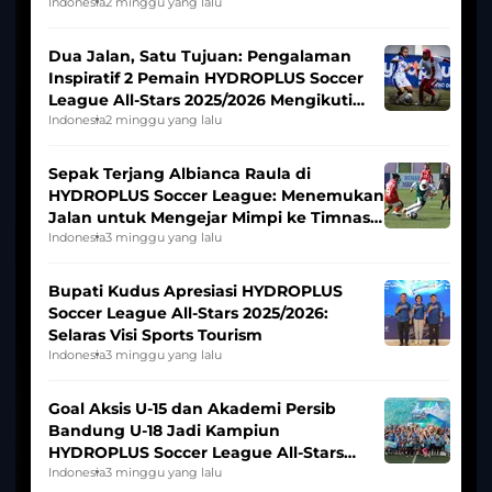
Indonesia
2 minggu yang lalu
Dua Jalan, Satu Tujuan: Pengalaman
Inspiratif 2 Pemain HYDROPLUS Soccer
League All-Stars 2025/2026 Mengikuti
Seleksi Timnas Indonesia Putri
Indonesia
2 minggu yang lalu
Sepak Terjang Albianca Raula di
HYDROPLUS Soccer League: Menemukan
Jalan untuk Mengejar Mimpi ke Timnas
Indonesia Putri
Indonesia
3 minggu yang lalu
Bupati Kudus Apresiasi HYDROPLUS
Soccer League All-Stars 2025/2026:
Selaras Visi Sports Tourism
Indonesia
3 minggu yang lalu
Goal Aksis U-15 dan Akademi Persib
Bandung U-18 Jadi Kampiun
HYDROPLUS Soccer League All-Stars
2025/2026
Indonesia
3 minggu yang lalu