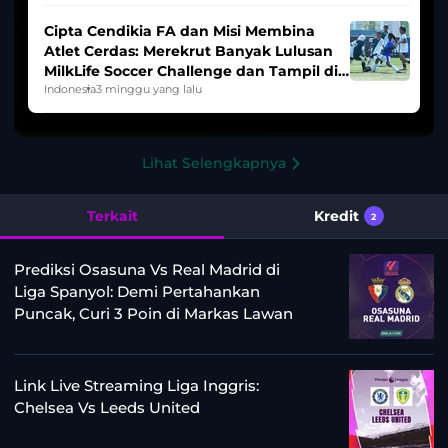
Cipta Cendikia FA dan Misi Membina
Atlet Cerdas: Merekrut Banyak Lulusan
MilkLife Soccer Challenge dan Tampil di
HYDROPLUS Soccer League
Indonesia
3 minggu yang lalu
Lihat Selengkapnya
Terkait
Kredit
2
Prediksi Osasuna Vs Real Madrid di
Liga Spanyol: Demi Pertahankan
Puncak, Curi 3 Poin di Markas Lawan
Link Live Streaming Liga Inggris:
Chelsea Vs Leeds United