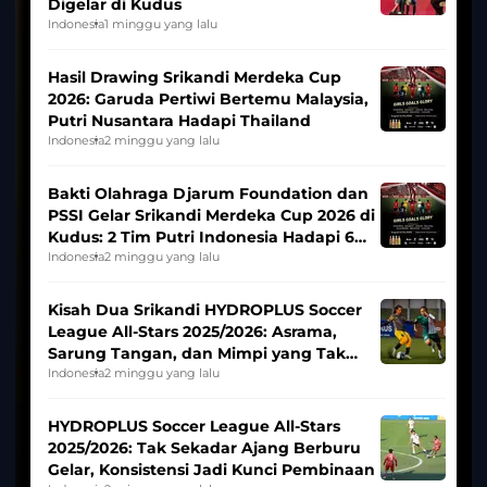
Digelar di Kudus
Indonesia
1 minggu yang lalu
Hasil Drawing Srikandi Merdeka Cup
2026: Garuda Pertiwi Bertemu Malaysia,
Putri Nusantara Hadapi Thailand
Indonesia
2 minggu yang lalu
Bakti Olahraga Djarum Foundation dan
PSSI Gelar Srikandi Merdeka Cup 2026 di
Kudus: 2 Tim Putri Indonesia Hadapi 6
Tim Asia
Indonesia
2 minggu yang lalu
Kisah Dua Srikandi HYDROPLUS Soccer
League All-Stars 2025/2026: Asrama,
Sarung Tangan, dan Mimpi yang Tak
Pernah Padam
Indonesia
2 minggu yang lalu
HYDROPLUS Soccer League All-Stars
2025/2026: Tak Sekadar Ajang Berburu
Gelar, Konsistensi Jadi Kunci Pembinaan