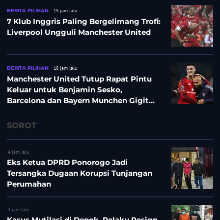
BERITA PILIHAN
15 jam lalu
7 Klub Inggris Paling Bergelimang Trofi:
Liverpool Ungguli Manchester United
BERITA PILIHAN
18 jam lalu
Manchester United Tutup Rapat Pintu
Keluar untuk Benjamin Sesko,
Barcelona dan Bayern Munchen Gigit
Jari
SOROT
4 jam lalu
Eks Ketua DPRD Ponorogo Jadi
Tersangka Dugaan Korupsi Tunjangan
Perumahan
4 jam lalu
Kasus Mutilasi di Depok, Pelaku Resign