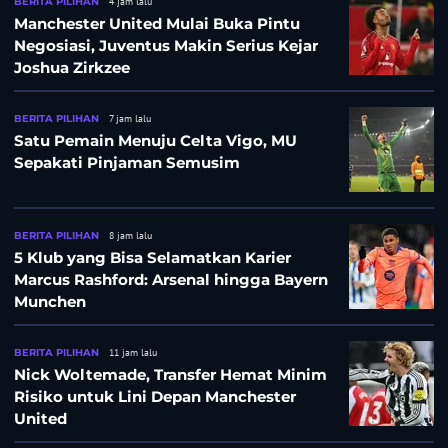
BERITA PILIHAN
4 jam lalu
Manchester United Mulai Buka Pintu
Negosiasi, Juventus Makin Serius Kejar
Joshua Zirkzee
BERITA PILIHAN
7 jam lalu
Satu Pemain Menuju Celta Vigo, MU
Sepakati Pinjaman Semusim
BERITA PILIHAN
8 jam lalu
5 Klub yang Bisa Selamatkan Karier
Marcus Rashford: Arsenal hingga Bayern
Munchen
BERITA PILIHAN
11 jam lalu
Nick Woltemade, Transfer Hemat Minim
Risiko untuk Lini Depan Manchester
United