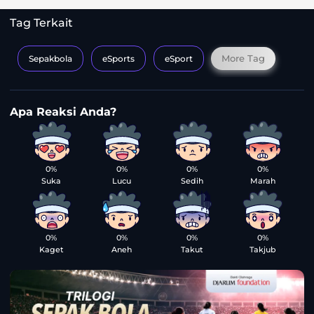
Tag Terkait
More Tag
Sepakbola
eSports
eSport
0%
0%
0%
0%
Suka
Lucu
Sedih
Marah
0%
0%
0%
0%
Kaget
Aneh
Takut
Takjub