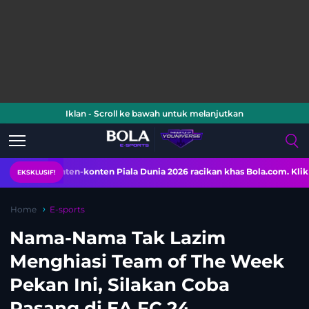
Iklan - Scroll ke bawah untuk melanjutkan
onten-konten Piala Dunia 2026 racikan khas Bola.com. Klik di sini!
EKSKLUSIF!
Home
E-sports
Nama-Nama Tak Lazim
Menghiasi Team of The Week
Pekan Ini, Silakan Coba
Pasang di EA FC 24