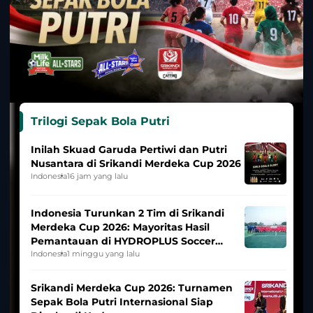
Trilogi Sepak Bola Putri
Inilah Skuad Garuda Pertiwi dan Putri
Nusantara di Srikandi Merdeka Cup 2026
Indonesia
16 jam yang lalu
Indonesia Turunkan 2 Tim di Srikandi
Merdeka Cup 2026: Mayoritas Hasil
Pemantauan di HYDROPLUS Soccer
League
Indonesia
1 minggu yang lalu
Srikandi Merdeka Cup 2026: Turnamen
Sepak Bola Putri Internasional Siap