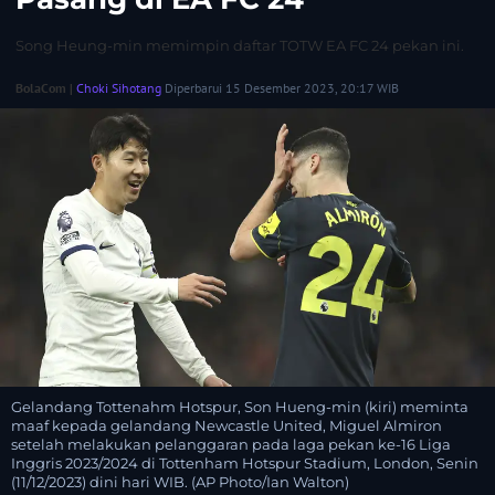
Song Heung-min memimpin daftar TOTW EA FC 24 pekan ini.
BolaCom |
Choki Sihotang
Diperbarui 15 Desember 2023, 20:17 WIB
Gelandang Tottenahm Hotspur, Son Hueng-min (kiri) meminta
maaf kepada gelandang Newcastle United, Miguel Almiron
setelah melakukan pelanggaran pada laga pekan ke-16 Liga
Inggris 2023/2024 di Tottenham Hotspur Stadium, London, Senin
(11/12/2023) dini hari WIB. (AP Photo/Ian Walton)