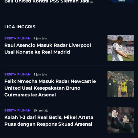
Bali United Kontra PSS Sleman Jadi
Pembuka pada 4 September
LIGA INGGRIS
BERITA PILIHAN
4 jam lalu
Raul Asencio Masuk Radar Liverpool
Usai Konate ke Real Madrid
BERITA PILIHAN
5 jam lalu
Felix Nmecha Masuk Radar Newcastle
United Usai Kesepakatan Bruno
Guimaraes ke Arsenal
BERITA PILIHAN
10 jam lalu
Kalah 1-3 dari Real Betis, Mikel Arteta
Puas dengan Respons Skuad Arsenal