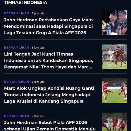
TIMNAS INDONESIA
BERITA PILIHAN
5 jam lalu
John Herdman Pertahankan Gaya Main
Mendominasi saat Hadapi Singapura di
Laga Terakhir Grup A Piala AFF 2026
BERITA PILIHAN
6 jam lalu
Lini Tengah Jadi Kunci Timnas
Indonesia untuk Kandaskan Singapura,
Pengamat Nilai Thom Haye dan Marc
Klok Sebaiknya Tidak Tampil Bareng
BERITA PILIHAN
6 jam lalu
Marc Klok Ungkap Kondisi Ruang Ganti
Timnas Indonesia Jelang Menghadapi
Laga Krusial di Kandang Singapura
BERITA PILIHAN
7 jam lalu
John Herdman Sebut Piala AFF 2026
sebagai Ujian Pemain Domestik Menuju