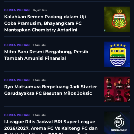
BERITA PILIHAN
16 jam lalu
Kalahkan Semen Padang dalam Uji
Coba Pramusim, Bhayangkara FC
Mantapkan Chemistry Antarlini
BERITA PILIHAN
1 hari lalu
Mitra Baru Resmi Bergabung, Persib
Tambah Amunisi Finansial
BERITA PILIHAN
1 hari lalu
Ryo Matsumura Berpeluang Jadi Starter
Garudayaksa FC Besutan Milos Joksic
BERITA PILIHAN
1 hari lalu
I.League Rilis Jadwal BRI Super League
2026/2027: Arema FC Vs Kalteng FC dan