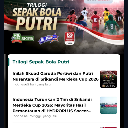
Trilogi Sepak Bola Putri
Inilah Skuad Garuda Pertiwi dan Putri
Nusantara di Srikandi Merdeka Cup 2026
Indonesia
2 hari yang lalu
Indonesia Turunkan 2 Tim di Srikandi
Merdeka Cup 2026: Mayoritas Hasil
Pemantauan di HYDROPLUS Soccer
League
Indonesia
1 minggu yang lalu