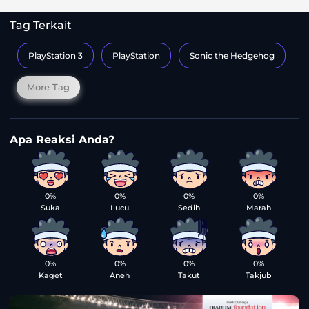
Tag Terkait
PlayStation 3
PlayStation
Sonic the Hedgehog
More Tag
0%
0%
0%
0%
Suka
Lucu
Sedih
Marah
0%
0%
0%
0%
Kaget
Aneh
Takut
Takjub