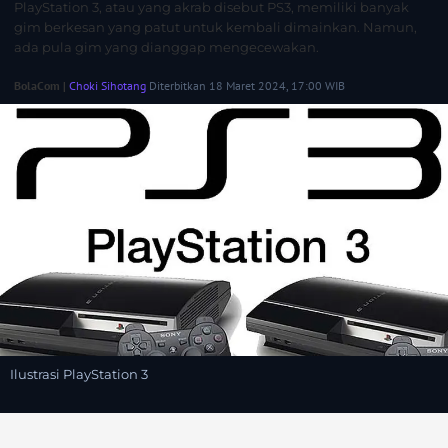
PlayStation 3, atau yang akrab disebut PS3, memiliki banyak
gim berkesan yang patut untuk kembali dimainkan. Namun,
ada pula gim yang dianggap mengecewakan.
BolaCom |
Choki Sihotang
Diterbitkan 18 Maret 2024, 17:00 WIB
Ilustrasi PlayStation 3