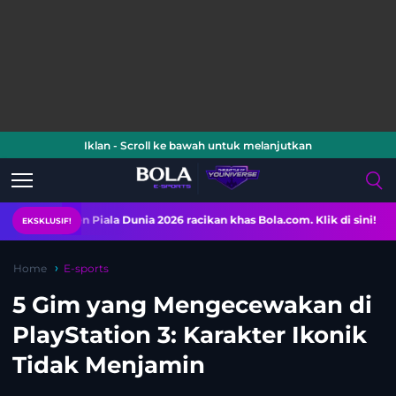
Iklan - Scroll ke bawah untuk melanjutkan
n Piala Dunia 2026 racikan khas Bola.com. Klik di sini!
EKSKLUSIF!
Home
E-sports
5 Gim yang Mengecewakan di
PlayStation 3: Karakter Ikonik
Tidak Menjamin