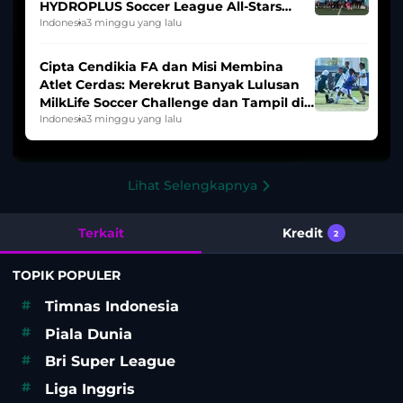
HYDROPLUS Soccer League All-Stars
2025/2026
Indonesia
3 minggu yang lalu
Cipta Cendikia FA dan Misi Membina
Atlet Cerdas: Merekrut Banyak Lulusan
MilkLife Soccer Challenge dan Tampil di
HYDROPLUS Soccer League
Indonesia
3 minggu yang lalu
Lihat Selengkapnya
Terkait
Kredit
2
TOPIK POPULER
#
Timnas Indonesia
#
Piala Dunia
#
Bri Super League
#
Liga Inggris