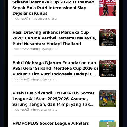
Srikandi Merdeka Cup 2026: Turnamen
Sepak Bola Putri Internasional Siap
Digelar di Kudus
Indonesia
1 minggu yang lalu
Hasil Drawing Srikandi Merdeka Cup
2026: Garuda Pertiwi Bertemu Malaysia,
Putri Nusantara Hadapi Thailand
Indonesia
2 minggu yang lalu
Bakti Olahraga Djarum Foundation dan
PSSI Gelar Srikandi Merdeka Cup 2026 di
Kudus: 2 Tim Putri Indonesia Hadapi 6
Tim Asia
Indonesia
2 minggu yang lalu
Kisah Dua Srikandi HYDROPLUS Soccer
League All-Stars 2025/2026: Asrama,
Sarung Tangan, dan Mimpi yang Tak
Pernah Padam
Indonesia
3 minggu yang lalu
HYDROPLUS Soccer League All-Stars