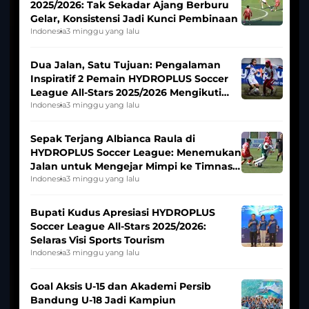
2025/2026: Tak Sekadar Ajang Berburu
Gelar, Konsistensi Jadi Kunci Pembinaan
Indonesia
3 minggu yang lalu
Dua Jalan, Satu Tujuan: Pengalaman
Inspiratif 2 Pemain HYDROPLUS Soccer
League All-Stars 2025/2026 Mengikuti
Seleksi Timnas Indonesia Putri
Indonesia
3 minggu yang lalu
Sepak Terjang Albianca Raula di
HYDROPLUS Soccer League: Menemukan
Jalan untuk Mengejar Mimpi ke Timnas
Indonesia Putri
Indonesia
3 minggu yang lalu
Bupati Kudus Apresiasi HYDROPLUS
Soccer League All-Stars 2025/2026:
Selaras Visi Sports Tourism
Indonesia
3 minggu yang lalu
Goal Aksis U-15 dan Akademi Persib
Bandung U-18 Jadi Kampiun