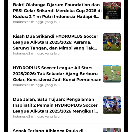
Bakti Olahraga Djarum Foundation dan
PSSI Gelar Srikandi Merdeka Cup 2026 di
Kudus: 2 Tim Putri Indonesia Hadapi 6
Tim Asia
Indonesia
2 minggu yang lalu
Kisah Dua Srikandi HYDROPLUS Soccer
League All-Stars 2025/2026: Asrama,
Sarung Tangan, dan Mimpi yang Tak
Pernah Padam
Indonesia
3 minggu yang lalu
HYDROPLUS Soccer League All-Stars
2025/2026: Tak Sekadar Ajang Berburu
Gelar, Konsistensi Jadi Kunci Pembinaan
Indonesia
3 minggu yang lalu
Dua Jalan, Satu Tujuan: Pengalaman
Inspiratif 2 Pemain HYDROPLUS Soccer
League All-Stars 2025/2026 Mengikuti
Seleksi Timnas Indonesia Putri
Indonesia
3 minggu yang lalu
Sepak Terjang Albianca Raula di