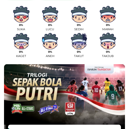
0%
0%
0%
0%
SUKA
LUCU
SEDIH
MARAH
0%
0%
0%
0%
KAGET
ANEH
TAKUT
TAKJUB