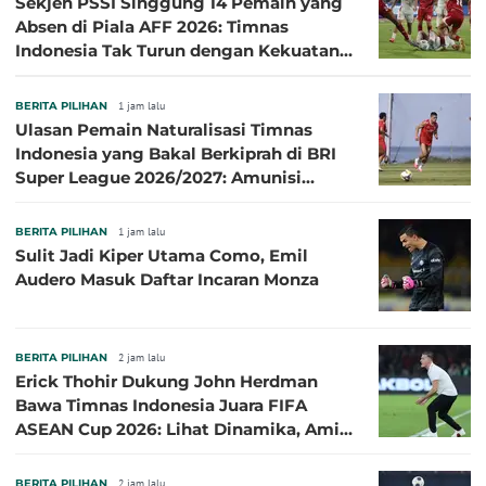
Sekjen PSSI Singgung 14 Pemain yang
Absen di Piala AFF 2026: Timnas
Indonesia Tak Turun dengan Kekuatan
Terbaik
BERITA PILIHAN
1 jam lalu
Ulasan Pemain Naturalisasi Timnas
Indonesia yang Bakal Berkiprah di BRI
Super League 2026/2027: Amunisi
Persib Makin Megah!
BERITA PILIHAN
1 jam lalu
Sulit Jadi Kiper Utama Como, Emil
Audero Masuk Daftar Incaran Monza
BERITA PILIHAN
2 jam lalu
Erick Thohir Dukung John Herdman
Bawa Timnas Indonesia Juara FIFA
ASEAN Cup 2026: Lihat Dinamika, Amit-
Amit Nanti Ada Pemain Cedera
BERITA PILIHAN
2 jam lalu