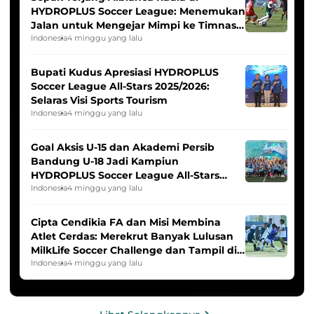
HYDROPLUS Soccer League: Menemukan
Jalan untuk Mengejar Mimpi ke Timnas
Indonesia Putri
Indonesia
4 minggu yang lalu
Bupati Kudus Apresiasi HYDROPLUS
Soccer League All-Stars 2025/2026:
Selaras Visi Sports Tourism
Indonesia
4 minggu yang lalu
Goal Aksis U-15 dan Akademi Persib
Bandung U-18 Jadi Kampiun
HYDROPLUS Soccer League All-Stars
2025/2026
Indonesia
4 minggu yang lalu
Cipta Cendikia FA dan Misi Membina
Atlet Cerdas: Merekrut Banyak Lulusan
MilkLife Soccer Challenge dan Tampil di
HYDROPLUS Soccer League
Indonesia
4 minggu yang lalu