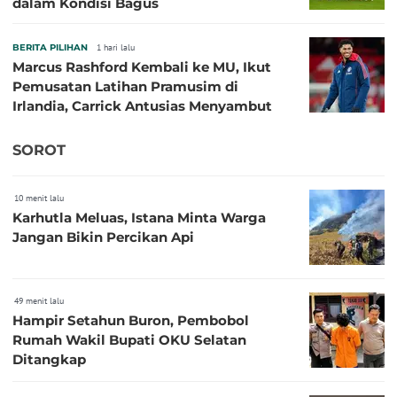
dalam Kondisi Bagus
BERITA PILIHAN
1 hari lalu
Marcus Rashford Kembali ke MU, Ikut
Pemusatan Latihan Pramusim di
Irlandia, Carrick Antusias Menyambut
SOROT
10 menit lalu
Karhutla Meluas, Istana Minta Warga
Jangan Bikin Percikan Api
49 menit lalu
Hampir Setahun Buron, Pembobol
Rumah Wakil Bupati OKU Selatan
Ditangkap