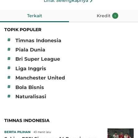
Lihat Selengkapnya
Terkait
Kredit
1
TOPIK POPULER
#
Timnas Indonesia
#
Piala Dunia
#
Bri Super League
#
Liga Inggris
#
Manchester United
#
Bola Bisnis
#
Naturalisasi
TIMNAS INDONESIA
BERITA PILIHAN
43 menit lalu