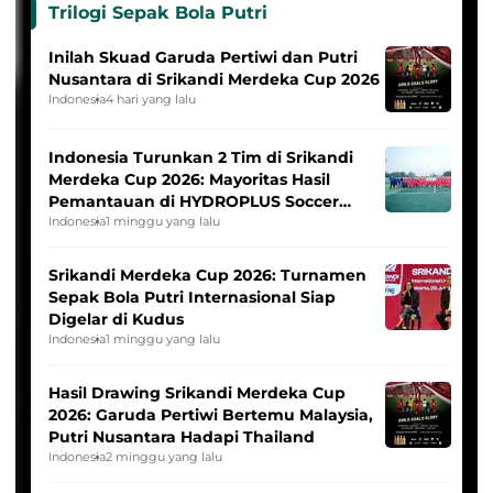
Trilogi Sepak Bola Putri
Inilah Skuad Garuda Pertiwi dan Putri
Nusantara di Srikandi Merdeka Cup 2026
Indonesia
4 hari yang lalu
Indonesia Turunkan 2 Tim di Srikandi
Merdeka Cup 2026: Mayoritas Hasil
Pemantauan di HYDROPLUS Soccer
League
Indonesia
1 minggu yang lalu
Srikandi Merdeka Cup 2026: Turnamen
Sepak Bola Putri Internasional Siap
Digelar di Kudus
Indonesia
1 minggu yang lalu
Hasil Drawing Srikandi Merdeka Cup
2026: Garuda Pertiwi Bertemu Malaysia,
Putri Nusantara Hadapi Thailand
Indonesia
2 minggu yang lalu