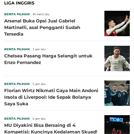
LIGA INGGRIS
BERITA PILIHAN
40 menit lalu
Arsenal Buka Opsi Jual Gabriel
Martinelli, asal Pengganti Sudah
Tersedia
BERITA PILIHAN
3 jam lalu
Chelsea Pasang Harga Selangit untuk
Enzo Fernandez
BERITA PILIHAN
5 jam lalu
Florian Wirtz Nikmati Gaya Main Andoni
Iraola di Liverpool: Ide Sepak Bolanya
Saya Suka
BERITA PILIHAN
6 jam lalu
MU Diyakini Bisa Bersaing di 4
Kompetisi: Kuncinya Kedalaman Skuad!