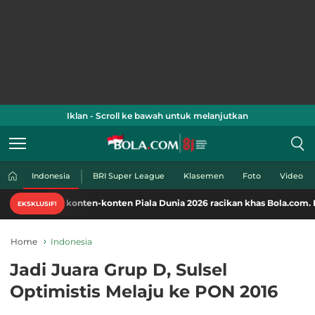
Iklan - Scroll ke bawah untuk melanjutkan
Indonesia
BRI Super League
Klasemen
Foto
Video
ati konten-konten Piala Dunia 2026 racikan khas Bola.com. Klik di sini!
EKSKLUSIF!
Home
Indonesia
Jadi Juara Grup D, Sulsel
Optimistis Melaju ke PON 2016