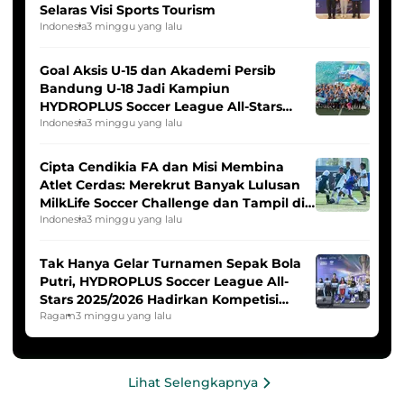
Selaras Visi Sports Tourism
Indonesia
3 minggu yang lalu
Goal Aksis U-15 dan Akademi Persib
Bandung U-18 Jadi Kampiun
HYDROPLUS Soccer League All-Stars
2025/2026
Indonesia
3 minggu yang lalu
Cipta Cendikia FA dan Misi Membina
Atlet Cerdas: Merekrut Banyak Lulusan
MilkLife Soccer Challenge dan Tampil di
HYDROPLUS Soccer League
Indonesia
3 minggu yang lalu
Tak Hanya Gelar Turnamen Sepak Bola
Putri, HYDROPLUS Soccer League All-
Stars 2025/2026 Hadirkan Kompetisi
Band dan Dance
Ragam
3 minggu yang lalu
Lihat Selengkapnya