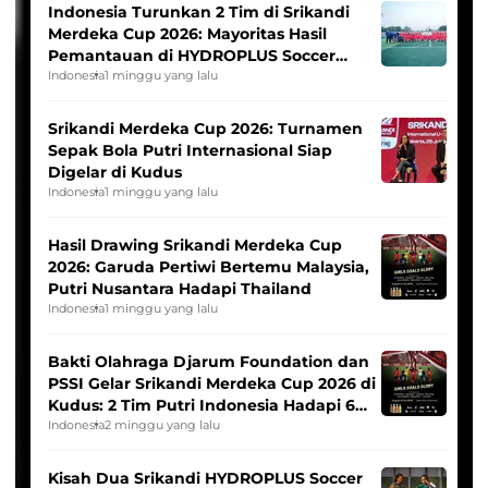
Indonesia Turunkan 2 Tim di Srikandi
Merdeka Cup 2026: Mayoritas Hasil
Pemantauan di HYDROPLUS Soccer
League
Indonesia
1 minggu yang lalu
Srikandi Merdeka Cup 2026: Turnamen
Sepak Bola Putri Internasional Siap
Digelar di Kudus
Indonesia
1 minggu yang lalu
Hasil Drawing Srikandi Merdeka Cup
2026: Garuda Pertiwi Bertemu Malaysia,
Putri Nusantara Hadapi Thailand
Indonesia
1 minggu yang lalu
Bakti Olahraga Djarum Foundation dan
PSSI Gelar Srikandi Merdeka Cup 2026 di
Kudus: 2 Tim Putri Indonesia Hadapi 6
Tim Asia
Indonesia
2 minggu yang lalu
Kisah Dua Srikandi HYDROPLUS Soccer