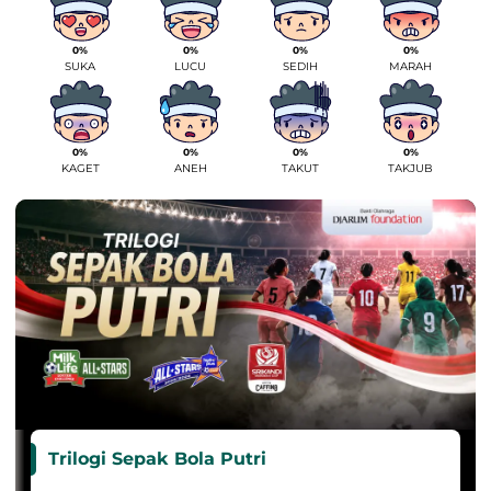
0%
0%
0%
0%
SUKA
LUCU
SEDIH
MARAH
0%
0%
0%
0%
KAGET
ANEH
TAKUT
TAKJUB
Trilogi Sepak Bola Putri