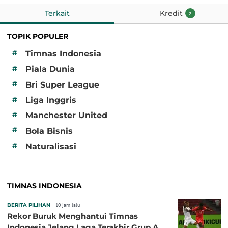
Terkait
Kredit
2
TOPIK POPULER
#
Timnas Indonesia
#
Piala Dunia
#
Bri Super League
#
Liga Inggris
#
Manchester United
#
Bola Bisnis
#
Naturalisasi
TIMNAS INDONESIA
BERITA PILIHAN
10 jam lalu
Rekor Buruk Menghantui Timnas
Indonesia Jelang Laga Terakhir Grup A