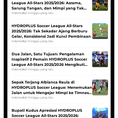
League All-Stars 2025/2026: Asrama,
Sarung Tangan, dan Mimpi yang Tak
Pernah Padam
Indonesia
2 minggu yang lalu
HYDROPLUS Soccer League All-Stars
2025/2026: Tak Sekadar Ajang Berburu
Gelar, Konsistensi Jadi Kunci Pembinaan
Indonesia
2 minggu yang lalu
Dua Jalan, Satu Tujuan: Pengalaman
Inspiratif 2 Pemain HYDROPLUS Soccer
League All-Stars 2025/2026 Mengikuti
Seleksi Timnas Indonesia Putri
Indonesia
2 minggu yang lalu
Sepak Terjang Albianca Raula di
HYDROPLUS Soccer League: Menemukan
Jalan untuk Mengejar Mimpi ke Timnas
Indonesia Putri
Indonesia
3 minggu yang lalu
Bupati Kudus Apresiasi HYDROPLUS
Soccer League All-Stars 2025/2026: