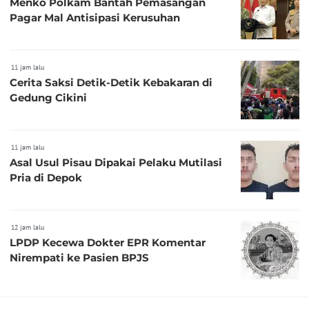
Menko Polkam Bantah Pemasangan
Pagar Mal Antisipasi Kerusuhan
11 jam lalu
Cerita Saksi Detik-Detik Kebakaran di
Gedung Cikini
11 jam lalu
Asal Usul Pisau Dipakai Pelaku Mutilasi
Pria di Depok
12 jam lalu
LPDP Kecewa Dokter EPR Komentar
Nirempati ke Pasien BPJS