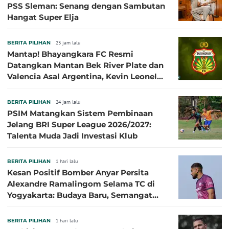
PSS Sleman: Senang dengan Sambutan
Hangat Super Elja
BERITA PILIHAN
23 jam lalu
Mantap! Bhayangkara FC Resmi
Datangkan Mantan Bek River Plate dan
Valencia Asal Argentina, Kevin Leonel
Sibille
BERITA PILIHAN
24 jam lalu
PSIM Matangkan Sistem Pembinaan
Jelang BRI Super League 2026/2027:
Talenta Muda Jadi Investasi Klub
BERITA PILIHAN
1 hari lalu
Kesan Positif Bomber Anyar Persita
Alexandre Ramalingom Selama TC di
Yogyakarta: Budaya Baru, Semangat
Baru!
BERITA PILIHAN
1 hari lalu