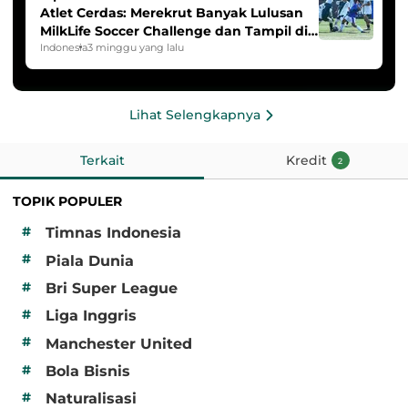
Atlet Cerdas: Merekrut Banyak Lulusan
MilkLife Soccer Challenge dan Tampil di
HYDROPLUS Soccer League
Indonesia
3 minggu yang lalu
Lihat Selengkapnya
Terkait
Kredit
2
TOPIK POPULER
#
Timnas Indonesia
#
Piala Dunia
#
Bri Super League
#
Liga Inggris
#
Manchester United
#
Bola Bisnis
#
Naturalisasi