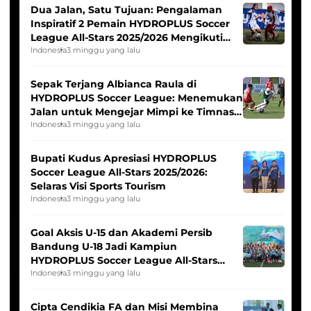
Dua Jalan, Satu Tujuan: Pengalaman
Inspiratif 2 Pemain HYDROPLUS Soccer
League All-Stars 2025/2026 Mengikuti
Seleksi Timnas Indonesia Putri
Indonesia
3 minggu yang lalu
Sepak Terjang Albianca Raula di
HYDROPLUS Soccer League: Menemukan
Jalan untuk Mengejar Mimpi ke Timnas
Indonesia Putri
Indonesia
3 minggu yang lalu
Bupati Kudus Apresiasi HYDROPLUS
Soccer League All-Stars 2025/2026:
Selaras Visi Sports Tourism
Indonesia
3 minggu yang lalu
Goal Aksis U-15 dan Akademi Persib
Bandung U-18 Jadi Kampiun
HYDROPLUS Soccer League All-Stars
2025/2026
Indonesia
3 minggu yang lalu
Cipta Cendikia FA dan Misi Membina