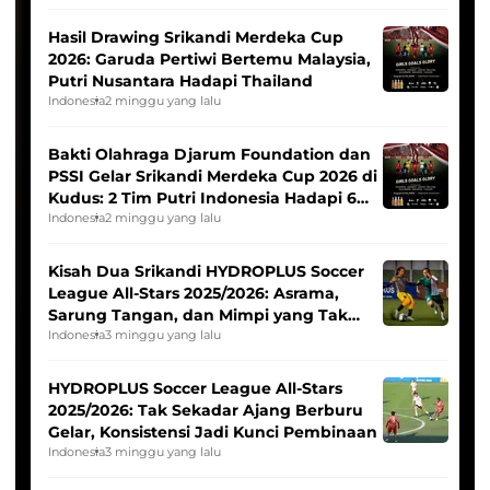
Hasil Drawing Srikandi Merdeka Cup
2026: Garuda Pertiwi Bertemu Malaysia,
Putri Nusantara Hadapi Thailand
Indonesia
2 minggu yang lalu
Bakti Olahraga Djarum Foundation dan
PSSI Gelar Srikandi Merdeka Cup 2026 di
Kudus: 2 Tim Putri Indonesia Hadapi 6
Tim Asia
Indonesia
2 minggu yang lalu
Kisah Dua Srikandi HYDROPLUS Soccer
League All-Stars 2025/2026: Asrama,
Sarung Tangan, dan Mimpi yang Tak
Pernah Padam
Indonesia
3 minggu yang lalu
HYDROPLUS Soccer League All-Stars
2025/2026: Tak Sekadar Ajang Berburu
Gelar, Konsistensi Jadi Kunci Pembinaan
Indonesia
3 minggu yang lalu