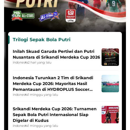
Trilogi Sepak Bola Putri
Inilah Skuad Garuda Pertiwi dan Putri
Nusantara di Srikandi Merdeka Cup 2026
Indonesia
2 hari yang lalu
Indonesia Turunkan 2 Tim di Srikandi
Merdeka Cup 2026: Mayoritas Hasil
Pemantauan di HYDROPLUS Soccer
League
Indonesia
1 minggu yang lalu
Srikandi Merdeka Cup 2026: Turnamen
Sepak Bola Putri Internasional Siap
Digelar di Kudus
Indonesia
1 minggu yang lalu