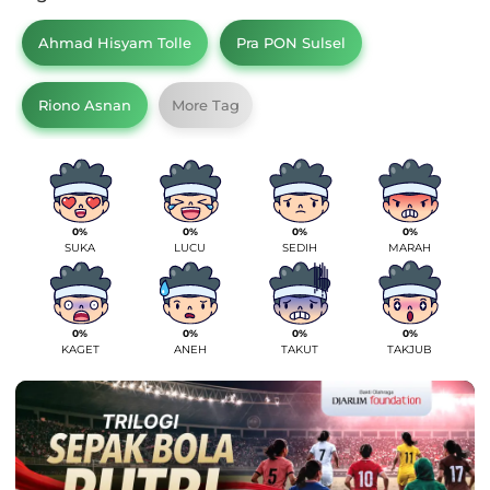
Ahmad Hisyam Tolle
Pra PON Sulsel
Riono Asnan
More Tag
0%
0%
0%
0%
SUKA
LUCU
SEDIH
MARAH
0%
0%
0%
0%
KAGET
ANEH
TAKUT
TAKJUB