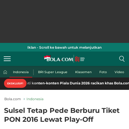
Iklan - Scroll ke bawah untuk melanjutkan
Indonesia
BRI Super League
Klasemen
Foto
Video
kmati konten-konten Piala Dunia 2026 racikan khas Bola.com. Klik di sin
EKSKLUSIF!
Bola.com
Indonesia
Sulsel Tetap Pede Berburu Tiket
PON 2016 Lewat Play-Off