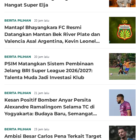
Hangat Super Elja
BERITA PILIHAN
20 jam lalu
Mantap! Bhayangkara FC Resmi
Datangkan Mantan Bek River Plate dan
Valencia Asal Argentina, Kevin Leonel
Sibille
BERITA PILIHAN
20 jam lalu
PSIM Matangkan Sistem Pembinaan
Jelang BRI Super League 2026/2027:
Talenta Muda Jadi Investasi Klub
BERITA PILIHAN
21 jam lalu
Kesan Positif Bomber Anyar Persita
Alexandre Ramalingom Selama TC di
Yogyakarta: Budaya Baru, Semangat
Baru!
BERITA PILIHAN
23 jam lalu
Ambisi Besar Carlos Pena Terkait Target