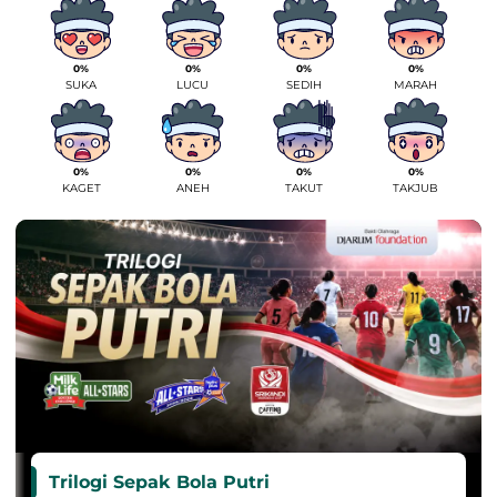
0%
0%
0%
0%
SUKA
LUCU
SEDIH
MARAH
0%
0%
0%
0%
KAGET
ANEH
TAKUT
TAKJUB
Trilogi Sepak Bola Putri