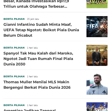
Besar, Kanada Investasikan Rp17,9
Triliun untuk Olahraga Terbesar
Sepanjang Sejarah
BERITA PILIHAN
23 jam lalu
Gianni Infantino Sudah Minta Maaf,
UEFA Tetap Ngotot: Boikot Piala Dunia
Belum Dicabut
BERITA PILIHAN
1 hari lalu
Spanyol Tak Mau Kalah dari Maroko,
Ngotot Jadi Tuan Rumah Final Piala
Dunia 2030
BERITA PILIHAN
1 hari lalu
Thomas Muller Menilai MLS Makin
Bergengsi Berkat Piala Dunia 2026
BERITA PILIHAN
1 hari lalu
Argentina Jadikan Tanggal