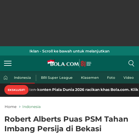
Iklan - Scroll ke bawah untuk melanjutkan
Indonesia
BRI Super League
Klasemen
Foto
Video
konten-konten Piala Dunia 2026 racikan khas Bola.com. Klik di sini!
EKSKLUSIF!
Home
Indonesia
Robert Alberts Puas PSM Tahan
Imbang Persija di Bekasi