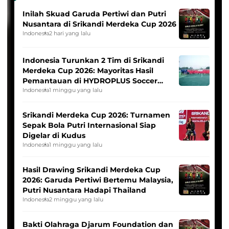
Inilah Skuad Garuda Pertiwi dan Putri
Nusantara di Srikandi Merdeka Cup 2026
Indonesia
2 hari yang lalu
Indonesia Turunkan 2 Tim di Srikandi
Merdeka Cup 2026: Mayoritas Hasil
Pemantauan di HYDROPLUS Soccer
League
Indonesia
1 minggu yang lalu
Srikandi Merdeka Cup 2026: Turnamen
Sepak Bola Putri Internasional Siap
Digelar di Kudus
Indonesia
1 minggu yang lalu
Hasil Drawing Srikandi Merdeka Cup
2026: Garuda Pertiwi Bertemu Malaysia,
Putri Nusantara Hadapi Thailand
Indonesia
2 minggu yang lalu
Bakti Olahraga Djarum Foundation dan