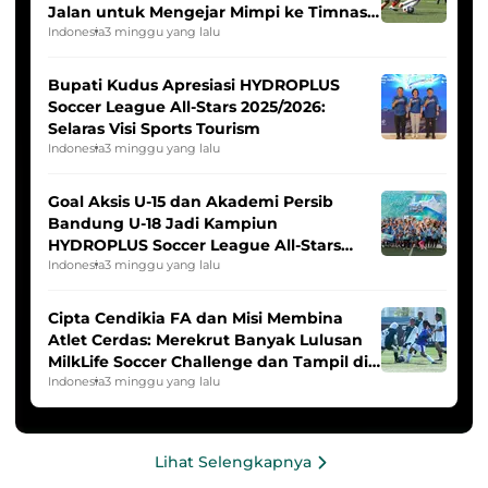
Jalan untuk Mengejar Mimpi ke Timnas
Indonesia Putri
Indonesia
3 minggu yang lalu
Bupati Kudus Apresiasi HYDROPLUS
Soccer League All-Stars 2025/2026:
Selaras Visi Sports Tourism
Indonesia
3 minggu yang lalu
Goal Aksis U-15 dan Akademi Persib
Bandung U-18 Jadi Kampiun
HYDROPLUS Soccer League All-Stars
2025/2026
Indonesia
3 minggu yang lalu
Cipta Cendikia FA dan Misi Membina
Atlet Cerdas: Merekrut Banyak Lulusan
MilkLife Soccer Challenge dan Tampil di
HYDROPLUS Soccer League
Indonesia
3 minggu yang lalu
Lihat Selengkapnya