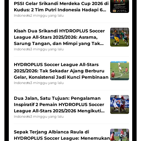
PSSI Gelar Srikandi Merdeka Cup 2026 di
Kudus: 2 Tim Putri Indonesia Hadapi 6
Tim Asia
Indonesia
2 minggu yang lalu
Kisah Dua Srikandi HYDROPLUS Soccer
League All-Stars 2025/2026: Asrama,
Sarung Tangan, dan Mimpi yang Tak
Pernah Padam
Indonesia
3 minggu yang lalu
HYDROPLUS Soccer League All-Stars
2025/2026: Tak Sekadar Ajang Berburu
Gelar, Konsistensi Jadi Kunci Pembinaan
Indonesia
3 minggu yang lalu
Dua Jalan, Satu Tujuan: Pengalaman
Inspiratif 2 Pemain HYDROPLUS Soccer
League All-Stars 2025/2026 Mengikuti
Seleksi Timnas Indonesia Putri
Indonesia
3 minggu yang lalu
Sepak Terjang Albianca Raula di
HYDROPLUS Soccer League: Menemukan