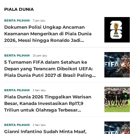
PIALA DUNIA
BERITA PILIHAN
7 jam lalu
Dokumen Polisi Ungkap Ancaman
Keamanan Mengerikan di Piala Dunia
2026, Messi hingga Ronaldo Jadi
Sasaran
BERITA PILIHAN
18 jam lalu
5 Turnamen FIFA dalam Setahun ke
Depan yang Terancam Diboikot UEFA:
Piala Dunia Putri 2027 di Brasil Paling
Besar
BERITA PILIHAN
2 hari lalu
Piala Dunia 2026 Tinggalkan Warisan
Besar, Kanada Investasikan Rp17,9
Triliun untuk Olahraga Terbesar
Sepanjang Sejarah
BERITA PILIHAN
2 hari lalu
Gianni Infantino Sudah Minta Maaf,