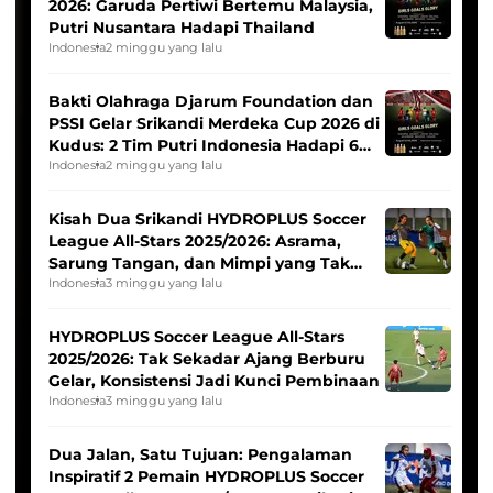
2026: Garuda Pertiwi Bertemu Malaysia,
Putri Nusantara Hadapi Thailand
Indonesia
2 minggu yang lalu
Bakti Olahraga Djarum Foundation dan
PSSI Gelar Srikandi Merdeka Cup 2026 di
Kudus: 2 Tim Putri Indonesia Hadapi 6
Tim Asia
Indonesia
2 minggu yang lalu
Kisah Dua Srikandi HYDROPLUS Soccer
League All-Stars 2025/2026: Asrama,
Sarung Tangan, dan Mimpi yang Tak
Pernah Padam
Indonesia
3 minggu yang lalu
HYDROPLUS Soccer League All-Stars
2025/2026: Tak Sekadar Ajang Berburu
Gelar, Konsistensi Jadi Kunci Pembinaan
Indonesia
3 minggu yang lalu
Dua Jalan, Satu Tujuan: Pengalaman
Inspiratif 2 Pemain HYDROPLUS Soccer