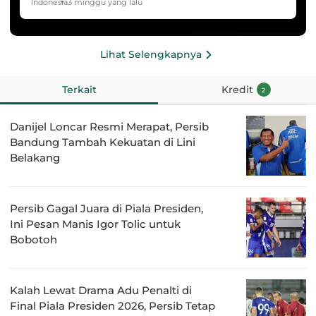
HYDROPLUS Soccer League
Indonesia
3 minggu yang lalu
Lihat Selengkapnya
Terkait
Kredit
2
Danijel Loncar Resmi Merapat, Persib
Bandung Tambah Kekuatan di Lini
Belakang
Persib Gagal Juara di Piala Presiden,
Ini Pesan Manis Igor Tolic untuk
Bobotoh
Kalah Lewat Drama Adu Penalti di
Final Piala Presiden 2026, Persib Tetap