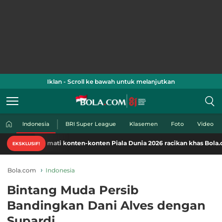
Iklan - Scroll ke bawah untuk melanjutkan
Indonesia
BRI Super League
Klasemen
Foto
Video
Nikmati konten-konten Piala Dunia 2026 racikan khas Bola.com. Klik di 
EKSKLUSIF!
Bola.com
Indonesia
Bintang Muda Persib
Bandingkan Dani Alves dengan
Supardi