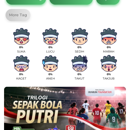
More Tag
0%
0%
0%
0%
SUKA
LUCU
SEDIH
MARAH
0%
0%
0%
0%
KAGET
ANEH
TAKUT
TAKJUB