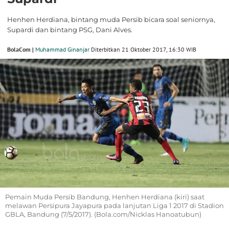
Henhen Herdiana, bintang muda Persib bicara soal seniornya,
Supardi dan bintang PSG, Dani Alves.
BolaCom |
Muhammad Ginanjar
Diterbitkan 21 Oktober 2017, 16:30 WIB
Pemain Muda Persib Bandung, Henhen Herdiana (kiri) saat
melawan Persipura Jayapura pada lanjutan Liga 1 2017 di Stadion
GBLA, Bandung (7/5/2017). (Bola.com/Nicklas Hanoatubun)