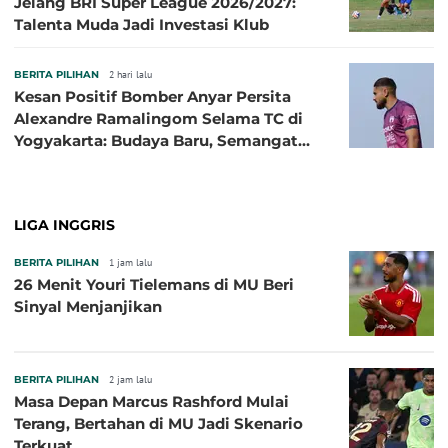
Jelang BRI Super League 2026/2027:
Talenta Muda Jadi Investasi Klub
BERITA PILIHAN
2 hari lalu
Kesan Positif Bomber Anyar Persita
Alexandre Ramalingom Selama TC di
Yogyakarta: Budaya Baru, Semangat
Baru!
LIGA INGGRIS
BERITA PILIHAN
1 jam lalu
26 Menit Youri Tielemans di MU Beri
Sinyal Menjanjikan
BERITA PILIHAN
2 jam lalu
Masa Depan Marcus Rashford Mulai
Terang, Bertahan di MU Jadi Skenario
Terkuat