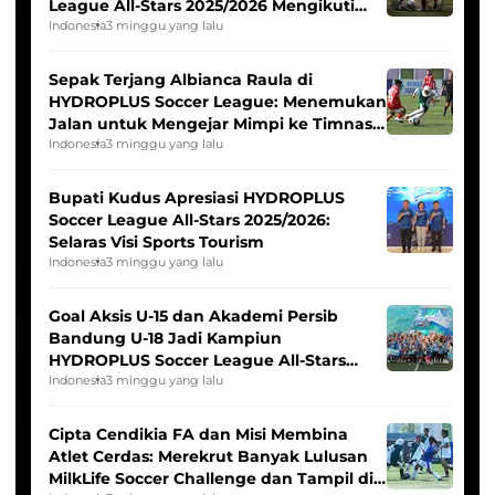
League All-Stars 2025/2026 Mengikuti
Seleksi Timnas Indonesia Putri
Indonesia
3 minggu yang lalu
Sepak Terjang Albianca Raula di
HYDROPLUS Soccer League: Menemukan
Jalan untuk Mengejar Mimpi ke Timnas
Indonesia Putri
Indonesia
3 minggu yang lalu
Bupati Kudus Apresiasi HYDROPLUS
Soccer League All-Stars 2025/2026:
Selaras Visi Sports Tourism
Indonesia
3 minggu yang lalu
Goal Aksis U-15 dan Akademi Persib
Bandung U-18 Jadi Kampiun
HYDROPLUS Soccer League All-Stars
2025/2026
Indonesia
3 minggu yang lalu
Cipta Cendikia FA dan Misi Membina
Atlet Cerdas: Merekrut Banyak Lulusan
MilkLife Soccer Challenge dan Tampil di