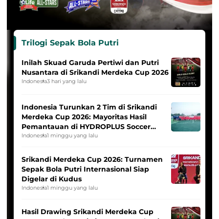
Trilogi Sepak Bola Putri
Inilah Skuad Garuda Pertiwi dan Putri
Nusantara di Srikandi Merdeka Cup 2026
Indonesia
3 hari yang lalu
Indonesia Turunkan 2 Tim di Srikandi
Merdeka Cup 2026: Mayoritas Hasil
Pemantauan di HYDROPLUS Soccer
League
Indonesia
1 minggu yang lalu
Srikandi Merdeka Cup 2026: Turnamen
Sepak Bola Putri Internasional Siap
Digelar di Kudus
Indonesia
1 minggu yang lalu
Hasil Drawing Srikandi Merdeka Cup