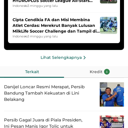
HYDROPLUS Soccer League All-Stars
2025/2026
Indonesia
3 minggu yang lalu
Cipta Cendikia FA dan Misi Membina
Atlet Cerdas: Merekrut Banyak Lulusan
MilkLife Soccer Challenge dan Tampil di
HYDROPLUS Soccer League
Indonesia
3 minggu yang lalu
Lihat Selengkapnya
Terkait
Kredit
3
Danijel Loncar Resmi Merapat, Persib
Bandung Tambah Kekuatan di Lini
Belakang
Persib Gagal Juara di Piala Presiden,
Ini Pesan Manis Igor Tolic untuk