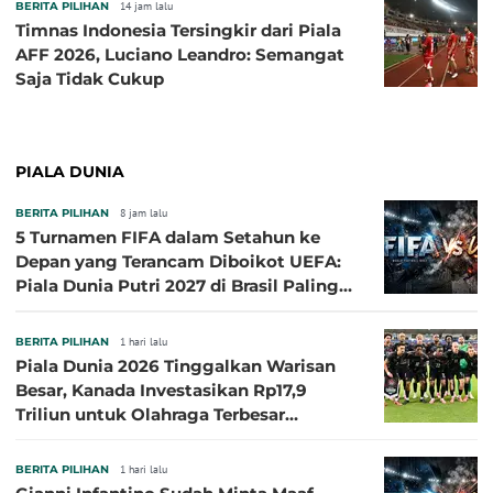
BERITA PILIHAN
14 jam lalu
Timnas Indonesia Tersingkir dari Piala
AFF 2026, Luciano Leandro: Semangat
Saja Tidak Cukup
PIALA DUNIA
BERITA PILIHAN
8 jam lalu
5 Turnamen FIFA dalam Setahun ke
Depan yang Terancam Diboikot UEFA:
Piala Dunia Putri 2027 di Brasil Paling
Besar
BERITA PILIHAN
1 hari lalu
Piala Dunia 2026 Tinggalkan Warisan
Besar, Kanada Investasikan Rp17,9
Triliun untuk Olahraga Terbesar
Sepanjang Sejarah
BERITA PILIHAN
1 hari lalu