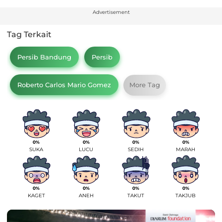
Advertisement
Tag Terkait
Persib Bandung
Persib
Roberto Carlos Mario Gomez
More Tag
0%
0%
0%
0%
SUKA
LUCU
SEDIH
MARAH
0%
0%
0%
0%
KAGET
ANEH
TAKUT
TAKJUB