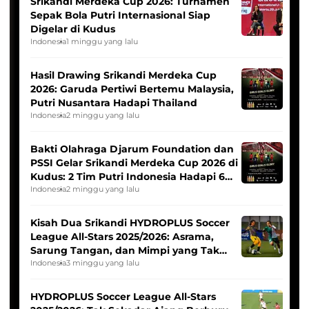
Srikandi Merdeka Cup 2026: Turnamen
Sepak Bola Putri Internasional Siap
Digelar di Kudus
Indonesia
1 minggu yang lalu
Hasil Drawing Srikandi Merdeka Cup
2026: Garuda Pertiwi Bertemu Malaysia,
Putri Nusantara Hadapi Thailand
Indonesia
2 minggu yang lalu
Bakti Olahraga Djarum Foundation dan
PSSI Gelar Srikandi Merdeka Cup 2026 di
Kudus: 2 Tim Putri Indonesia Hadapi 6
Tim Asia
Indonesia
2 minggu yang lalu
Kisah Dua Srikandi HYDROPLUS Soccer
League All-Stars 2025/2026: Asrama,
Sarung Tangan, dan Mimpi yang Tak
Pernah Padam
Indonesia
3 minggu yang lalu
HYDROPLUS Soccer League All-Stars