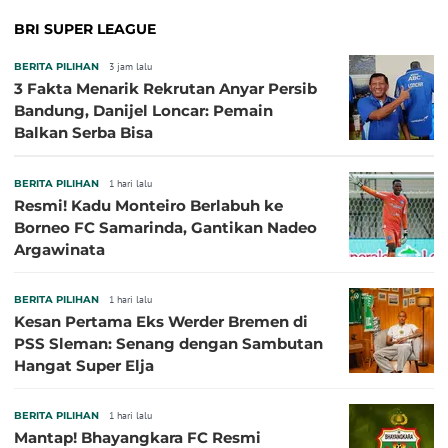
BRI SUPER LEAGUE
BERITA PILIHAN
3 jam lalu
3 Fakta Menarik Rekrutan Anyar Persib
Bandung, Danijel Loncar: Pemain
Balkan Serba Bisa
BERITA PILIHAN
1 hari lalu
Resmi! Kadu Monteiro Berlabuh ke
Borneo FC Samarinda, Gantikan Nadeo
Argawinata
BERITA PILIHAN
1 hari lalu
Kesan Pertama Eks Werder Bremen di
PSS Sleman: Senang dengan Sambutan
Hangat Super Elja
BERITA PILIHAN
1 hari lalu
Mantap! Bhayangkara FC Resmi