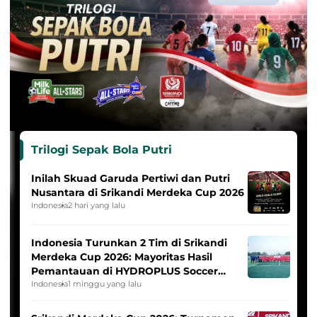
Trilogi Sepak Bola Putri
Inilah Skuad Garuda Pertiwi dan Putri
Nusantara di Srikandi Merdeka Cup 2026
Indonesia
2 hari yang lalu
Indonesia Turunkan 2 Tim di Srikandi
Merdeka Cup 2026: Mayoritas Hasil
Pemantauan di HYDROPLUS Soccer
League
Indonesia
1 minggu yang lalu