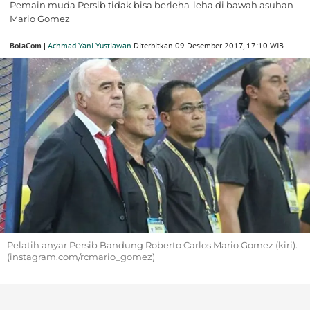
Pemain muda Persib tidak bisa berleha-leha di bawah asuhan
Mario Gomez
BolaCom |
Achmad Yani Yustiawan
Diterbitkan 09 Desember 2017, 17:10 WIB
Pelatih anyar Persib Bandung Roberto Carlos Mario Gomez (kiri).
(instagram.com/rcmario_gomez)