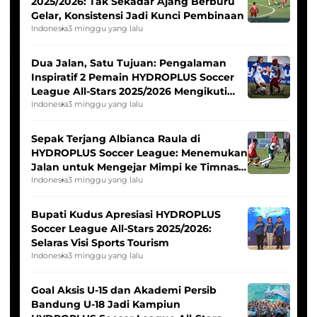
2025/2026: Tak Sekadar Ajang Berburu
Gelar, Konsistensi Jadi Kunci Pembinaan
Indonesia
3 minggu yang lalu
Dua Jalan, Satu Tujuan: Pengalaman
Inspiratif 2 Pemain HYDROPLUS Soccer
League All-Stars 2025/2026 Mengikuti
Seleksi Timnas Indonesia Putri
Indonesia
3 minggu yang lalu
Sepak Terjang Albianca Raula di
HYDROPLUS Soccer League: Menemukan
Jalan untuk Mengejar Mimpi ke Timnas
Indonesia Putri
Indonesia
3 minggu yang lalu
Bupati Kudus Apresiasi HYDROPLUS
Soccer League All-Stars 2025/2026:
Selaras Visi Sports Tourism
Indonesia
3 minggu yang lalu
Goal Aksis U-15 dan Akademi Persib
Bandung U-18 Jadi Kampiun