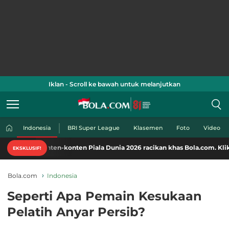
Iklan - Scroll ke bawah untuk melanjutkan
Indonesia
BRI Super League
Klasemen
Foto
Video
onten-konten Piala Dunia 2026 racikan khas Bola.com. Klik di sini!
EKSKLUSIF!
Bola.com
Indonesia
Seperti Apa Pemain Kesukaan
Pelatih Anyar Persib?