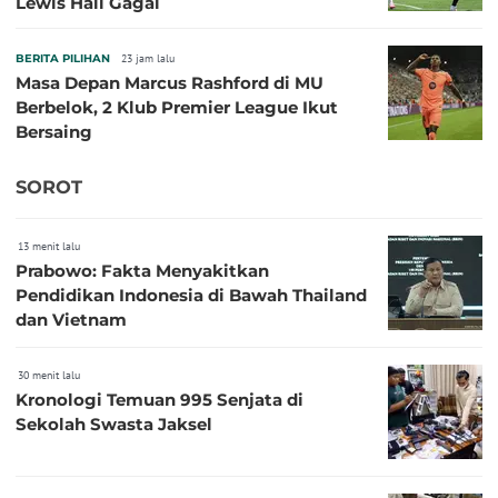
Lewis Hall Gagal
BERITA PILIHAN
23 jam lalu
Masa Depan Marcus Rashford di MU
Berbelok, 2 Klub Premier League Ikut
Bersaing
SOROT
13 menit lalu
Prabowo: Fakta Menyakitkan
Pendidikan Indonesia di Bawah Thailand
dan Vietnam
30 menit lalu
Kronologi Temuan 995 Senjata di
Sekolah Swasta Jaksel