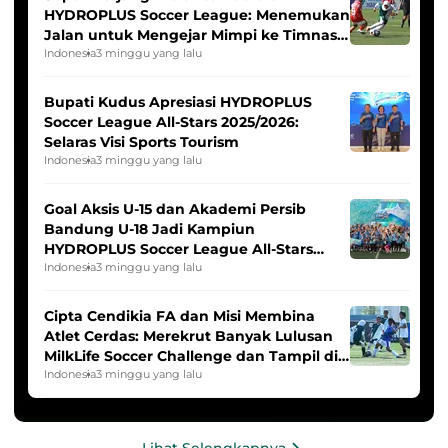
HYDROPLUS Soccer League: Menemukan
Jalan untuk Mengejar Mimpi ke Timnas
Indonesia Putri
Indonesia
3 minggu yang lalu
Bupati Kudus Apresiasi HYDROPLUS
Soccer League All-Stars 2025/2026:
Selaras Visi Sports Tourism
Indonesia
3 minggu yang lalu
Goal Aksis U-15 dan Akademi Persib
Bandung U-18 Jadi Kampiun
HYDROPLUS Soccer League All-Stars
2025/2026
Indonesia
3 minggu yang lalu
Cipta Cendikia FA dan Misi Membina
Atlet Cerdas: Merekrut Banyak Lulusan
MilkLife Soccer Challenge dan Tampil di
HYDROPLUS Soccer League
Indonesia
3 minggu yang lalu