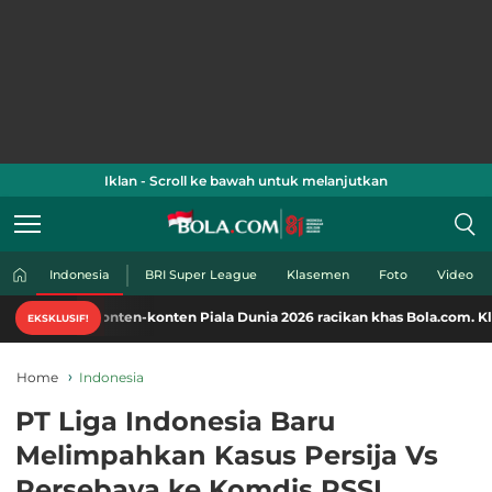
Iklan - Scroll ke bawah untuk melanjutkan
Indonesia
BRI Super League
Klasemen
Foto
Video
ti konten-konten Piala Dunia 2026 racikan khas Bola.com. Klik di sini!
EKSKLUSIF!
Home
Indonesia
PT Liga Indonesia Baru
Melimpahkan Kasus Persija Vs
Persebaya ke Komdis PSSI