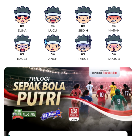
0%
0%
0%
0%
SUKA
LUCU
SEDIH
MARAH
0%
0%
0%
0%
KAGET
ANEH
TAKUT
TAKJUB