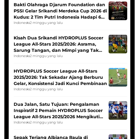
Bakti Olahraga Djarum Foundation dan
PSSI Gelar Srikandi Merdeka Cup 2026 di
Kudus: 2 Tim Putri Indonesia Hadapi 6
Tim Asia
Indonesia
2 minggu yang lalu
Kisah Dua Srikandi HYDROPLUS Soccer
League All-Stars 2025/2026: Asrama,
Sarung Tangan, dan Mimpi yang Tak
Pernah Padam
Indonesia
2 minggu yang lalu
HYDROPLUS Soccer League All-Stars
2025/2026: Tak Sekadar Ajang Berburu
Gelar, Konsistensi Jadi Kunci Pembinaan
Indonesia
2 minggu yang lalu
Dua Jalan, Satu Tujuan: Pengalaman
Inspiratif 2 Pemain HYDROPLUS Soccer
League All-Stars 2025/2026 Mengikuti
Seleksi Timnas Indonesia Putri
Indonesia
2 minggu yang lalu
Sepak Terjang Albianca Raula di