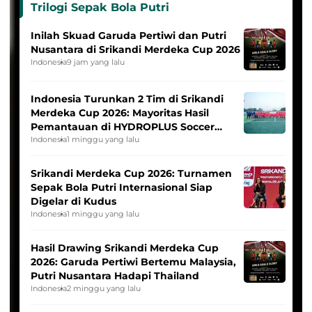
Trilogi Sepak Bola Putri
Inilah Skuad Garuda Pertiwi dan Putri
Nusantara di Srikandi Merdeka Cup 2026
Indonesia
9 jam yang lalu
Indonesia Turunkan 2 Tim di Srikandi
Merdeka Cup 2026: Mayoritas Hasil
Pemantauan di HYDROPLUS Soccer
League
Indonesia
1 minggu yang lalu
Srikandi Merdeka Cup 2026: Turnamen
Sepak Bola Putri Internasional Siap
Digelar di Kudus
Indonesia
1 minggu yang lalu
Hasil Drawing Srikandi Merdeka Cup
2026: Garuda Pertiwi Bertemu Malaysia,
Putri Nusantara Hadapi Thailand
Indonesia
2 minggu yang lalu