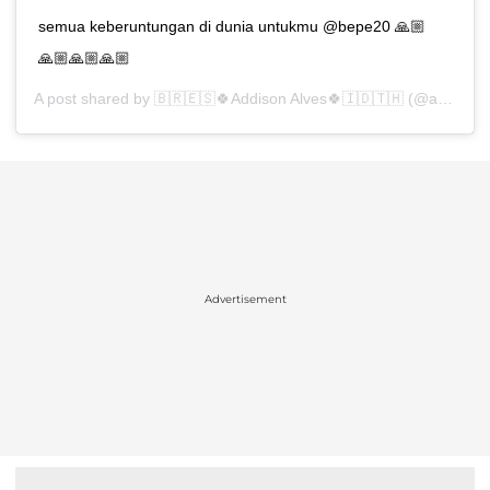
semua keberuntungan di dunia untukmu @bepe20 🙏🏼
🙏🏼🙏🏼🙏🏼
A post shared by
🇧🇷🇪🇸🍀Addison Alves🍀🇮🇩🇹🇭
(@addisonalves) on
Advertisement