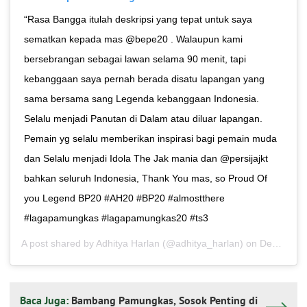
“Rasa Bangga itulah deskripsi yang tepat untuk saya
sematkan kepada mas @bepe20 . Walaupun kami
bersebrangan sebagai lawan selama 90 menit, tapi
kebanggaan saya pernah berada disatu lapangan yang
sama bersama sang Legenda kebanggaan Indonesia.
Selalu menjadi Panutan di Dalam atau diluar lapangan.
Pemain yg selalu memberikan inspirasi bagi pemain muda
dan Selalu menjadi Idola The Jak mania dan @persijajkt
bahkan seluruh Indonesia, Thank You mas, so Proud Of
you Legend BP20 #AH20 #BP20 #almostthere
#lagapamungkas #lagapamungkas20 #ts3
A post shared by
Adhitya Harlan
(@adhitya_harlan) on
Dec 17, 2019 at 2:51am PST
Baca Juga:
Bambang Pamungkas, Sosok Penting di