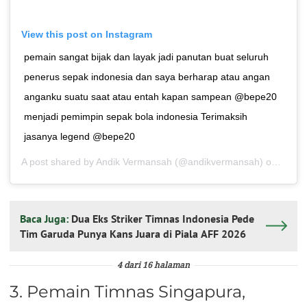
View this post on Instagram
pemain sangat bijak dan layak jadi panutan buat seluruh
penerus sepak indonesia dan saya berharap atau angan
anganku suatu saat atau entah kapan sampean @bepe20
menjadi pemimpin sepak bola indonesia Terimaksih
jasanya legend @bepe20
A post shared by
Andik Vermansah
(@andikvermansah) on
Dec 1
Baca Juga:
Dua Eks Striker Timnas Indonesia Pede
Tim Garuda Punya Kans Juara di Piala AFF 2026
4 dari 16 halaman
3. Pemain Timnas Singapura,