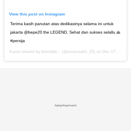
View this post on Instagram
Terima kasih panutan atas dedikasinya selama ini untuk
jakarta @bepe20 the LEGEND. Sehat dan sukses selallu 🙏
#persija
A post shared by
bismillah...
(@amarzukih_25) on
Dec 17, 2019 at 6:04am PST
Advertisement