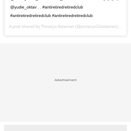
@yudie_oktav . . #antiretiredretiredclub
#antiretiredretiredclub #antiretiredretiredclub
A post shared by
Ponaryo Astaman
(@ponaryo11astaman) on
De
Advertisement