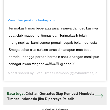
View this post on Instagram
Terimakasih mas bepe atas jasa jasanya dan dedikasinya
buat club maupun di timnas dan Terimakasih telah
menginspirasi kami semua pemain sepak bola Indonesia
Smoga sehat trus sukses terus dimanapun mas bepe
berada ..bangga pernah bermain satu lapangan meskipun
sebagai lawan #legend 🙏🏻🙏🏻 @bepe20
A post shared by
Evan Dimas Darmono
(@evhandimas) on
Dec 1
Baca Juga:
Cristian Gonzales Siap Kembali Membela
Timnas Indonesia jika Dipercaya Pelatih