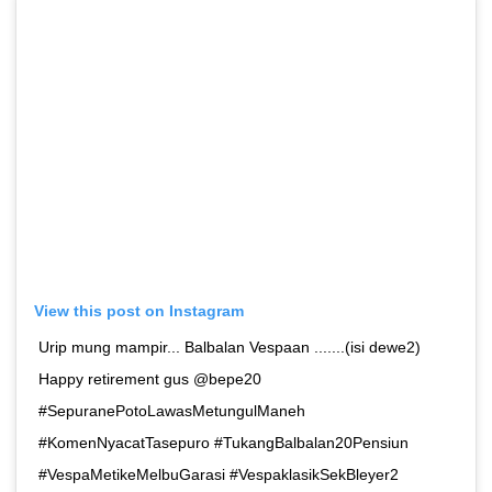
View this post on Instagram
Urip mung mampir... Balbalan Vespaan .......(isi dewe2)
Happy retirement gus @bepe20
#SepuranePotoLawasMetungulManeh
#KomenNyacatTasepuro #TukangBalbalan20Pensiun
#VespaMetikeMelbuGarasi #VespaklasikSekBleyer2