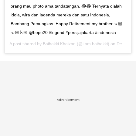
orang mau photo ama tandatangan. 😂😂 Ternyata dialah
idola, wira dan lagenda mereka dan satu Indonesia,
Bambang Pamungkas. Happy Retirement my brother 🤜🏼
🤛🏼👆🏼 @bepe20 #legend #persijajakarta #indonesia
A post shared by
Baihakki Khaizan
(@i.am.baihakki) on
Dec 17, 2019 at 12:40pm PST
Advertisement