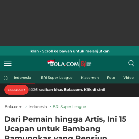
Iklan - Scroll ke bawah untuk melanjutkan
Indonesia
BRI Super League
Klasemen
Foto
Video
ia 2026 racikan khas Bola.com. Klik di sini!
EKSKLUSIF!
Bola.com
Indonesia
BRI Super League
Dari Pemain hingga Artis, Ini 15
Ucapan untuk Bambang
Pamungkas yang Pensiun