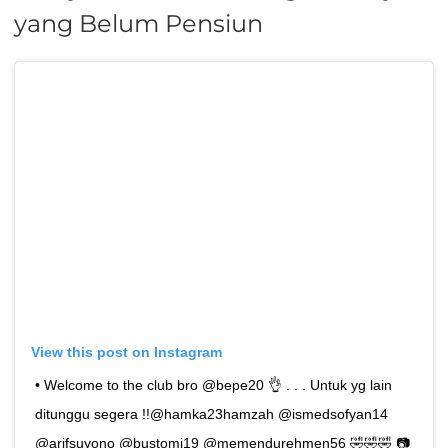
yang Belum Pensiun
View this post on Instagram
• Welcome to the club bro @bepe20 👌 . . . Untuk yg lain
ditunggu segera !!@hamka23hamzah @ismedsofyan14
@arifsuyono @bustomi19 @memendurehmen56 🤣🤣🤣 📷