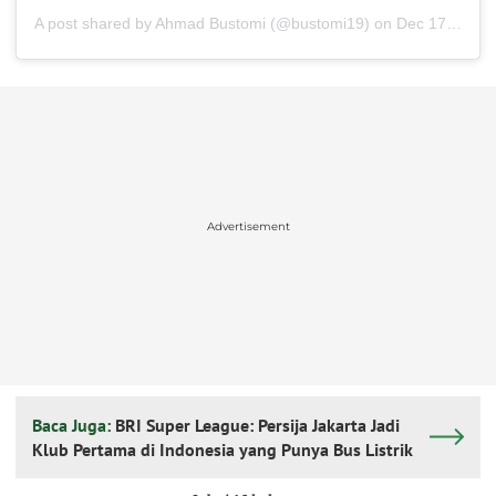
A post shared by
Ahmad Bustomi
(@bustomi19) on
Dec 17, 2019 at 7:13am PST
Advertisement
Baca Juga:
BRI Super League: Persija Jakarta Jadi
Klub Pertama di Indonesia yang Punya Bus Listrik