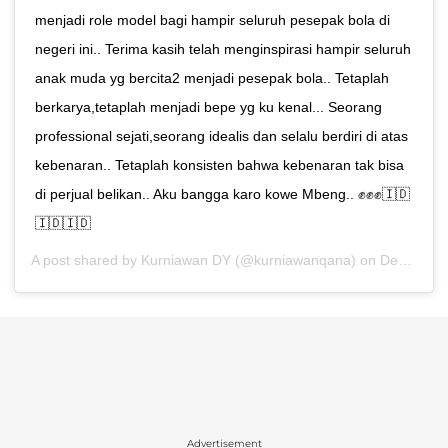
menjadi role model bagi hampir seluruh pesepak bola di
negeri ini.. Terima kasih telah menginspirasi hampir seluruh
anak muda yg bercita2 menjadi pesepak bola.. Tetaplah
berkarya,tetaplah menjadi bepe yg ku kenal... Seorang
professional sejati,seorang idealis dan selalu berdiri di atas
kebenaran.. Tetaplah konsisten bahwa kebenaran tak bisa
di perjual belikan.. Aku bangga karo kowe Mbeng.. ✊✊✊🇮🇩
🇮🇩🇮🇩
A post shared by
Kurniawan DY
(@kurniawanqana) on
Dec 17, 2019 at 6:54am PST
Advertisement