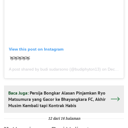
View this post on Instagram
👋👋👋👋👋
A post shared by
budi sudarsono
(@budiphyton13) on
Dec 17, 2019 at 3:09am PST
Baca Juga:
Persija Bongkar Alasan Pinjamkan Ryo
Matsumura yang Gacor ke Bhayangkara FC, Akhir
Musim Kembali tapi Kontrak Habis
12 dari 16 halaman