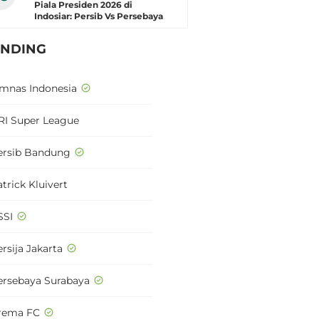
Piala Presiden 2026 di
Indosiar: Persib Vs Persebaya
ENDING
imnas Indonesia
RI Super League
ersib Bandung
trick Kluivert
SSI
rsija Jakarta
ersebaya Surabaya
rema FC