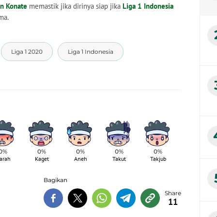
n Konate
memastik jika dirinya siap jika
Liga 1 Indonesia
ma.
Liga 1 2020
Liga 1 Indonesia
0%
0%
0%
0%
0%
arah
Kaget
Aneh
Takut
Takjub
Bagikan
11