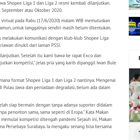
 Shopee Liga 1 dan Liga 2 resmi kembali dilanjutkan.
da September atau Oktober 2020.
ra virtual pada Rabu (17/6/2020) malam WIB memutuskan
Namun, untuk tanggalnya sendiri masih belum ditentukan.
ens melakukan komunikasi dengan klub-klub Shopee Liga
riawan dinukil dari laman PSSI.
lanjutkan. Setelah itu kami bawa ke rapat Exco dan
tkan kompetisi," jelas pria yang karib dipanggil Iwan Bule
aimana format Shopee Liga 1 dan Liga 2 nantinya. Mengenai
 di Pulau Jawa dan peniadaan degradasi, belum ada dalam
elah siap bermain dengan tanpa adanya suporter didalam
anpa penonton sama, sama seperti di Eropa.” Kata Makan
k memulai kompetisi ditengah pandemi Sejauh ini, Makan
sama Persebaya Surabaya. Ia mengaku senang bisa bersama