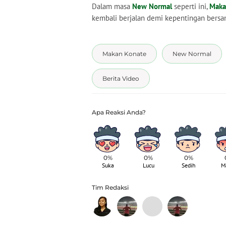
Dalam masa
New Normal
seperti ini,
Maka
kembali berjalan demi kepentingan bersa
Makan Konate
New Normal
Berita Video
0%
0%
0%
Suka
Lucu
Sedih
M
Tim Redaksi