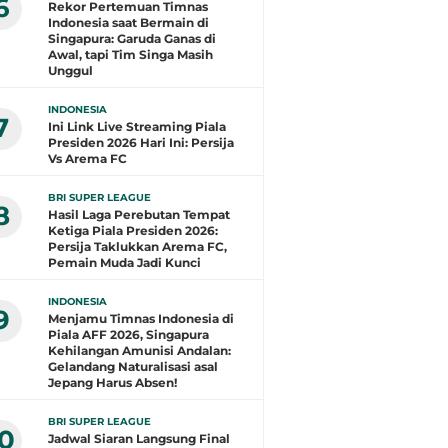
6
Rekor Pertemuan Timnas
Indonesia saat Bermain di
Singapura: Garuda Ganas di
Awal, tapi Tim Singa Masih
Unggul
INDONESIA
7
Ini Link Live Streaming Piala
Presiden 2026 Hari Ini: Persija
Vs Arema FC
BRI SUPER LEAGUE
8
Hasil Laga Perebutan Tempat
Ketiga Piala Presiden 2026:
Persija Taklukkan Arema FC,
Pemain Muda Jadi Kunci
INDONESIA
9
Menjamu Timnas Indonesia di
Piala AFF 2026, Singapura
Kehilangan Amunisi Andalan:
Gelandang Naturalisasi asal
Jepang Harus Absen!
BRI SUPER LEAGUE
10
Jadwal Siaran Langsung Final