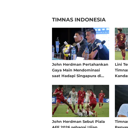
TIMNAS INDONESIA
John Herdman Pertahankan
Lini T
Gaya Main Mendominasi
Timnas
saat Hadapi Singapura di
Kandas
Laga Terakhir Grup A Piala
Penga
AFF 2026
dan Ma
Tidak 
John Herdman Sebut Piala
Timnas
AFF 2026 sebagai Ujian
Penye