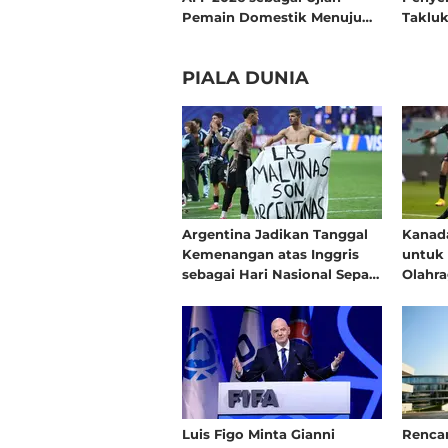
Pemain Domestik Menuju
Takluk
Piala Dunia 2030
Piala 
PIALA DUNIA
Argentina Jadikan Tanggal
Kanada
Kemenangan atas Inggris
untuk 
sebagai Hari Nasional Sepak
Olahra
Bola
2026
Luis Figo Minta Gianni
Renca