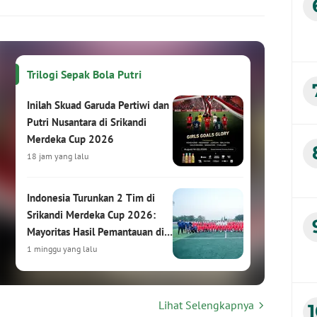
Trilogi Sepak Bola Putri
Inilah Skuad Garuda Pertiwi dan
Putri Nusantara di Srikandi
Merdeka Cup 2026
18 jam yang lalu
Indonesia Turunkan 2 Tim di
Srikandi Merdeka Cup 2026:
Mayoritas Hasil Pemantauan di
HYDROPLUS Soccer League
1 minggu yang lalu
Srikandi Merdeka Cup 2026:
Lihat Selengkapnya
Turnamen Sepak Bola Putri