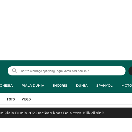
ONESIA
PIALA DUNIA
INGGRIS
DUNIA
SPANYOL
MOTO
FOTO
VIDEO
 Piala Dunia 2026 racikan khas Bola.com. Klik di sini!