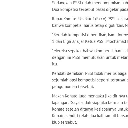
Sedangkan PSSI telah mengumumkan bahwa
Dua kompetisi tersebut bakal digelar pa
Rapat Komite Eksekutif (Exco) PSSI seca
bahwa kompetisi harus tetap digulirkan. 
"Setelah kompetisi dihentikan, kami int
1 dan Liga 2," ujar Ketua PSSI, Mochamad I
"Mereka sepakat bahwa kompetisi harus di
dengan ini PSSI memutuskan untuk melanju
itu.
Kendati demikian, PSSI tidak merilis bag
sejumlah opsi kompetisi seperti terpusat
pengumuman tersebut.
Makan Konate juga mengaku jika dirinya t
lapangan. “Saya sudah siap jika bermain t
Konate setelah ditanya kesiapannya untu
Konate sendiri telah dua kali tampil ber
klub tersebut.