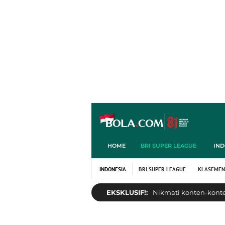
HOME
BRI SUPER LEAGUE
IND
INDONESIA
BRI SUPER LEAGUE
KLASEMEN
EKSKLUSIF!:
Nikmati konten-konten