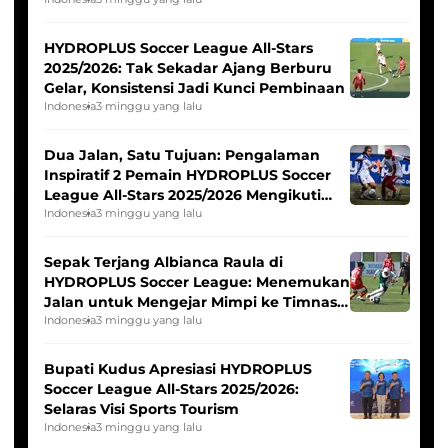
Pernah Padam
HYDROPLUS Soccer League All-Stars
2025/2026: Tak Sekadar Ajang Berburu
Gelar, Konsistensi Jadi Kunci Pembinaan
Indonesia
3 minggu yang lalu
Dua Jalan, Satu Tujuan: Pengalaman
Inspiratif 2 Pemain HYDROPLUS Soccer
League All-Stars 2025/2026 Mengikuti
Seleksi Timnas Indonesia Putri
Indonesia
3 minggu yang lalu
Sepak Terjang Albianca Raula di
HYDROPLUS Soccer League: Menemukan
Jalan untuk Mengejar Mimpi ke Timnas
Indonesia Putri
Indonesia
3 minggu yang lalu
Bupati Kudus Apresiasi HYDROPLUS
Soccer League All-Stars 2025/2026:
Selaras Visi Sports Tourism
Indonesia
3 minggu yang lalu