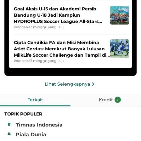
Goal Aksis U-15 dan Akademi Persib
Bandung U-18 Jadi Kampiun
HYDROPLUS Soccer League All-Stars
2025/2026
Indonesia
3 minggu yang lalu
Cipta Cendikia FA dan Misi Membina
Atlet Cerdas: Merekrut Banyak Lulusan
MilkLife Soccer Challenge dan Tampil di
HYDROPLUS Soccer League
Indonesia
3 minggu yang lalu
Lihat Selengkapnya
Terkait
Kredit
2
TOPIK POPULER
#
Timnas Indonesia
#
Piala Dunia