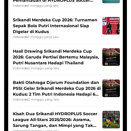
Pemantauan di HYDROPLUS Soccer
League
Indonesia
1 minggu yang lalu
Srikandi Merdeka Cup 2026: Turnamen
Sepak Bola Putri Internasional Siap
Digelar di Kudus
Indonesia
1 minggu yang lalu
Hasil Drawing Srikandi Merdeka Cup
2026: Garuda Pertiwi Bertemu Malaysia,
Putri Nusantara Hadapi Thailand
Indonesia
2 minggu yang lalu
Bakti Olahraga Djarum Foundation dan
PSSI Gelar Srikandi Merdeka Cup 2026 di
Kudus: 2 Tim Putri Indonesia Hadapi 6
Tim Asia
Indonesia
2 minggu yang lalu
Kisah Dua Srikandi HYDROPLUS Soccer
League All-Stars 2025/2026: Asrama,
Sarung Tangan, dan Mimpi yang Tak
Indonesia
3 minggu yang lalu