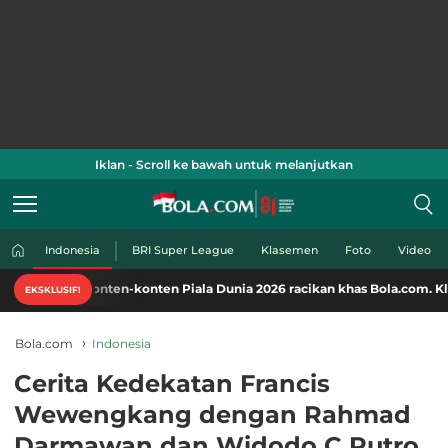
Iklan - Scroll ke bawah untuk melanjutkan
Indonesia
BRI Super League
Klasemen
Foto
Video
onten-konten Piala Dunia 2026 racikan khas Bola.com. Klik di sini!
EKSKLUSIF!
Bola.com
Indonesia
Cerita Kedekatan Francis
Wewengkang dengan Rahmad
Darmawan dan Widodo C Putro