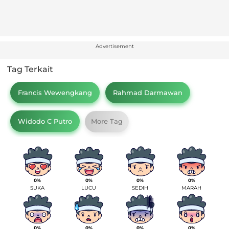
Advertisement
Tag Terkait
Francis Wewengkang
Rahmad Darmawan
Widodo C Putro
More Tag
0%
0%
0%
0%
SUKA
LUCU
SEDIH
MARAH
0%
0%
0%
0%