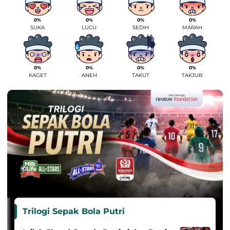
0%
0%
0%
0%
SUKA
LUCU
SEDIH
MARAH
0%
0%
0%
0%
KAGET
ANEH
TAKUT
TAKJUB
Trilogi Sepak Bola Putri