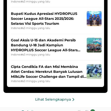
Indonesia Putri
Indonesia
3 minggu yang lalu
Bupati Kudus Apresiasi HYDROPLUS
Soccer League All-Stars 2025/2026:
Selaras Visi Sports Tourism
Indonesia
3 minggu yang lalu
Goal Aksis U-15 dan Akademi Persib
Bandung U-18 Jadi Kampiun
HYDROPLUS Soccer League All-Stars
2025/2026
Indonesia
3 minggu yang lalu
Cipta Cendikia FA dan Misi Membina
Atlet Cerdas: Merekrut Banyak Lulusan
MilkLife Soccer Challenge dan Tampil di
HYDROPLUS Soccer League
Indonesia
3 minggu yang lalu
Lihat Selengkapnya