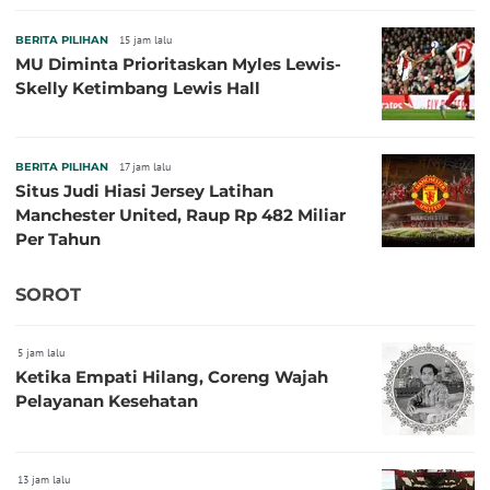
BERITA PILIHAN
15 jam lalu
MU Diminta Prioritaskan Myles Lewis-
Skelly Ketimbang Lewis Hall
BERITA PILIHAN
17 jam lalu
Situs Judi Hiasi Jersey Latihan
Manchester United, Raup Rp 482 Miliar
Per Tahun
SOROT
5 jam lalu
Ketika Empati Hilang, Coreng Wajah
Pelayanan Kesehatan
13 jam lalu