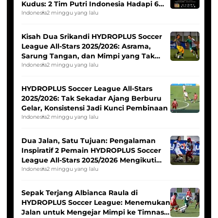
Kudus: 2 Tim Putri Indonesia Hadapi 6
Tim Asia
Indonesia
2 minggu yang lalu
Kisah Dua Srikandi HYDROPLUS Soccer
League All-Stars 2025/2026: Asrama,
Sarung Tangan, dan Mimpi yang Tak
Pernah Padam
Indonesia
2 minggu yang lalu
HYDROPLUS Soccer League All-Stars
2025/2026: Tak Sekadar Ajang Berburu
Gelar, Konsistensi Jadi Kunci Pembinaan
Indonesia
2 minggu yang lalu
Dua Jalan, Satu Tujuan: Pengalaman
Inspiratif 2 Pemain HYDROPLUS Soccer
League All-Stars 2025/2026 Mengikuti
Seleksi Timnas Indonesia Putri
Indonesia
2 minggu yang lalu
Sepak Terjang Albianca Raula di
HYDROPLUS Soccer League: Menemukan
Jalan untuk Mengejar Mimpi ke Timnas