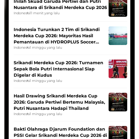
Inilah Skuad Garuda Pertiwi dan Putri
Nusantara di Srikandi Merdeka Cup 2026
Indonesia
11 menit yang lalu
Indonesia Turunkan 2 Tim di Srikandi
Merdeka Cup 2026: Mayoritas Hasil
Pemantauan di HYDROPLUS Soccer
League
Indonesia
1 minggu yang lalu
Srikandi Merdeka Cup 2026: Turnamen
Sepak Bola Putri Internasional Siap
Digelar di Kudus
Indonesia
1 minggu yang lalu
Hasil Drawing Srikandi Merdeka Cup
2026: Garuda Pertiwi Bertemu Malaysia,
Putri Nusantara Hadapi Thailand
Indonesia
1 minggu yang lalu
Bakti Olahraga Djarum Foundation dan
PSSI Gelar Srikandi Merdeka Cup 2026 di