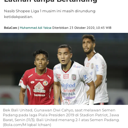
Nasib Shopee Liga 1 musim ini masih dirundung
ketidakpastian.
BolaCom |
Muhammad Adi Yaksa
Diterbitkan 23 Oktober 2020, 10:45 WIB
Bek Bali United, Gunawan Dwi Cahyo, saat melawan Semen
Padang pada laga Piala Presiden 2019 di Stadion Patriot, Jawa
Barat, Senin (11/3). Bali United menang 2-1 atas Semen Padang.
(Bola.com/M Iqbal Ichsan)