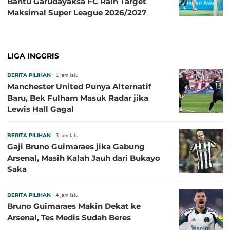
Bantu Garudayaksa FC Raih Target
Maksimal Super League 2026/2027
LIGA INGGRIS
BERITA PILIHAN
1 jam lalu
Manchester United Punya Alternatif
Baru, Bek Fulham Masuk Radar jika
Lewis Hall Gagal
BERITA PILIHAN
3 jam lalu
Gaji Bruno Guimaraes jika Gabung
Arsenal, Masih Kalah Jauh dari Bukayo
Saka
BERITA PILIHAN
4 jam lalu
Bruno Guimaraes Makin Dekat ke
Arsenal, Tes Medis Sudah Beres