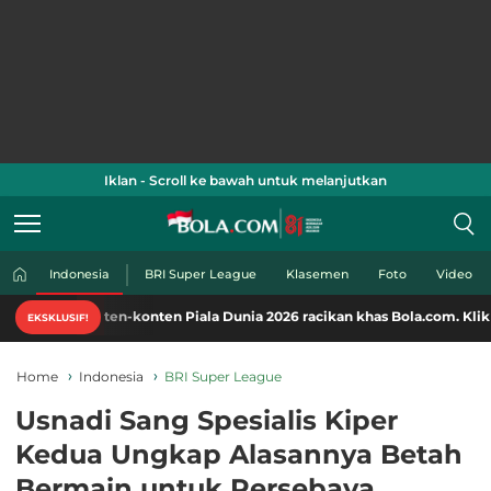
Iklan - Scroll ke bawah untuk melanjutkan
Indonesia
BRI Super League
Klasemen
Foto
Video
nten-konten Piala Dunia 2026 racikan khas Bola.com. Klik di sini!
EKSKLUSIF!
Home
Indonesia
BRI Super League
Usnadi Sang Spesialis Kiper
Kedua Ungkap Alasannya Betah
Bermain untuk Persebaya