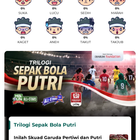
0%
0%
0%
0%
SUKA
LUCU
SEDIH
MARAH
0%
0%
0%
0%
KAGET
ANEH
TAKUT
TAKJUB
Trilogi Sepak Bola Putri
Inilah Skuad Garuda Pertiwi dan Putri