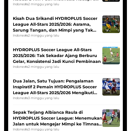
Tim Asia
Indonesia
2 minggu yang lalu
Kisah Dua Srikandi HYDROPLUS Soccer
League All-Stars 2025/2026: Asrama,
Sarung Tangan, dan Mimpi yang Tak
Pernah Padam
Indonesia
2 minggu yang lalu
HYDROPLUS Soccer League All-Stars
2025/2026: Tak Sekadar Ajang Berburu
Gelar, Konsistensi Jadi Kunci Pembinaan
Indonesia
2 minggu yang lalu
Dua Jalan, Satu Tujuan: Pengalaman
Inspiratif 2 Pemain HYDROPLUS Soccer
League All-Stars 2025/2026 Mengikuti
Seleksi Timnas Indonesia Putri
Indonesia
3 minggu yang lalu
Sepak Terjang Albianca Raula di
HYDROPLUS Soccer League: Menemukan
Jalan untuk Mengejar Mimpi ke Timnas
Indonesia Putri
Indonesia
3 minggu yang lalu