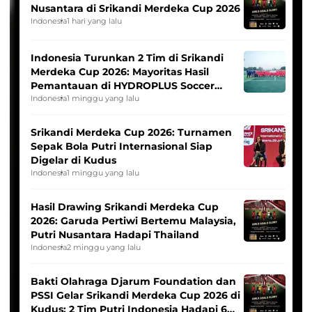
Nusantara di Srikandi Merdeka Cup 2026
Indonesia
1 hari yang lalu
Indonesia Turunkan 2 Tim di Srikandi
Merdeka Cup 2026: Mayoritas Hasil
Pemantauan di HYDROPLUS Soccer
League
Indonesia
1 minggu yang lalu
Srikandi Merdeka Cup 2026: Turnamen
Sepak Bola Putri Internasional Siap
Digelar di Kudus
Indonesia
1 minggu yang lalu
Hasil Drawing Srikandi Merdeka Cup
2026: Garuda Pertiwi Bertemu Malaysia,
Putri Nusantara Hadapi Thailand
Indonesia
2 minggu yang lalu
Bakti Olahraga Djarum Foundation dan
PSSI Gelar Srikandi Merdeka Cup 2026 di
Kudus: 2 Tim Putri Indonesia Hadapi 6