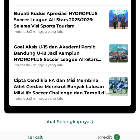
Bupati Kudus Apresiasi HYDROPLUS
Soccer League All-Stars 2025/2026:
Selaras Visi Sports Tourism
Indonesia
3 minggu yang lalu
Goal Aksis U-15 dan Akademi Persib
Bandung U-18 Jadi Kampiun
HYDROPLUS Soccer League All-Stars
2025/2026
Indonesia
3 minggu yang lalu
Cipta Cendikia FA dan Misi Membina
Atlet Cerdas: Merekrut Banyak Lulusan
MilkLife Soccer Challenge dan Tampil di
HYDROPLUS Soccer League
Indonesia
3 minggu yang lalu
Lihat Selengkapnya
Terkait
Kredit
2