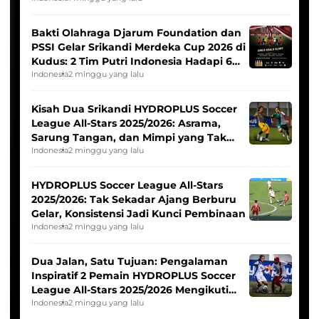
Bakti Olahraga Djarum Foundation dan
PSSI Gelar Srikandi Merdeka Cup 2026 di
Kudus: 2 Tim Putri Indonesia Hadapi 6
Tim Asia
Indonesia
2 minggu yang lalu
Kisah Dua Srikandi HYDROPLUS Soccer
League All-Stars 2025/2026: Asrama,
Sarung Tangan, dan Mimpi yang Tak
Pernah Padam
Indonesia
2 minggu yang lalu
HYDROPLUS Soccer League All-Stars
2025/2026: Tak Sekadar Ajang Berburu
Gelar, Konsistensi Jadi Kunci Pembinaan
Indonesia
2 minggu yang lalu
Dua Jalan, Satu Tujuan: Pengalaman
Inspiratif 2 Pemain HYDROPLUS Soccer
League All-Stars 2025/2026 Mengikuti
Seleksi Timnas Indonesia Putri
Indonesia
2 minggu yang lalu