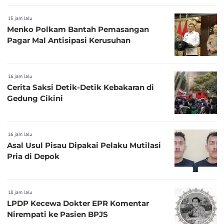
15 jam lalu
Menko Polkam Bantah Pemasangan
Pagar Mal Antisipasi Kerusuhan
16 jam lalu
Cerita Saksi Detik-Detik Kebakaran di
Gedung Cikini
16 jam lalu
Asal Usul Pisau Dipakai Pelaku Mutilasi
Pria di Depok
18 jam lalu
LPDP Kecewa Dokter EPR Komentar
Nirempati ke Pasien BPJS