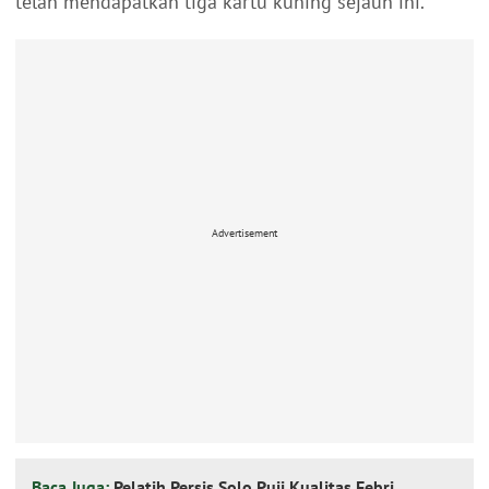
telah mendapatkan tiga kartu kuning sejauh ini.
Advertisement
Baca Juga:
Pelatih Persis Solo Puji Kualitas Febri