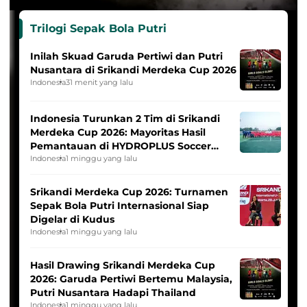
Trilogi Sepak Bola Putri
Inilah Skuad Garuda Pertiwi dan Putri
Nusantara di Srikandi Merdeka Cup 2026
Indonesia
31 menit yang lalu
Indonesia Turunkan 2 Tim di Srikandi
Merdeka Cup 2026: Mayoritas Hasil
Pemantauan di HYDROPLUS Soccer
League
Indonesia
1 minggu yang lalu
Srikandi Merdeka Cup 2026: Turnamen
Sepak Bola Putri Internasional Siap
Digelar di Kudus
Indonesia
1 minggu yang lalu
Hasil Drawing Srikandi Merdeka Cup
2026: Garuda Pertiwi Bertemu Malaysia,
Putri Nusantara Hadapi Thailand
Indonesia
1 minggu yang lalu