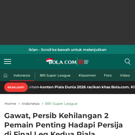
Iklan - Scroll ke bawah untuk melanjutkan
Indonesia
BRI Super League
Klasemen
Foto
Video
konten-konten Piala Dunia 2026 racikan khas Bola.com. Klik di sini!
EKSKLUSIF!
Home
Indonesia
BRI Super League
Gawat, Persib Kehilangan 2
Pemain Penting Hadapi Persija
di Final Leg Kedua Piala