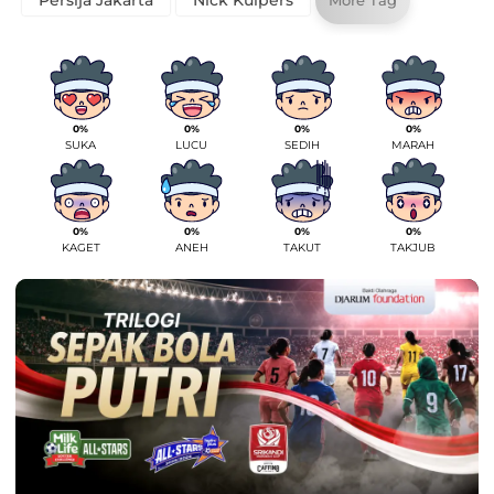
Persija Jakarta
Nick Kuipers
More Tag
0%
0%
0%
0%
SUKA
LUCU
SEDIH
MARAH
0%
0%
0%
0%
KAGET
ANEH
TAKUT
TAKJUB