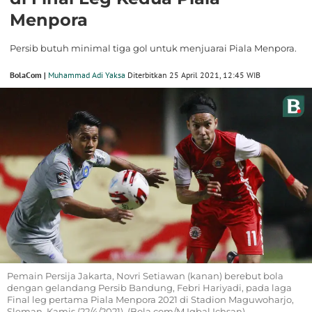
Menpora
Persib butuh minimal tiga gol untuk menjuarai Piala Menpora.
BolaCom |
Muhammad Adi Yaksa
Diterbitkan 25 April 2021, 12:45 WIB
Pemain Persija Jakarta, Novri Setiawan (kanan) berebut bola
dengan gelandang Persib Bandung, Febri Hariyadi, pada laga
Final leg pertama Piala Menpora 2021 di Stadion Maguwoharjo,
Sleman, Kamis (22/4/2021). (Bola.com/M Iqbal Ichsan)