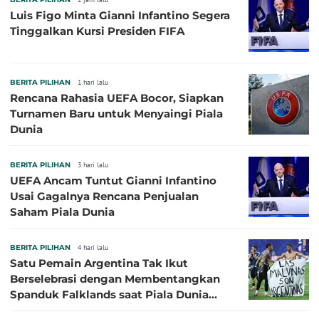
Luis Figo Minta Gianni Infantino Segera
Tinggalkan Kursi Presiden FIFA
BERITA PILIHAN
1 hari lalu
Rencana Rahasia UEFA Bocor, Siapkan
Turnamen Baru untuk Menyaingi Piala
Dunia
BERITA PILIHAN
3 hari lalu
UEFA Ancam Tuntut Gianni Infantino
Usai Gagalnya Rencana Penjualan
Saham Piala Dunia
BERITA PILIHAN
4 hari lalu
Satu Pemain Argentina Tak Ikut
Berselebrasi dengan Membentangkan
Spanduk Falklands saat Piala Dunia
2026, Jadi Sasaran Kritik