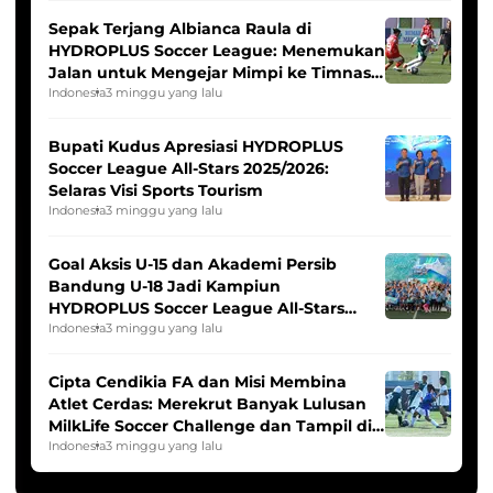
Sepak Terjang Albianca Raula di
HYDROPLUS Soccer League: Menemukan
Jalan untuk Mengejar Mimpi ke Timnas
Indonesia Putri
Indonesia
3 minggu yang lalu
Bupati Kudus Apresiasi HYDROPLUS
Soccer League All-Stars 2025/2026:
Selaras Visi Sports Tourism
Indonesia
3 minggu yang lalu
Goal Aksis U-15 dan Akademi Persib
Bandung U-18 Jadi Kampiun
HYDROPLUS Soccer League All-Stars
2025/2026
Indonesia
3 minggu yang lalu
Cipta Cendikia FA dan Misi Membina
Atlet Cerdas: Merekrut Banyak Lulusan
MilkLife Soccer Challenge dan Tampil di
HYDROPLUS Soccer League
Indonesia
3 minggu yang lalu