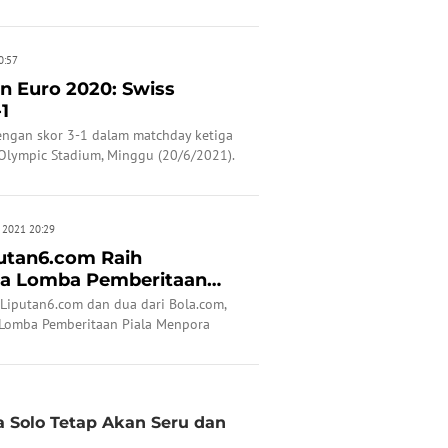
0:57
n Euro 2020: Swiss
1
engan skor 3-1 dalam matchday ketiga
Olympic Stadium, Minggu (20/6/2021).
n 2021 20:29
utan6.com Raih
a Lomba Pemberitaan
21
i Liputan6.com dan dua dari Bola.com,
Lomba Pemberitaan Piala Menpora
ta Solo Tetap Akan Seru dan