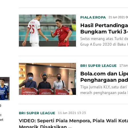
kenal kompromi.
PIALA EROPA
21 Jun 2021 0
Hasil Pertandinga
Bungkam Turki 3-
Swiss menang atas Turki d
Grup A Euro 2020 di Baku 
BRI SUPER LEAGUE
17 Ju
Bola.com dan Lip
Penghargaan pad
Piala Menpora 20
Tiga jurnalis KLY, satu dar
meraih penghargaan pada 
6
2021.
g
11 Jun 2021 13:23
BRI SUPER LEAGUE
c
et
VIDEO: Seperti Piala Menpora, Piala Wali Ko
Menarik Disaksikan ...