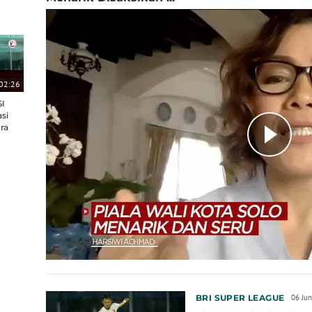
02:26
I
si
ra
BRI SUPER LEAGUE
06 Ju