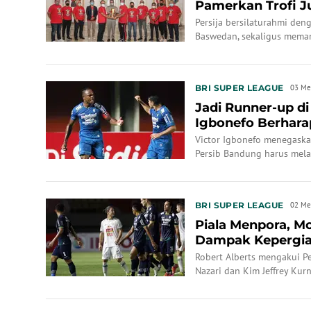
Pamerkan Trofi J
Persija bersilaturahmi den
Baswedan, sekaligus memam
yang baru saja mereka raih
BRI SUPER LEAGUE
03 Me
Jadi Runner-up di
Igbonefo Berharap
1 2021
Victor Igbonefo menegaska
Persib Bandung harus mel
menatap Liga 1 2021.
BRI SUPER LEAGUE
02 Me
Piala Menpora, M
Dampak Kepergia
Jeffrey Kurniaw...
Robert Alberts mengakui P
Nazari dan Kim Jeffrey Kurn