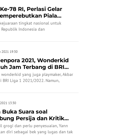
-78 RI, Perlasi Gelar
Memperebutkan Piala
..
kejuaraan tingkat nasional untuk
Republik Indonesia dan
ora.
u 2021 19:30
Menpora 2021, Wonderkid
tuh Jam Terbang di BRI
 wonderkid yang juga playmaker, Akbar
i BRI Liga 1 2021/2022. Namun,
i Piala Menpora 2021 itu butuh jam
asta tertinggi sepak bola Indonesia itu.
 2021 13:30
a Buka Suara soal
ung Persija dan Kritik
.
l grogi dan perlu penyesuaian, Yann
n diri sebagai bek yang lugas dan tak