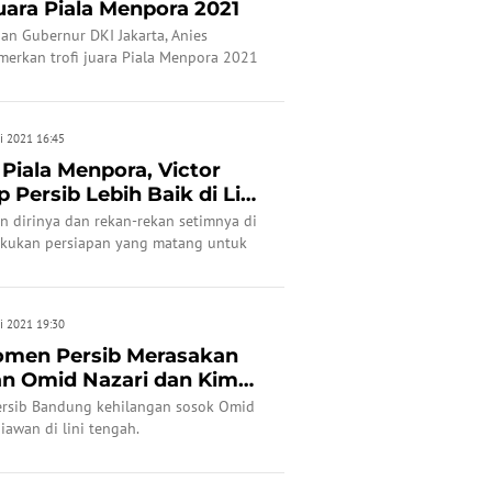
uara Piala Menpora 2021
gan Gubernur DKI Jakarta, Anies
erkan trofi juara Piala Menpora 2021
.
i 2021 16:45
 Piala Menpora, Victor
 Persib Lebih Baik di Liga
n dirinya dan rekan-rekan setimnya di
akukan persiapan yang matang untuk
i 2021 19:30
omen Persib Merasakan
n Omid Nazari dan Kim
ersib Bandung kehilangan sosok Omid
iawan di lini tengah.