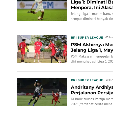
Liga 1: Diminati 
Menpora, Ini Ala
di PSM
Jelang Liga 1 musim baru,
sempat diminati banyak ti
BRI SUPER LEAGUE
03 Ju
PSM Akhirnya Men
Jelang Liga 1, May
Menpora Ha...
PSM Makassar menggelar l
diri menghadapi Liga 1 20
BRI SUPER LEAGUE
30 Me
Andritany Ardhiy
Perjalanan Persij
2021
Di balik sukses Persija me
2021, terdapat cerita mena
Andritany Ardhiyasa.