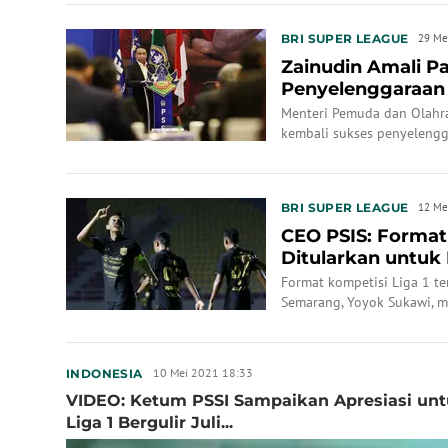
BRI SUPER LEAGUE
29 Me
Zainudin Amali P
Penyelenggaraan 
Tahunan PSSI 202
Menteri Pemuda dan Olahra
kembali sukses penyelengg
menghadiri Kongres Tahunan
Sabtu (29/5/2021).
BRI SUPER LEAGUE
12 Me
CEO PSIS: Format
Ditularkan untuk 
Format kompetisi Liga 1 te
Semarang, Yoyok Sukawi, m
format sebaran venue yang
10 Mei 2021 18:33
INDONESIA
VIDEO: Ketum PSSI Sampaikan Apresiasi unt
Liga 1 Bergulir Juli...