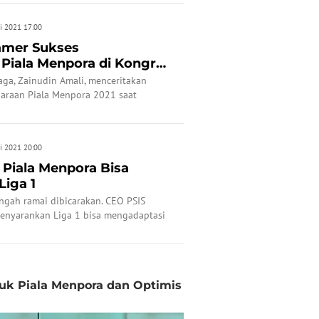
i 2021 17:00
amer Sukses
Piala Menpora di Kongres
1
ga, Zainudin Amali, menceritakan
araan Piala Menpora 2021 saat
 PSSI 2021 di Hotel Raffles, Jakarta,
i 2021 20:00
 Piala Menpora Bisa
Liga 1
ngah ramai dibicarakan. CEO PSIS
enyarankan Liga 1 bisa mengadaptasi
 digunakan di Piala Menpora.
uk Piala Menpora dan Optimis