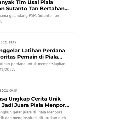
Banyak Tim Usai Piala
san Sutanto Tan Bertahan
 nama gelandang PSM, Sutanto Tan
m.
n 2021 18:45
ggelar Latihan Perdana
oritas Pemain di Piala
atihan perdana untuk mempersiapkan
21/2022.
i 2021 09:45
asa Ungkap Cerita Unik
a Jadi Juara Piala Menpora
rengkuh gelar juara di Piala Menpora
rik dan menginspirasi dituturkan oleh