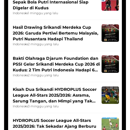
Sepak Bola Putri Internasional Siap
Digelar di Kudus
Indonesia
1 minggu yang lalu
Hasil Drawing Srikandi Merdeka Cup
2026: Garuda Pertiwi Bertemu Malaysia,
Putri Nusantara Hadapi Thailand
Indonesia
2 minggu yang lalu
Bakti Olahraga Djarum Foundation dan
PSSI Gelar Srikandi Merdeka Cup 2026 di
Kudus: 2 Tim Putri Indonesia Hadapi 6
Tim Asia
Indonesia
2 minggu yang lalu
Kisah Dua Srikandi HYDROPLUS Soccer
League All-Stars 2025/2026: Asrama,
Sarung Tangan, dan Mimpi yang Tak
Pernah Padam
Indonesia
3 minggu yang lalu
HYDROPLUS Soccer League All-Stars
2025/2026: Tak Sekadar Ajang Berburu