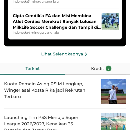
2025/2026
Indonesia
3 minggu yang lalu
Cipta Cendikia FA dan Misi Membina
Atlet Cerdas: Merekrut Banyak Lulusan
MilkLife Soccer Challenge dan Tampil di
HYDROPLUS Soccer League
Indonesia
4 minggu yang lalu
Lihat Selengkapnya
Terkait
Kredit
2
Kuota Pemain Asing PSIM Lengkap,
Winger asal Kosta Rika jadi Rekrutan
Terbaru
Launching Tim PSS Menuju Super
League 2026/2027, Kenalkan 35