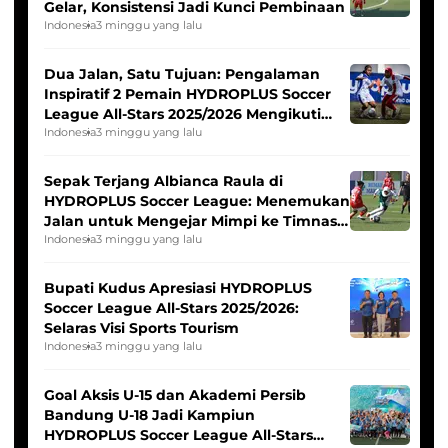
Gelar, Konsistensi Jadi Kunci Pembinaan
Indonesia
3 minggu yang lalu
Dua Jalan, Satu Tujuan: Pengalaman
Inspiratif 2 Pemain HYDROPLUS Soccer
League All-Stars 2025/2026 Mengikuti
Seleksi Timnas Indonesia Putri
Indonesia
3 minggu yang lalu
Sepak Terjang Albianca Raula di
HYDROPLUS Soccer League: Menemukan
Jalan untuk Mengejar Mimpi ke Timnas
Indonesia Putri
Indonesia
3 minggu yang lalu
Bupati Kudus Apresiasi HYDROPLUS
Soccer League All-Stars 2025/2026:
Selaras Visi Sports Tourism
Indonesia
3 minggu yang lalu
Goal Aksis U-15 dan Akademi Persib
Bandung U-18 Jadi Kampiun
HYDROPLUS Soccer League All-Stars