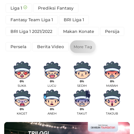
Liga 1
Prediksi Fantasy
Fantasy Team Liga 1
BRI Liga 1
BRI Liga 1 2021/2022
Makan Konate
Persija
Persela
Berita Video
More Tag
0%
0%
0%
0%
SUKA
LUCU
SEDIH
MARAH
0%
0%
0%
0%
KAGET
ANEH
TAKUT
TAKJUB