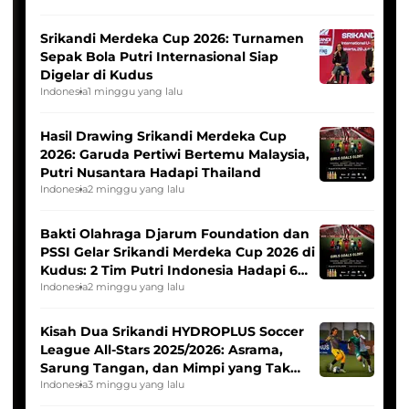
Srikandi Merdeka Cup 2026: Turnamen
Sepak Bola Putri Internasional Siap
Digelar di Kudus
Indonesia
1 minggu yang lalu
Hasil Drawing Srikandi Merdeka Cup
2026: Garuda Pertiwi Bertemu Malaysia,
Putri Nusantara Hadapi Thailand
Indonesia
2 minggu yang lalu
Bakti Olahraga Djarum Foundation dan
PSSI Gelar Srikandi Merdeka Cup 2026 di
Kudus: 2 Tim Putri Indonesia Hadapi 6
Tim Asia
Indonesia
2 minggu yang lalu
Kisah Dua Srikandi HYDROPLUS Soccer
League All-Stars 2025/2026: Asrama,
Sarung Tangan, dan Mimpi yang Tak
Pernah Padam
Indonesia
3 minggu yang lalu