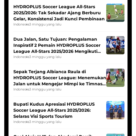
HYDROPLUS Soccer League All-Stars
2025/2026: Tak Sekadar Ajang Berburu
Gelar, Konsistensi Jadi Kunci Pembinaan
Indonesia
3 minggu yang lalu
Dua Jalan, Satu Tujuan: Pengalaman
Inspiratif 2 Pemain HYDROPLUS Soccer
League All-Stars 2025/2026 Mengikuti
Seleksi Timnas Indonesia Putri
Indonesia
3 minggu yang lalu
Sepak Terjang Albianca Raula di
HYDROPLUS Soccer League: Menemukan
Jalan untuk Mengejar Mimpi ke Timnas
Indonesia Putri
Indonesia
3 minggu yang lalu
Bupati Kudus Apresiasi HYDROPLUS
Soccer League All-Stars 2025/2026:
Selaras Visi Sports Tourism
Indonesia
3 minggu yang lalu