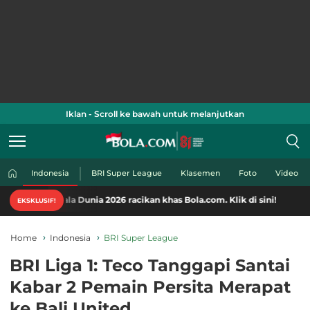
Iklan - Scroll ke bawah untuk melanjutkan
Indonesia
BRI Super League
Klasemen
Foto
Video
la Dunia 2026 racikan khas Bola.com. Klik di sini!
EKSKLUSIF!
Home
Indonesia
BRI Super League
BRI Liga 1: Teco Tanggapi Santai
Kabar 2 Pemain Persita Merapat
ke Bali United