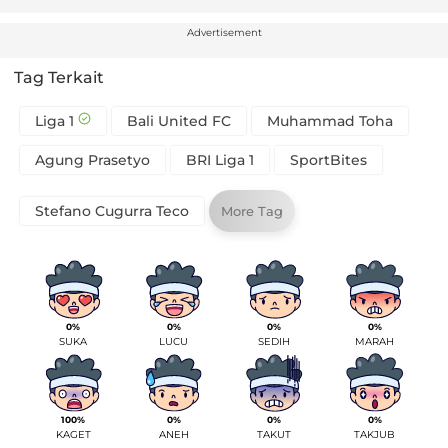
Advertisement
Tag Terkait
Liga 1
Bali United FC
Muhammad Toha
Agung Prasetyo
BRI Liga 1
SportBites
Stefano Cugurra Teco
More Tag
0%
0%
0%
0%
SUKA
LUCU
SEDIH
MARAH
100%
0%
0%
0%
KAGET
ANEH
TAKUT
TAKJUB