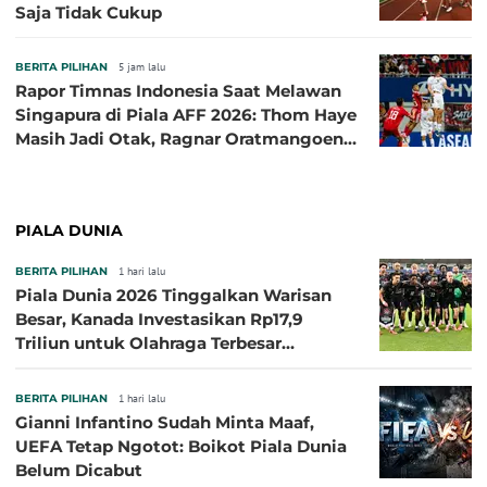
Saja Tidak Cukup
BERITA PILIHAN
5 jam lalu
Rapor Timnas Indonesia Saat Melawan
Singapura di Piala AFF 2026: Thom Haye
Masih Jadi Otak, Ragnar Oratmangoen
Lumayan
PIALA DUNIA
BERITA PILIHAN
1 hari lalu
Piala Dunia 2026 Tinggalkan Warisan
Besar, Kanada Investasikan Rp17,9
Triliun untuk Olahraga Terbesar
Sepanjang Sejarah
BERITA PILIHAN
1 hari lalu
Gianni Infantino Sudah Minta Maaf,
UEFA Tetap Ngotot: Boikot Piala Dunia
Belum Dicabut