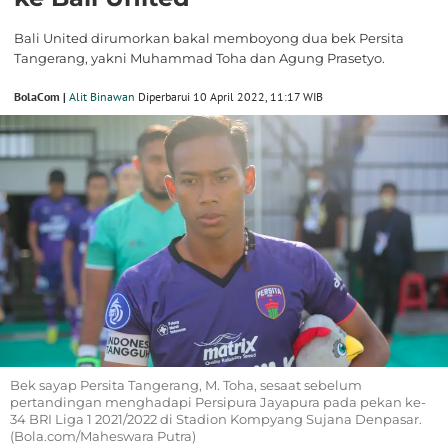
Bali United dirumorkan bakal memboyong dua bek Persita
Tangerang, yakni Muhammad Toha dan Agung Prasetyo.
BolaCom |
Alit Binawan
Diperbarui 10 April 2022, 11:17 WIB
Bek sayap Persita Tangerang, M. Toha, sesaat sebelum
pertandingan menghadapi Persipura Jayapura pada pekan ke-
34 BRI Liga 1 2021/2022 di Stadion Kompyang Sujana Denpasar.
(Bola.com/Maheswara Putra)