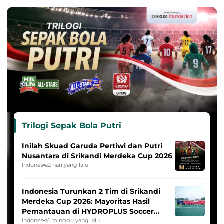
Trilogi Sepak Bola Putri
Inilah Skuad Garuda Pertiwi dan Putri
Nusantara di Srikandi Merdeka Cup 2026
Indonesia
2 hari yang lalu
Indonesia Turunkan 2 Tim di Srikandi
Merdeka Cup 2026: Mayoritas Hasil
Pemantauan di HYDROPLUS Soccer
League
Indonesia
1 minggu yang lalu