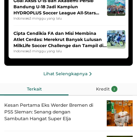
Goal Aksis U-15 dan Akademi Persib
Bandung U-18 Jadi Kampiun
HYDROPLUS Soccer League All-Stars
2025/2026
Indonesia
3 minggu yang lalu
Cipta Cendikia FA dan Misi Membina
Atlet Cerdas: Merekrut Banyak Lulusan
MilkLife Soccer Challenge dan Tampil di
HYDROPLUS Soccer League
Indonesia
3 minggu yang lalu
Lihat Selengkapnya
Terkait
Kredit
2
Kesan Pertama Eks Werder Bremen di
PSS Sleman: Senang dengan
Sambutan Hangat Super Elja