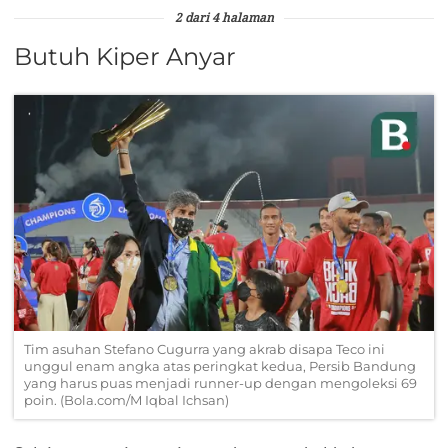
2 dari 4 halaman
Butuh Kiper Anyar
Tim asuhan Stefano Cugurra yang akrab disapa Teco ini
unggul enam angka atas peringkat kedua, Persib Bandung
yang harus puas menjadi runner-up dengan mengoleksi 69
poin. (Bola.com/M Iqbal Ichsan)