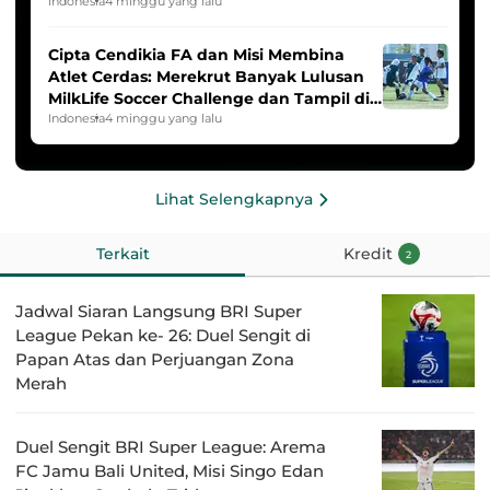
2025/2026
Indonesia
4 minggu yang lalu
Cipta Cendikia FA dan Misi Membina
Atlet Cerdas: Merekrut Banyak Lulusan
MilkLife Soccer Challenge dan Tampil di
HYDROPLUS Soccer League
Indonesia
4 minggu yang lalu
Lihat Selengkapnya
Terkait
Kredit
2
Jadwal Siaran Langsung BRI Super
League Pekan ke- 26: Duel Sengit di
Papan Atas dan Perjuangan Zona
Merah
Duel Sengit BRI Super League: Arema
FC Jamu Bali United, Misi Singo Edan