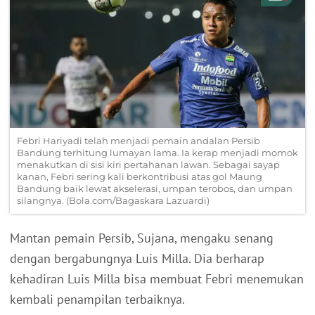
Febri Hariyadi telah menjadi pemain andalan Persib
Bandung terhitung lumayan lama. Ia kerap menjadi momok
menakutkan di sisi kiri pertahanan lawan. Sebagai sayap
kanan, Febri sering kali berkontribusi atas gol Maung
Bandung baik lewat akselerasi, umpan terobos, dan umpan
silangnya. (Bola.com/Bagaskara Lazuardi)
Mantan pemain Persib, Sujana, mengaku senang
dengan bergabungnya Luis Milla. Dia berharap
kehadiran Luis Milla bisa membuat Febri menemukan
kembali penampilan terbaiknya.