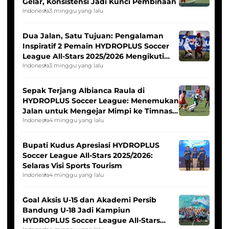
Gelar, Konsistensi Jadi Kunci Pembinaan
Indonesia
3 minggu yang lalu
Dua Jalan, Satu Tujuan: Pengalaman
Inspiratif 2 Pemain HYDROPLUS Soccer
League All-Stars 2025/2026 Mengikuti
Seleksi Timnas Indonesia Putri
Indonesia
3 minggu yang lalu
Sepak Terjang Albianca Raula di
HYDROPLUS Soccer League: Menemukan
Jalan untuk Mengejar Mimpi ke Timnas
Indonesia Putri
Indonesia
4 minggu yang lalu
Bupati Kudus Apresiasi HYDROPLUS
Soccer League All-Stars 2025/2026:
Selaras Visi Sports Tourism
Indonesia
4 minggu yang lalu
Goal Aksis U-15 dan Akademi Persib
Bandung U-18 Jadi Kampiun
HYDROPLUS Soccer League All-Stars