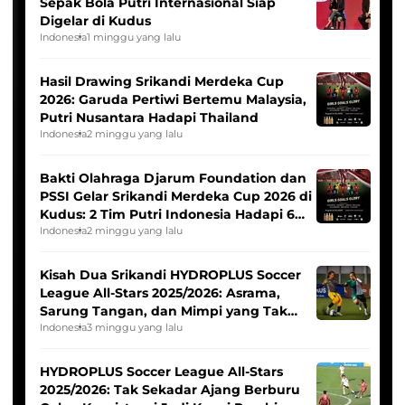
Sepak Bola Putri Internasional Siap
Digelar di Kudus
Indonesia
1 minggu yang lalu
Hasil Drawing Srikandi Merdeka Cup
2026: Garuda Pertiwi Bertemu Malaysia,
Putri Nusantara Hadapi Thailand
Indonesia
2 minggu yang lalu
Bakti Olahraga Djarum Foundation dan
PSSI Gelar Srikandi Merdeka Cup 2026 di
Kudus: 2 Tim Putri Indonesia Hadapi 6
Tim Asia
Indonesia
2 minggu yang lalu
Kisah Dua Srikandi HYDROPLUS Soccer
League All-Stars 2025/2026: Asrama,
Sarung Tangan, dan Mimpi yang Tak
Pernah Padam
Indonesia
3 minggu yang lalu
HYDROPLUS Soccer League All-Stars
2025/2026: Tak Sekadar Ajang Berburu