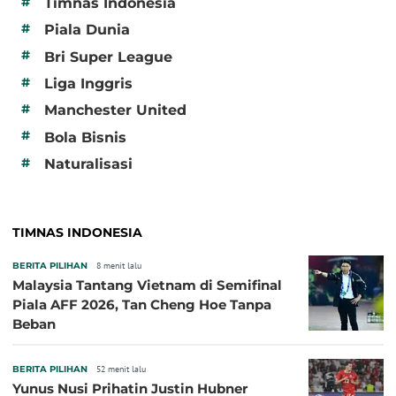
#
Timnas Indonesia
#
Piala Dunia
#
Bri Super League
#
Liga Inggris
#
Manchester United
#
Bola Bisnis
#
Naturalisasi
TIMNAS INDONESIA
BERITA PILIHAN
8 menit lalu
Malaysia Tantang Vietnam di Semifinal
Piala AFF 2026, Tan Cheng Hoe Tanpa
Beban
BERITA PILIHAN
52 menit lalu
Yunus Nusi Prihatin Justin Hubner