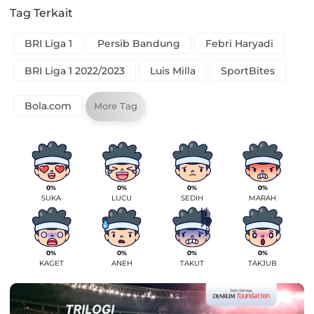
Tag Terkait
BRI Liga 1
Persib Bandung
Febri Haryadi
BRI Liga 1 2022/2023
Luis Milla
SportBites
Bola.com
More Tag
0%
0%
0%
0%
SUKA
LUCU
SEDIH
MARAH
0%
0%
0%
0%
KAGET
ANEH
TAKUT
TAKJUB