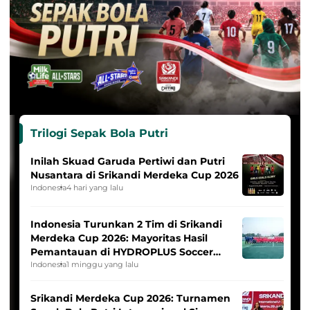
Trilogi Sepak Bola Putri
Inilah Skuad Garuda Pertiwi dan Putri
Nusantara di Srikandi Merdeka Cup 2026
Indonesia
4 hari yang lalu
Indonesia Turunkan 2 Tim di Srikandi
Merdeka Cup 2026: Mayoritas Hasil
Pemantauan di HYDROPLUS Soccer
League
Indonesia
1 minggu yang lalu
Srikandi Merdeka Cup 2026: Turnamen