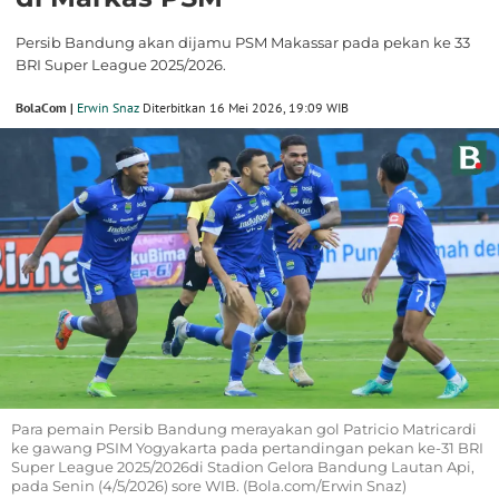
Persib Bandung akan dijamu PSM Makassar pada pekan ke 33
BRI Super League 2025/2026.
BolaCom |
Erwin Snaz
Diterbitkan 16 Mei 2026, 19:09 WIB
Para pemain Persib Bandung merayakan gol Patricio Matricardi
ke gawang PSIM Yogyakarta pada pertandingan pekan ke-31 BRI
Super League 2025/2026di Stadion Gelora Bandung Lautan Api,
pada Senin (4/5/2026) sore WIB. (Bola.com/Erwin Snaz)