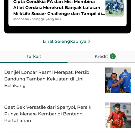
Cipta Cendikia FA dan Misi Membina
Atlet Cerdas: Merekrut Banyak Lulusan
MilkLife Soccer Challenge dan Tampil di
HYDROPLUS Soccer League
Indonesia
3 minggu yang lalu
Lihat Selengkapnya
Terkait
Kredit
2
Danijel Loncar Resmi Merapat, Persib
Bandung Tambah Kekuatan di Lini
Belakang
Gaet Bek Versatile dari Spanyol, Persik
Punya Menara Kembar di Benteng
Pertahanan