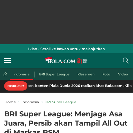
Iklan - Scroll ke bawah untuk melanjutkan
Indonesia
BRI Super League
Klasemen
Foto
Video
ten-konten Piala Dunia 2026 racikan khas Bola.com. Klik di sini!
EKSKLUSIF!
Home
Indonesia
BRI Super League
BRI Super League: Menjaga Asa
Juara, Persib akan Tampil All Out
di Markas PSM