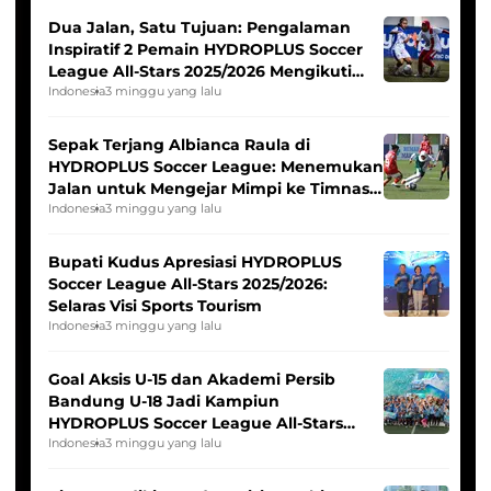
Dua Jalan, Satu Tujuan: Pengalaman
Inspiratif 2 Pemain HYDROPLUS Soccer
League All-Stars 2025/2026 Mengikuti
Seleksi Timnas Indonesia Putri
Indonesia
3 minggu yang lalu
Sepak Terjang Albianca Raula di
HYDROPLUS Soccer League: Menemukan
Jalan untuk Mengejar Mimpi ke Timnas
Indonesia Putri
Indonesia
3 minggu yang lalu
Bupati Kudus Apresiasi HYDROPLUS
Soccer League All-Stars 2025/2026:
Selaras Visi Sports Tourism
Indonesia
3 minggu yang lalu
Goal Aksis U-15 dan Akademi Persib
Bandung U-18 Jadi Kampiun
HYDROPLUS Soccer League All-Stars
2025/2026
Indonesia
3 minggu yang lalu