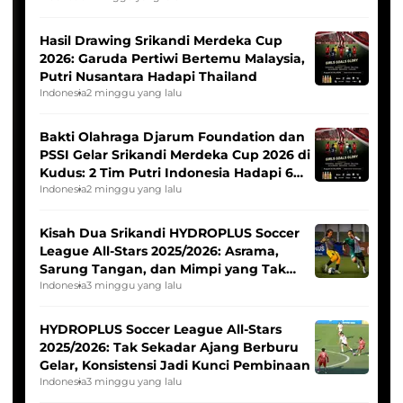
Hasil Drawing Srikandi Merdeka Cup
2026: Garuda Pertiwi Bertemu Malaysia,
Putri Nusantara Hadapi Thailand
Indonesia
2 minggu yang lalu
Bakti Olahraga Djarum Foundation dan
PSSI Gelar Srikandi Merdeka Cup 2026 di
Kudus: 2 Tim Putri Indonesia Hadapi 6
Tim Asia
Indonesia
2 minggu yang lalu
Kisah Dua Srikandi HYDROPLUS Soccer
League All-Stars 2025/2026: Asrama,
Sarung Tangan, dan Mimpi yang Tak
Pernah Padam
Indonesia
3 minggu yang lalu
HYDROPLUS Soccer League All-Stars
2025/2026: Tak Sekadar Ajang Berburu
Gelar, Konsistensi Jadi Kunci Pembinaan
Indonesia
3 minggu yang lalu