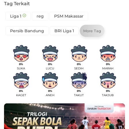
Tag Terkait
Liga 1
reg
PSM Makassar
Persib Bandung
BRI Liga 1
More Tag
0%
0%
0%
0%
SUKA
LUCU
SEDIH
MARAH
0%
0%
0%
0%
KAGET
ANEH
TAKUT
TAKJUB