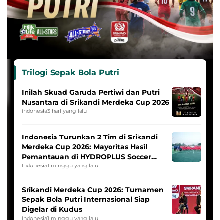
Trilogi Sepak Bola Putri
Inilah Skuad Garuda Pertiwi dan Putri
Nusantara di Srikandi Merdeka Cup 2026
Indonesia
3 hari yang lalu
Indonesia Turunkan 2 Tim di Srikandi
Merdeka Cup 2026: Mayoritas Hasil
Pemantauan di HYDROPLUS Soccer
League
Indonesia
1 minggu yang lalu
Srikandi Merdeka Cup 2026: Turnamen
Sepak Bola Putri Internasional Siap
Digelar di Kudus
Indonesia
1 minggu yang lalu