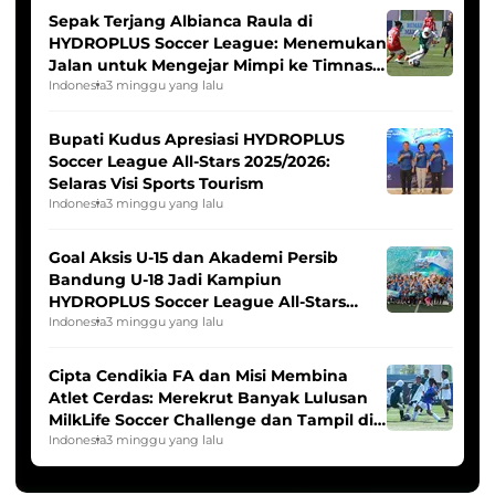
Sepak Terjang Albianca Raula di
HYDROPLUS Soccer League: Menemukan
Jalan untuk Mengejar Mimpi ke Timnas
Indonesia Putri
Indonesia
3 minggu yang lalu
Bupati Kudus Apresiasi HYDROPLUS
Soccer League All-Stars 2025/2026:
Selaras Visi Sports Tourism
Indonesia
3 minggu yang lalu
Goal Aksis U-15 dan Akademi Persib
Bandung U-18 Jadi Kampiun
HYDROPLUS Soccer League All-Stars
2025/2026
Indonesia
3 minggu yang lalu
Cipta Cendikia FA dan Misi Membina
Atlet Cerdas: Merekrut Banyak Lulusan
MilkLife Soccer Challenge dan Tampil di
HYDROPLUS Soccer League
Indonesia
3 minggu yang lalu