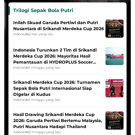
Trilogi Sepak Bola Putri
Inilah Skuad Garuda Pertiwi dan Putri
Nusantara di Srikandi Merdeka Cup 2026
Indonesia
2 hari yang lalu
Indonesia Turunkan 2 Tim di Srikandi
Merdeka Cup 2026: Mayoritas Hasil
Pemantauan di HYDROPLUS Soccer
League
Indonesia
1 minggu yang lalu
Srikandi Merdeka Cup 2026: Turnamen
Sepak Bola Putri Internasional Siap
Digelar di Kudus
Indonesia
1 minggu yang lalu
Hasil Drawing Srikandi Merdeka Cup
2026: Garuda Pertiwi Bertemu Malaysia,
Putri Nusantara Hadapi Thailand
Indonesia
2 minggu yang lalu