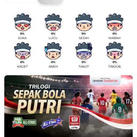
0%
0%
0%
0%
SUKA
LUCU
SEDIH
MARAH
0%
0%
0%
0%
KAGET
ANEH
TAKUT
TAKJUB