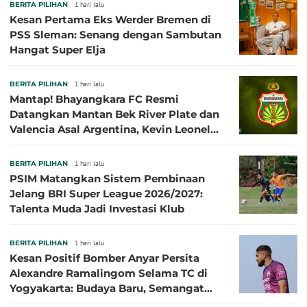
BERITA PILIHAN
1 hari lalu
Kesan Pertama Eks Werder Bremen di
PSS Sleman: Senang dengan Sambutan
Hangat Super Elja
BERITA PILIHAN
1 hari lalu
Mantap! Bhayangkara FC Resmi
Datangkan Mantan Bek River Plate dan
Valencia Asal Argentina, Kevin Leonel
Sibille
BERITA PILIHAN
1 hari lalu
PSIM Matangkan Sistem Pembinaan
Jelang BRI Super League 2026/2027:
Talenta Muda Jadi Investasi Klub
BERITA PILIHAN
1 hari lalu
Kesan Positif Bomber Anyar Persita
Alexandre Ramalingom Selama TC di
Yogyakarta: Budaya Baru, Semangat
Baru!