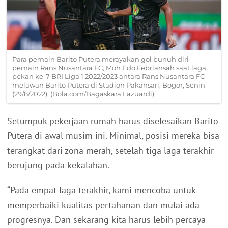
Para pemain Barito Putera merayakan gol bunuh diri
pemain Rans Nusantara FC, Moh Edo Febriansah saat laga
pekan ke-7 BRI Liga 1 2022/2023 antara Rans Nusantara FC
melawan Barito Putera di Stadion Pakansari, Bogor, Senin
(29/8/2022). (Bola.com/Bagaskara Lazuardi)
Setumpuk pekerjaan rumah harus diselesaikan Barito
Putera di awal musim ini. Minimal, posisi mereka bisa
terangkat dari zona merah, setelah tiga laga terakhir
berujung pada kekalahan.
“Pada empat laga terakhir, kami mencoba untuk
memperbaiki kualitas pertahanan dan mulai ada
progresnya. Dan sekarang kita harus lebih percaya