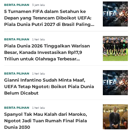
BERITA PILIHAN
3 jam lalu
5 Turnamen FIFA dalam Setahun ke
Depan yang Terancam Diboikot UEFA:
Piala Dunia Putri 2027 di Brasil Paling
Besar
BERITA PILIHAN
1 hari lalu
Piala Dunia 2026 Tinggalkan Warisan
Besar, Kanada Investasikan Rp17,9
Triliun untuk Olahraga Terbesar
Sepanjang Sejarah
BERITA PILIHAN
1 hari lalu
Gianni Infantino Sudah Minta Maaf,
UEFA Tetap Ngotot: Boikot Piala Dunia
Belum Dicabut
BERITA PILIHAN
1 hari lalu
Spanyol Tak Mau Kalah dari Maroko,
Ngotot Jadi Tuan Rumah Final Piala
Dunia 2030