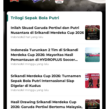
Trilogi Sepak Bola Putri
Inilah Skuad Garuda Pertiwi dan Putri
Nusantara di Srikandi Merdeka Cup 2026
Indonesia
3 hari yang lalu
Indonesia Turunkan 2 Tim di Srikandi
Merdeka Cup 2026: Mayoritas Hasil
Pemantauan di HYDROPLUS Soccer
League
Indonesia
1 minggu yang lalu
Srikandi Merdeka Cup 2026: Turnamen
Sepak Bola Putri Internasional Siap
Digelar di Kudus
Indonesia
1 minggu yang lalu
Hasil Drawing Srikandi Merdeka Cup
2026: Garuda Pertiwi Bertemu Malaysia,