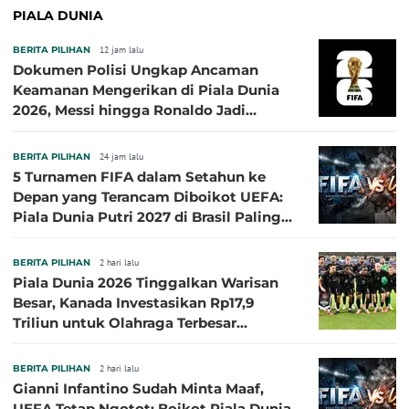
PIALA DUNIA
BERITA PILIHAN
12 jam lalu
Dokumen Polisi Ungkap Ancaman
Keamanan Mengerikan di Piala Dunia
2026, Messi hingga Ronaldo Jadi
Sasaran
BERITA PILIHAN
24 jam lalu
5 Turnamen FIFA dalam Setahun ke
Depan yang Terancam Diboikot UEFA:
Piala Dunia Putri 2027 di Brasil Paling
Besar
BERITA PILIHAN
2 hari lalu
Piala Dunia 2026 Tinggalkan Warisan
Besar, Kanada Investasikan Rp17,9
Triliun untuk Olahraga Terbesar
Sepanjang Sejarah
BERITA PILIHAN
2 hari lalu
Gianni Infantino Sudah Minta Maaf,
UEFA Tetap Ngotot: Boikot Piala Dunia