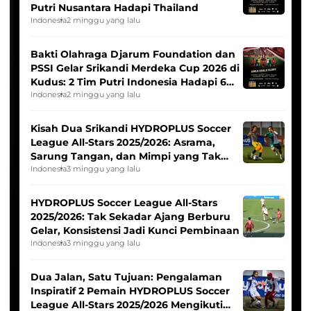
Putri Nusantara Hadapi Thailand
Indonesia
2 minggu yang lalu
Bakti Olahraga Djarum Foundation dan
PSSI Gelar Srikandi Merdeka Cup 2026 di
Kudus: 2 Tim Putri Indonesia Hadapi 6
Tim Asia
Indonesia
2 minggu yang lalu
Kisah Dua Srikandi HYDROPLUS Soccer
League All-Stars 2025/2026: Asrama,
Sarung Tangan, dan Mimpi yang Tak
Pernah Padam
Indonesia
3 minggu yang lalu
HYDROPLUS Soccer League All-Stars
2025/2026: Tak Sekadar Ajang Berburu
Gelar, Konsistensi Jadi Kunci Pembinaan
Indonesia
3 minggu yang lalu
Dua Jalan, Satu Tujuan: Pengalaman
Inspiratif 2 Pemain HYDROPLUS Soccer
League All-Stars 2025/2026 Mengikuti