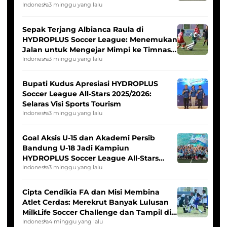
Seleksi Timnas Indonesia Putri
Indonesia
3 minggu yang lalu
Sepak Terjang Albianca Raula di
HYDROPLUS Soccer League: Menemukan
Jalan untuk Mengejar Mimpi ke Timnas
Indonesia Putri
Indonesia
3 minggu yang lalu
Bupati Kudus Apresiasi HYDROPLUS
Soccer League All-Stars 2025/2026:
Selaras Visi Sports Tourism
Indonesia
3 minggu yang lalu
Goal Aksis U-15 dan Akademi Persib
Bandung U-18 Jadi Kampiun
HYDROPLUS Soccer League All-Stars
2025/2026
Indonesia
3 minggu yang lalu
Cipta Cendikia FA dan Misi Membina
Atlet Cerdas: Merekrut Banyak Lulusan
MilkLife Soccer Challenge dan Tampil di
HYDROPLUS Soccer League
Indonesia
4 minggu yang lalu