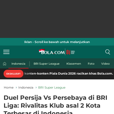
Iklan - Scroll ke bawah untuk melanjutkan
Indonesia
BRI Super League
Klasemen
Foto
Video
 konten-konten Piala Dunia 2026 racikan khas Bola.com. Klik di sini!
EKSKLUSIF!
Home
Indonesia
BRI Super League
Duel Persija Vs Persebaya di BRI
Liga: Rivalitas Klub asal 2 Kota
Terbesar di Indonesia