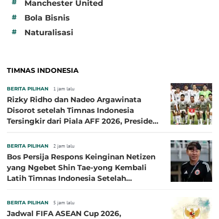
#
Manchester United
#
Bola Bisnis
#
Naturalisasi
TIMNAS INDONESIA
BERITA PILIHAN
1 jam lalu
Rizky Ridho dan Nadeo Argawinata
Disorot setelah Timnas Indonesia
Tersingkir dari Piala AFF 2026, Presiden
Persija Pasang Badan
BERITA PILIHAN
2 jam lalu
Bos Persija Respons Keinginan Netizen
yang Ngebet Shin Tae-yong Kembali
Latih Timnas Indonesia Setelah
Tersingkir dari Piala AFF 2026
BERITA PILIHAN
5 jam lalu
Jadwal FIFA ASEAN Cup 2026,