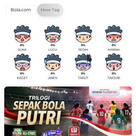
Bola.com
More Tag
0%
0%
0%
0%
SUKA
LUCU
SEDIH
MARAH
0%
0%
0%
0%
KAGET
ANEH
TAKUT
TAKJUB