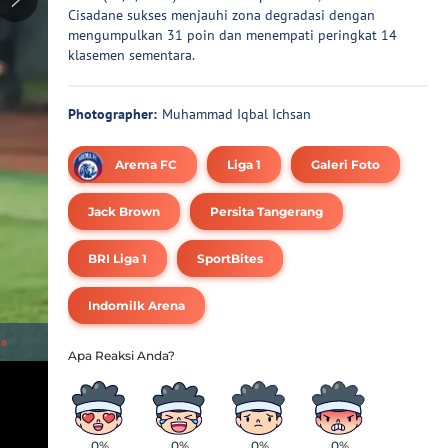
Cisadane sukses menjauhi zona degradasi dengan
mengumpulkan 31 poin dan menempati peringkat 14
klasemen sementara.
Photographer:
Muhammad Iqbal Ichsan
Arema FC
Liga 1
Galeri Foto
Jack Brown
Persita Tangerang
BRI Liga 1
SportBites
Indomilk Arena
1
/
7
ya
Pemain Persita Tangerang, Ezequiel Vidal, terjatuh saat berebut bola 
Arena, Tangerang, Rabu (13/3/2024). (Bola.com/M. Iqbal Ichsan)
0%
0%
0%
0%