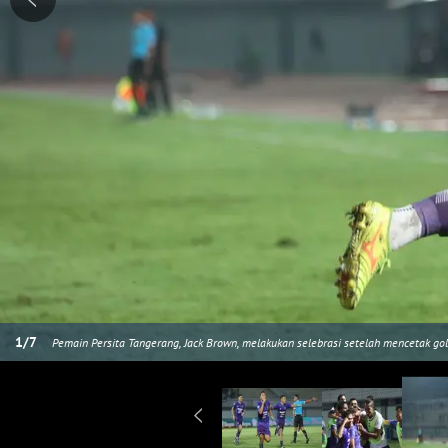
1
/
7
Pemain Persita Tangerang, Jack Brown, melakukan selebrasi setelah mencetak gol
Tangerang, Rabu (13/3/2024). Pendekar Cisadane menang dengan skor 4-3. (Bola.