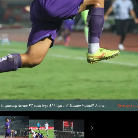
Selengkapn
 ke gawang Arema FC pada laga BRI Liga 1 di Stadion Indomilk Arena,
com/M. Iqbal Ichsan)